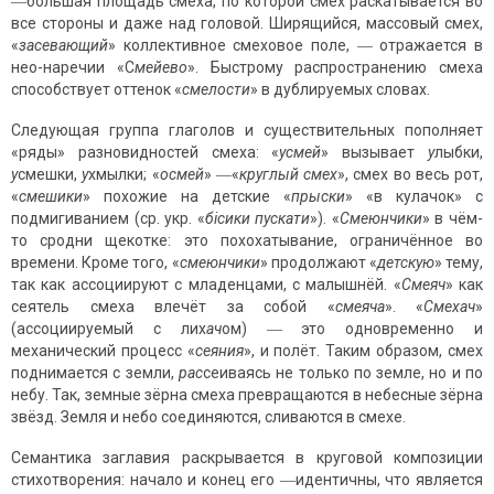
―большая площадь смеха, по которой смех раскатывается во
все стороны и даже над головой. Ширящийся, массовый смех,
«
засевающий
» коллективное смеховое поле, ― отражается в
нео-наречии «С
мейево
». Быстрому распространению смеха
способствует оттенок «
смелости
» в дублируемых словах.
Следующая группа глаголов и существительных пополняет
«ряды» разновидностей смеха: «
усмей
» вызывает
у
лыбки,
у
смешки,
у
хмылки; «
осмей
» ―«
круглый смех
», смех во весь рот,
«
смешики
» похожие на детские «
прыски
» «в кулачок» с
подмигиванием (ср. укр. «
бісики пускати
»). «
Смеюнчики
» в чём-
то сродни щекотке: это похохатывание, ограничённое во
времени. Кроме того, «
смеюнчики
» продолжают «
детскую
» тему,
так как ассоциируют с младенцами, с малышнёй. «
Смеяч
» как
сеятель смеха влечёт за собой «
смеяча
». «
Смехач
»
(ассоциируемый с лих
ач
ом) ― это одновременно и
механический процесс «
сеяния
», и полёт. Таким образом, смех
поднимается с земли,
рас
сеиваясь не только по земле, но и по
небу. Так, земные зёрна смеха превращаются в небесные зёрна
звёзд. Земля и небо соединяются, сливаются в смехе.
Семантика заглавия раскрывается в круговой композиции
стихотворения: начало и конец его ―идентичны, что является