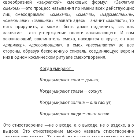
своеобразной «
закрепкой
» смеховых формул. «
Заклятие
смехом
» ―это процесс называния по имени всех действующих
лиц смеходраммы: «
смехачи
», «
смеячи
», «
надсмеяльные
»,
«
смеюнчики
», «
смешики
». Назвать здесь ―значит «
заклясть
», то
есть приручить, а может быть даже подчинить, так как
заклятие ―это утверждение власти заклинающего. И сам
заклинающий, заклинатель смеха, находится в круге, он как
«
дирижер
», «
дрессировщик
», а смех «
рассыпается
» во все
стороны, образуя бесконечную спираль, соединяющую верх и
низ в одном космическом ритуале смехотворения.
Когда умирают…
Когда умирают кони — дышат,
Когда умирают травы — сохнут,
Когда умирают солнца — они гаснут,
Когда умирают люди — поют песни.
Это стихотворение ―не о входе, а о выходе, не о вздохе, а о
выдохе. Это стихотворение можно назвать стихотворение