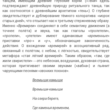
танцем, имеющим древние глубокие корни. («
Тени
» здесь
подтверждают древнейшую природу ритуального танца, так
как соотносятся с древнейшим архетипом «
тень
»). О глубине
свидетельствует и дублирование тёмного колоратива: «
морок
старых дней
», что отсылает нас к третьему стержневому образу.
Именно «
Времиреи
» соединяют в себе семантику движения (а
точнее: полёта) и звука, так как глаголы «
пролетели
»,
«
пропели
», «
улетели
» имеют одинаковые «
временные
»
приставки «
про-
» и «
у-
», обозначающие законченность
действия. О вхождении «
времирей
» в ассоциативный ряд,
связанный с полётом, с небом, с лёгкостью, свидетельствует
метафора «
стая лёгкий времирей
». Таким образом, «
там, где
жили свиристели
» ―это небесная, воздушная, духовная страна,
которая притягивает своими звуками («
вабна
») и пьянит
чарующими песнями «
звонких поюнов
».
Времыши-камыши
Времыши-камыши
На озера береге,
Где каменья временем,