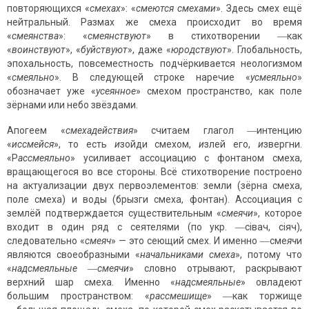
повторяющихся «
смехах
»: «
смеются смехами
». Здесь смех ещё
нейтральный. Размах же смеха происходит во время
«
смеянства
»: «
смеянствуют
» в стихотворении ―как
«
воинствуют
», «
буйствуют
», даже «
юродствуют
». Глобальность,
эпохальность, повсеместность подчёркивается неологизмом
«
смеяльно
». В следующей строке наречие «
усмеяльно
»
обозначает уже «
усеянное
» смехом пространство, как поле
зёрнами или небо звёздами.
Апогеем «
смехадействия
» считаем глагол ―интенцию
«
иссмейся
», то есть
и
зойди смехом,
и
злей его,
и
звергни.
«Р
ассмеяльно
» усиливает ассоциацию с фонтаном смеха,
вращающегося во все стороны. Всё стихотворение построено
на актуализации двух первоэлементов: земли (зёрна смеха,
поле смеха) и воды (брызги смеха, фонтан). Ассоциация с
землёй подтверждается существительным «
смеячи
», которое
входит в один ряд с сеятелями (по укр. ―сівач, сіяч),
следовательно «
смеяч
» — это сеющий смех. И именно ―сме
яч
и
являются своеобразными «
начальниками смеха
», потому что
«
надсмеяльные
―
смеячи
» словно отрывают, раскрывают
верхний шар смеха. Именно «
надсмеяльные
» овладеют
большим пространством: «
рассмешище
» ―как торжище