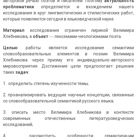
авторской речью поэтов и писателей. Поэтому
актуальность
проблематики
определяется и вхождением нашего
исследования в круг лингвистических и стилистических работ,
которые появляются сегодня в языковедческой науке.
Материал
исследования ограничен лирикой Велимира
Хлебникова, а
объект
― лексемами-неологизмами поэта.
Целью
работы является исследование семантики
словообразовательных элементов в поэзии Велимира
Хлебникова через призму его индивидуально-авторского
мировосприятия. Достижение цели предпологает решение
таких
задач
:
1. определить степень изученности темы;
2. проанализировать ведущие научные концепции, связанные
со словообразовательной семантикой русского языка;
3. описать место Велимира Хлебникова в контексте
современных отечественных литературоведческих
исследований;
4. рассмотреть особенности семантизации