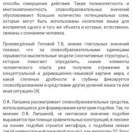
способы совершения действия. Такая полиаспектность и
многокомпонентность словообразовательных значений
обусловливают большое количество потенциальных схем,
которые могут быть использованы носителем языка для
восприятия одного и того же объекта и которые, естественно,
связаны с сознанием человека.
Произведённый Поповой Т.В. анализ глагольных значений
показал, что за словообразовательными единицами
скрываются мыслительные модели («когнитивные структуры»),
которые помогают определить, «какие элементы
человеческого опыта уже получили отражение в
концептуальной и деривационно–языковой картине мира, с
какой степенью дробности и глубины фиксируется
словообразованием и средствами других уровней языка та или
иная ситуация» [4].
О.А. Лапшина рассматривает словообразовательные средства,
использующиеся для формирования категории подобия. Так, по
мнению О.А. Лапшиной, «в синтаксисе значение подобия
выражается при помощи сравнительных конструкций, в лексике
на основе подобия строится метафора, с подобием связан
такой универсальный языковой процесс, как аналогия» [5]. Ядро