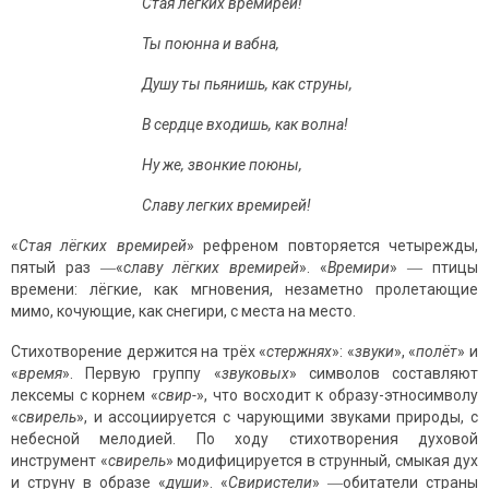
Стая легких времирей!
Ты поюнна и вабна,
Душу ты пьянишь, как струны,
В сердце входишь, как волна!
Ну же, звонкие поюны,
Славу легких времирей!
«
Стая лёгких времирей
» рефреном повторяется четырежды,
пятый раз ―«
славу лёгких времирей
». «
Времири
» ― птицы
времени: лёгкие, как мгновения, незаметно пролетающие
мимо, кочующие, как снегири, с места на место.
Стихотворение держится на трёх «
стержнях
»: «
звуки
», «
полёт
» и
«
время
». Первую группу «
звуковых
» символов составляют
лексемы с корнем «
свир-
», что восходит к образу-этносимволу
«
свирель
», и ассоциируется с чарующими звуками природы, с
небесной мелодией. По ходу стихотворения духовой
инструмент «
свирель
» модифицируется в струнный, смыкая дух
и струну в образе «
души
». «
Свиристели
» ―обитатели страны