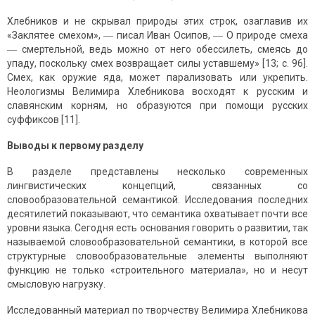
Хлебников и не скрывал природы этих строк, озаглавив их
«Заклятее смехом», ― писал Иван Осипов, ― О природе смеха
― смертельной, ведь можно от него обессилеть, смеясь до
упаду, поскольку смех возвращает силы уставшему» [13; с. 96].
Смех, как оружие яда, может парализовать или укрепить.
Неологизмы Велимира Хлебникова восходят к русским и
славянским корням, но образуются при помощи русских
суффиксов [11].
Выводы к первому разделу
В разделе представлены несколько современных
лингвистических концепций, связанных со
словообразовательной семантикой. Исследования последних
десятилетий показывают, что семантика охватывает почти все
уровни языка. Сегодня есть основания говорить о развитии, так
называемой словообразовательной семантики, в которой все
структурные словообразовательные элементы выполняют
функцию не только «строительного материала», но и несут
смысловую нагрузку.
Исследованный материал по творчеству Велимира Хлебникова