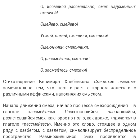
О, иссмейся рассмеяльно, смех надсмейных
смеячей!
Смейево, смейево!
Усмей, осмей, смешики, смешики!
Смеюнчики, смеюнчики.
О, рассмейтесь, смехачи!
О, засмейтесь, смехачи!
Стихотворение Велимира Хлебникова «
Заклятие смехом
»
замечательно тем, что поэт играет с корнем «
смех
» и с
различными аффиксами, наполняя их смыслом.
Начало движения смеха, начало процесса смехорождения ―в
глаголе «
засмейтесь
».
Рас
сыпавшийся,
рас
павшийся,
раз
летевшийся смех, как горох по полю, как драже, «
прячется
» в
глаголе «
рассмейтесь
». Именно это слово, стоящее в одном
ряду с
раз
бегом, с
раз
лётом, символизирует беспредельное
пространство. Размножившийся смех проявляется в