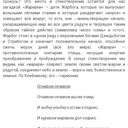
грожусь? Это место в стихотворении остаётся для нас
загадкой. «
Жариреи
» — дети Жарбога, которые он выпускает
вольными лёгкими стаями и которые раздвигают «
морок
» и
освещают всё вокруг, то есть они ―жизньтворящее начало,
раскрашивающее мир во все цвета радуги и творящее таким
образом тайное действо (символика чисел «
семь
» и «
сто
»).
Жарбог стоит в одном ряду с верховными богами Даждьбогом
и Стрибогом и означает положительное начало, способное
сжечь морок дней (всё зло мира). «
Жарири
» —
противоположные снегирям птицы, несущие энергию
преображения и пробуждения. В конце стихотворения мы
видим, как «
жарири
» озаряют землю своим светом-жаром и
радугой, соединяют небо и землю ―верх и низ, божественное и
земное. По Хлебникову, это ―гармония.
Огнивом-сечивом
Огнивом-сечивом высек я мир,
И зыбку-улыбку к устам я поднес,
И куревом-маревом дол озарил,