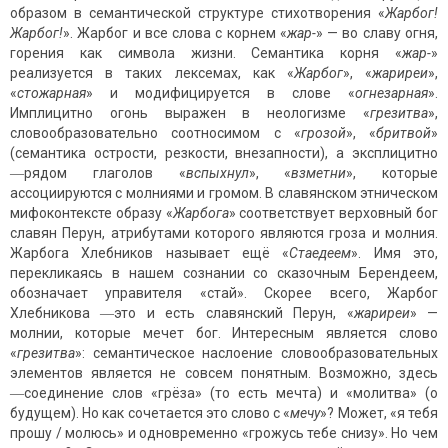
образом в семантической структуре стихотворения «
Жарбог!
Жарбог!
». Жарбог и все слова с корнем «
жар-
» — во славу огня,
горения как символа жизни. Семантика корня «
жар-
»
реализуется в таких лексемах, как «
Жарбог
», «
жариреи
»,
«
стожарная
» и модифицируется в слове «
огнезарная
».
Имплицитно огонь выражен в неологизме «
грезитва
»,
словообразовательно соотносимом с «
грозой
», «
бритвой
»
(семантика острости, резкости, внезапности), а эксплицитно
―рядом глаголов «
вспыхнул
», «
взметни
», которые
ассоциируются с молниями и громом. В славянском этническом
мифоконтексте образу «
Жарбога
» соответствует верховный бог
славян Перун, атрибутами которого являются гроза и молния.
Жарбога Хлебников называет ещё «
Стаедеем
». Имя это,
перекликаясь в нашем сознании со сказочным Берендеем,
обозначает управителя «стай». Скорее всего, Жарбог
Хлебникова ―это и есть славянский Перун, «
жариреи
» —
молнии, которые мечет бог. Интересным является слово
«
грезитва
»: семантическое наслоение словообразовательных
элементов является не совсем понятным. Возможно, здесь
―соединение слов «грёза» (то есть мечта) и «молитва» (о
будущем). Но как сочетается это слово с «
мечу
»? Может, «я тебя
прошу / молюсь» и одновременно «грожусь тебе снизу». Но чем