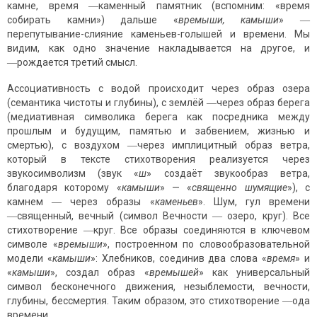
камне, время ―каменный памятник (вспомним: «время
собирать камни») дальше «
времыши, камыши
» ―
перепутывание-слияние каменьев-голышей и времени. Мы
видим, как одно значение накладывается на другое, и
―рождается третий смысл.
Ассоциативность с водой происходит через образ озера
(семантика чистоты и глубины), с землёй ―через образ берега
(медиативная символика берега как посредника между
прошлым и будущим, памятью и забвением, жизнью и
смертью), с воздухом ―через имплицитный образ ветра,
который в тексте стихотворения реализуется через
звукосимволизм (звук «
ш
» создаёт звукообраз ветра,
благодаря которому «
камыши
» — «
священно шумящие
»), с
камнем ― через образы «
каменьев
». Шум, гул времени
―священный, вечный (символ Вечности ― озеро, круг). Все
стихотворение ―круг. Все образы соединяются в ключевом
символе «
времыши
», построенном по словообразовательной
модели «
камыши
»: Хлебников, соединив два слова «
время
» и
«
камыши
», создал образ «
времышей
» как универсальный
символ бесконечного движения, незыблемости, вечности,
глубины, бессмертия. Таким образом, это стихотворение ―ода
времени.