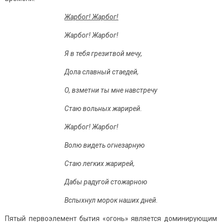
Жарбог! Жарбог!
Жарбог! Жарбог!
Я в тебя грезитвой мечу,
Дола славный стаедей,
О, взметни ты мне навстречу
Стаю вольных жарирей.
Жарбог! Жарбог!
Волю видеть огнезарную
Стаю легких жарирей,
Дабы радугой стожарною
Вспыхнул морок наших дней.
Пятый первоэлемент бытия «огонь» является доминирующим