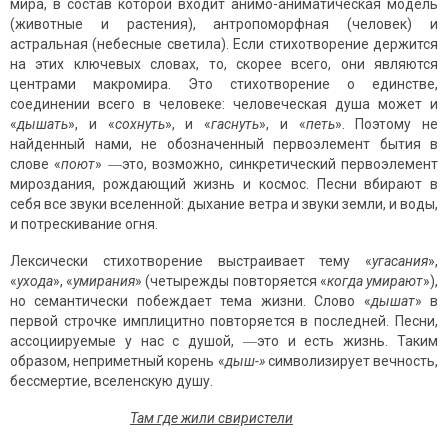
мира, в состав которой входит анимо-аниматическая модель
(животные и растения), антропоморфная (человек) и
астральная (небесные светила). Если стихотворение держится
на этих ключевых словах, то, скорее всего, они являются
центрами макромира. Это стихотворение о единстве,
соединении всего в человеке: человеческая душа может и
«
дышать
», и «
сохнуть
», и «
гаснуть
», и «
петь
». Поэтому не
найденный нами, не обозначенный первоэлемент бытия в
слове «
поют
» ―это, возможно, синкретический первоэлемент
мироздания, рождающий жизнь и космос. Песни вбирают в
себя все звуки вселенной: дыхание ветра и звуки земли, и воды,
и потрескивание огня.
Лексически стихотворение выстраивает тему «
угасания
»,
«
ухода
», «
умирания
» (четырежды повторяется «
когда умирают
»),
но семантически побеждает тема жизни. Слово «
дышат
» в
первой строчке имплицитно повторяется в последней. Песни,
ассоциируемые у нас с душой, ―это и есть жизнь. Таким
образом, неприметный корень «
дыш-»
символизирует вечность,
бессмертие, вселенскую душу.
Там где жили свиристели