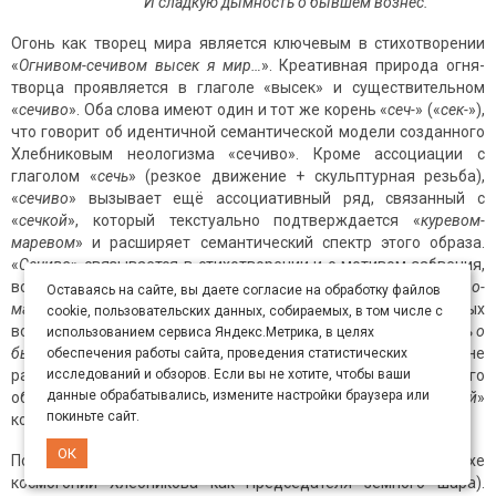
И сладкую дымность о бывшем вознес.
Огонь как творец мира является ключевым в стихотворении
«
Огнивом-сечивом высек я мир…
». Креативная природа огня-
творца проявляется в глаголе «высек» и существительном
«
сечиво
». Оба слова имеют один и тот же корень «
сеч-
» («
сек-
»),
что говорит об идентичной семантической модели созданного
Хлебниковым неологизма «сечиво». Кроме ассоциации с
глаголом «
сечь
» (резкое движение + скульптурная резьба),
«
сечиво
» вызывает ещё ассоциативный ряд, связанный с
«
сечкой
», который текстуально подтверждается «
куревом-
маревом
» и расширяет семантический спектр этого образа.
«
Сечиво
» связывается в стихотворении и с мотивом забвения,
воспоминаний, памяти, так как слова «
зыбка-улыбка
», «
курево-
Оставаясь на сайте, вы даете согласие на обработку файлов
марево
» не что иное, как образы прошлого, приятных
cookie, пользовательских данных, собираемых, в том числе с
воспоминаний, которые поднимают вверх: «
сладкую дымность о
использованием сервиса Яндекс.Метрика, в целях
бывшем вознёс
». Стихотворение актуализирует не
обеспечения работы сайта, проведения статистических
разрушительную, а жизнетворящую природу амбивалентного
исследований и обзоров. Если вы не хотите, чтобы ваши
данные обрабатывались, измените настройки браузера или
образа огня. Подтверждением этому служит «
жизнерадостный
»
покиньте сайт.
контекст огнедейства («
улыбка
»).
ОК
Поэт ―первооткрыватель и родитель мира (это в духе
космогонии Хлебникова как Председателя земного шара).