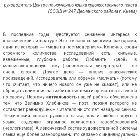
руководитель Центра по изучению языка художественного текста
(ССОШ № 247 Деснянского района г. Киева)
В последние годы чувствуется снижение интереса к
классической литературе. Это связано со многими факторами,
один из которых ― «мода на постмодернизм». Конечно, среди
огромного количества исследований есть сильные,
взвешенные, глубокие работы. Добавить «своё» в
малоисследованную тему (современная литература) ― не
очень сложно. Другое дело ― анализ классических
произведений. Исследователь или обречён «молчать» (потому
что считает, что ничего нового он уже не скажет), или не
обращать внимания на «избитость» темы и прочитывать тексты
по-своему. Поэтому
актуальность
нашей работы обусловлена
тем, что Велимир Хлебников ― поэт, поэзия которого не
оставляет равнодушным читателя ни сто лет назад, ни сейчас.
Лексический состав русского языка, как и любого другого
языка, содержит огромное количество новообразований
(неологизмов). А лексический состав художественной системы
языка ещё более разнообразен, что связано с индивидуально-