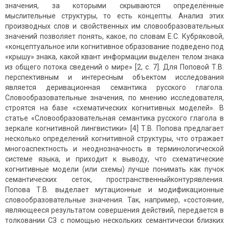
значения, за которыми скрываются определённые
мыслительные структуры, то есть концепты. Анализ этих
производных слов и свойственных им словообразовательных
значений позволяет понять, какое, по словам Е.С. Кубряковой,
«концептуальное или когнитивное образование подведено под
«крышу» знака, какой квант информации выделен телом знака
из общего потока сведений о мире» [2, с. 7]. Для Поповой Т.В.
перспективным и интересным объектом исследования
является деривационная семантика русского глагола.
Словообразовательные значения, по мнению исследователя,
строятся на базе «схематических когнитивных моделей». В
статье «Словообразовательная семантика русского глагола в
зеркале когнитивной лингвистики» [4] Т.В. Попова предлагает
несколько определений когнитивной структуры, что отражает
многоаспектность и неоднозначность в терминологической
системе языка, и приходит к выводу, что схематические
когнитивные модели (или схемы) лучше понимать как пучок
семантических сеток, пространственныйконтурявления.
Попова Т.В. выделает мутационные и модификационные
словообразовательные значения. Так, например, «состояние,
являющееся результатом совершения действий, передается в
толковании СЗ с помощью нескольких семантически близких