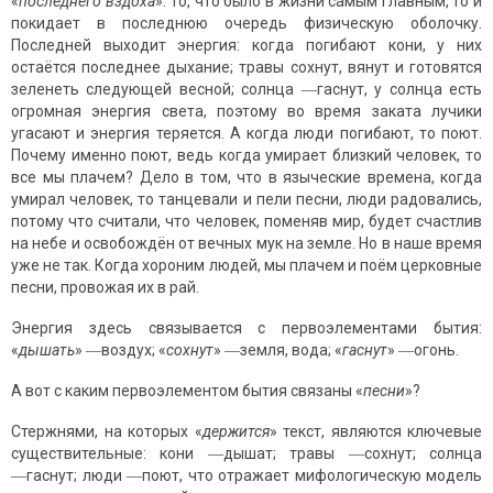
«
последнего вздоха
». То, что было в жизни самым главным, то и
покидает в последнюю очередь физическую оболочку.
Последней выходит энергия: когда погибают кони, у них
остаётся последнее дыхание; травы сохнут, вянут и готовятся
зеленеть следующей весной; солнца ―гаснут, у солнца есть
огромная энергия света, поэтому во время заката лучики
угасают и энергия теряется. А когда люди погибают, то поют.
Почему именно поют, ведь когда умирает близкий человек, то
все мы плачем? Дело в том, что в языческие времена, когда
умирал человек, то танцевали и пели песни, люди радовались,
потому что считали, что человек, поменяв мир, будет счастлив
на небе и освобождён от вечных мук на земле. Но в наше время
уже не так. Когда хороним людей, мы плачем и поём церковные
песни, провожая их в рай.
Энергия здесь связывается с первоэлементами бытия:
«
дышать
» ―воздух; «
сохнут
» ―земля, вода; «
гаснут
» ―огонь.
А вот с каким первоэлементом бытия связаны «
песни
»?
Стержнями, на которых «
держится
» текст, являются ключевые
существительные: кони ―дышат; травы ―сохнут; солнца
―гаснут; люди ―поют, что отражает мифологическую модель