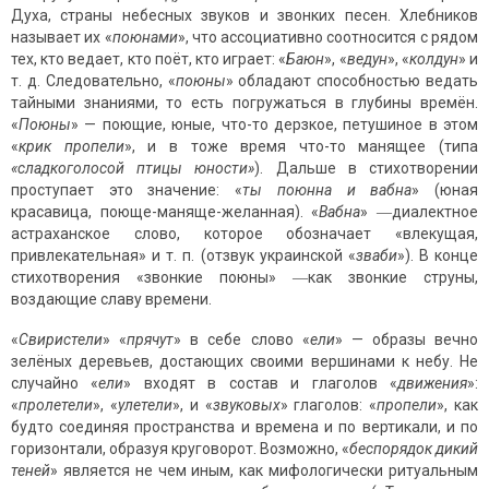
Духа, страны небесных звуков и звонких песен. Хлебников
называет их «
поюнами
», что ассоциативно соотносится с рядом
тех, кто ведает, кто поёт, кто играет: «
Баюн
», «
ведун
», «
колдун
» и
т. д. Следовательно, «
поюны
» обладают способностью ведать
тайными знаниями, то есть погружаться в глубины времён.
«
Поюны
» — поющие, юные, что-то дерзкое, петушиное в этом
«
крик пропели
», и в тоже время что-то манящее (типа
«сладкоголосой птицы юности»
). Дальше в стихотворении
проступает это значение: «
ты поюнна и вабна
» (юная
красавица, поюще-маняще-желанная). «
Вабна
» ―диалектное
астраханское слово, которое обозначает «влекущая,
привлекательная» и т. п. (отзвук украинской «
зваби
»). В конце
стихотворения «звонкие поюны» ―как звонкие струны,
воздающие славу времени.
«
Свиристели
» «
прячут
» в себе слово «
ели
» — образы вечно
зелёных деревьев, достающих своими вершинами к небу. Не
случайно «
ели
» входят в состав и глаголов «
движения
»:
«
пролетели
», «
улетели
», и «
звуковых
» глаголов: «
пропели
», как
будто соединяя пространства и времена и по вертикали, и по
горизонтали, образуя круговорот. Возможно, «
беспорядок дикий
теней
» является не чем иным, как мифологически ритуальным