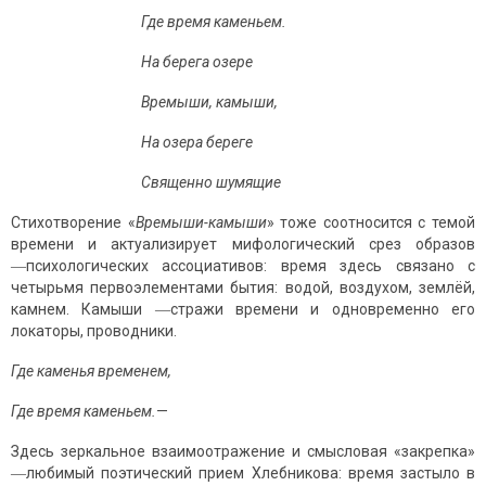
Где время каменьем.
На берега озере
Времыши, камыши,
На озера береге
Священно шумящие
Стихотворение «
Времыши-камыши
» тоже соотносится с темой
времени и актуализирует мифологический срез образов
―психологических ассоциативов: время здесь связано с
четырьмя первоэлементами бытия: водой, воздухом, землёй,
камнем. Камыши ―стражи времени и одновременно его
локаторы, проводники.
Где каменья временем,
Где время каменьем.
—
Здесь зеркальное взаимоотражение и смысловая «закрепка»
―любимый поэтический прием Хлебникова: время застыло в