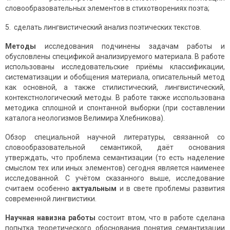
словообразовательных элементов в стихотворениях поэта;
5. сделать лингвистический анализ поэтических текстов.
Методы
исследования подчинены задачам работы и
обусловлены спецификой анализируемого материала. В работе
использованы исследовательские приёмы классификации,
систематизации и обобщения материала, описательный метод
как основной, а также стилистический, лингвистический,
контекстнологический методы. В работе также исспользована
методика сплошной и спонтанной выборки (при составлении
каталога неологизмов Велимира Хлебникова).
Обзор специальной научной литературы, связанной со
словообразовательной семантикой, даёт основания
утверждать, что проблема семантизации (то есть наделение
смыслом тех или иных элементов) сегодня является наименее
исследованной. С учётом сказанного выше, исследование
считаем особенно
актуальным
и в свете проблемы развития
современной лингвистики.
Научная навизна работы
состоит втом, что в работе сделана
попытка теоретического обоснования понятия семантизации