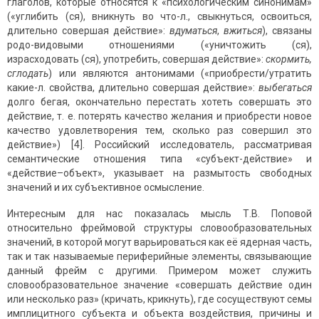
глаголов, которые относятся к «психологическим синонимам»
(«углибить (ся), вникнуть во что-л., свыкнуться, освоиться,
длительно совершая действие»:
вдуматься
,
вжиться
), связаны
родо-видовыми отношениями («уничтожить (ся),
израсходовать (ся), употребить, совершая действие»:
скормить,
сглодать
) или являются антонимами («приобрести/утратить
какие-л. свойства, длительно совершая действие»:
выбегаться
долго бегая, окончательно перестать хотеть совершать это
действие, т. е. потерять качество желания и приобрести новое
качество удовлетворения тем, сколько раз совершил это
действие») [4]. Российский исследователь, рассматривая
семантические отношения типа «субъект-действие» и
«действие–объект», указывает на размытость свободных
значений и их субъективное осмысление.
Интересным для нас показалась мысль Т.В. Поповой
относительно фреймовой структуры словообразовательных
значений, в которой могут варьироваться как её ядерная часть,
так и так называемые периферийные элементы, связывающие
данный фрейм с другими. Примером может служить
словообразовательное значение «совершать действие один
или несколько раз» (кричать, крикнуть), где сосуществуют семы
имплицитного субъекта и объекта воздействия, причины и