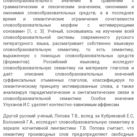
словообразовательного значения в сравнении с
грамматическим и лексическим значением, синонимия и
омонимия словообразовательных средств, а в последнее
время и семантические ограничения сочетаемости
словообразовательных морфем с мотивирующими
основами» [1, с. 3]. Учёный, основываясь на изучении всей
словообразовательной системы современного русского
литературного языка, рассматривает собственно языковую
словообразовательную семантику, то есть семантику,
выраженную с помощью словообразовательных средств
(формантов). Российский языковед исследует
словообразовательную семантику на материале глаголов и
даёт описание словообразовательных значений
суффиксальных отыменных глаголов, классифицируя по
семантическому принципу мотивированные слова, а также
анализируя парадигматические и синтагматические связи в
словообразовательной семантике. Особое значение
Улуханов И.С. уделяет контекстно-зависимым аффиксам.
Другой русский учёный, Попова Т.В., вслед за Кубряковой Е.С,
Волохиной Г.А., исследует словообразовательную семантику в
зеркале когнитивной лингвистики. Т.В. Попова считает, что
семантику производных слов предопределяют свободные