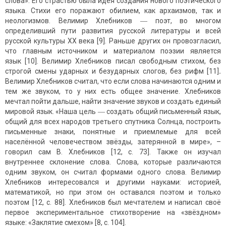
слова». Его страстью была идея создания нового поэтического
языка. Стихи его поражают обилием, как архаизмов, так и
неологизмов. Велимир Хлебников ― поэт, во многом
определивший пути развития русской литературы и всей
русской культуры ХХ века [9]. Раньше других он провозгласил,
что главным источником и материалом поэзии является
язык [10]. Велимир Хлебников писал свободным стихом, без
строгой смены ударных и безударных слогов, без рифм [11]
.
Велимир Хлебников считал, что если слова начинаются одним и
тем же звуком, то у них есть общее значение. Хлебников
мечтал пойти дальше, найти значение звуков и создать единый
мировой язык. «Наша цель ― создать общий письменный язык,
общий для всех народов третьего спутника Солнца, построить
письменные знаки, понятные и приемлемые для всей
населённой человечеством звёзды, затерянной в мире», –
говорил сам В. Хлебников [12, с. 73]. Также он изучал
внутреннее склонение слова. Слова, которые различаются
одним звуком, он считал формами одного слова. Велимир
Хлебников интересовался и другими науками: историей,
математикой, но при этом он оставался поэтом и только
поэтом [12, с. 88]. Хлебников был мечтателем и написал своё
первое экспериментальное стихотворение на «звёздном»
языке: «Заклятие смехом» [8, с. 104].