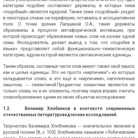
категории подобия составляют дериваты, в которых сема
«подобный» является ядерной. Также сема «подобный» уходит
в некоторых словах на периферию, оставаясь в ассоциативном
поле. С точки зрения Лапшиной О.А., такие дериваты
образованы в процессе метафорической мотивации, при
которой происходит образование новых слов на основе одной
семы. Исследователь делает вывод о том, что «подобие в
языке» представляет собой функционально–семантическую
категорию, ядром которой являются синтаксические единицы.
Таким образом, составные части слов имеют также свой смысл,
как и целые единицы. Это не просто «кирпичики”» из которых
складывается слово, а это ещё и «кирпичики», наполненные
смыслом, ― семантикой.Предметом семантики являются не
только слова, но и их элементы, поэтому наука вправе считать
словообразование одним из своих объектов исследования.
1.2.
Велимир Хлебников в контексте современных
отечественных литературоведческих исследований
Творчество Велимира Хлебникова ― значительное явление в
русской поэзии [8, с. 103]. Хлебникова называли «Лобачевским