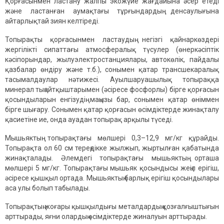
Қорғасынмен ластану жалпы экожүйе жағдайына әсер етеді
және ластанған аумақтағы тұрғындардың денсаулығына
айтарлықтай зиян келтіреді.
Топырақты қорғасынмен ластаудың негізгі қайнаркөздері
жергілікті сипаттағы атмосфералық түсулер (өнеркәсіптік
кәсіпорындар, жылуэлектростанциялары, автокөлік, пайдалы
қазбалар өндіру және т.б.), сонымен қатар трансшекаралық
тасымалдаулар нәтижесі. Ауылшаруашылық топыраққа
минерал тыңайтқыштарымен (әсіресе фосфорлы) бірге қорғасын
қосындыларын енгізудің маңызы бар, сонымен қатар өніммен
бірге шығару. Сонымен қатар қорғасын өсімдіктерде жинақталу
қасиетіне ие, онда ауадан топырақ арқылы түседі.
Мышьяктың топырақтағы мөлшері 0,3–12,9 мг/кг құрайды.
Топырақта ол 60 см тереңдікке жылжып, жыртылған қабатында
жинақталады. Әлемдегі топырақтағы мышьяктың орташа
мөлшері 5 мг/кг. Топырақтағы мышьяк қосындысы жеңіл ерігіш,
әсіресе қышқыл ортада. Мышьяктың барлық ерігіш қосындылары
аса улы болып табылады.
Топырақтың жоғары қышқылдығы металдардың қозғалғыштығын
арттырады, яғни олардың өсімдіктерде жиналуын арттырады.