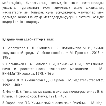
мобильділік, биологиялық жетімділік және потенциалды
улылығы тұрғысынан түрлі химиялық және физикалық
қасиеттерге ие. Топырақ суға, өсімдіктерге, жануарлар мен
адамдар ағзасына ауыр металдардың түсуін шектейтін өзіндік
кедергі рөлін атқарады.
Қолданылған әдебиеттер тізімі:
Белопухова С. Л., Сюняев Н. К., Тютюнькова М. В., Химия
окружающей среды: Учебное пособие. – М.: Проспект, 2015. –
195 с.
Большаков Б. А., Гальпер Е. Я., Клименко Т. И., Загрязнение
почв и растительности тяжелыми металлами. – М.:
ВНИИИиТЭИсельхоз, 1978. – 16 с.
Орлов Д. С. Химия почв / Д. С. Орлов. – М.: Издательство МГУ,
1992. – 400 с.
Ильин В. Б. Тяжелые металлы в системе почва-растение / В. Б.
Ильин. – Новосибирск: Наука, 1991. – 45 с.
Воробьева Л.А. Химический анализ почв: Учебник. – М.: Изд-