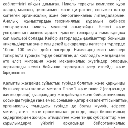
қабілеттілігі айқын дамыған. Никель тұрақты комплекс құра
алады, мысалы, цистеинмен және цитратпен, сонымен қатар
көптеген органикалық және бейорганикалық лигандалармен.
Аналық жыныстардың геохимиялық құрамын көбінесе
топырақтағы никель мөлшері анықтайды. Негізгі және
ультранегізгі жыныстардан түзілген топырақта никельдің аса
көп мөлшері болады. Кейбір авторлардың мәліметтері бойынша
никельдің артық және улы деңгей шекаралары көптеген түрлерде
10нан 100 мг/кг дейін өзгереді. Никельдің негізгі мөлшері
топырақта тұрақты түрде бекітілген, ал коллоидты жағдайдағы
өте әлсіз миграция және механикалық жүзгіндер олардың
вертикалды кескін бойынша таралуына әсер етпейді және
бірқалыпты.
Қалыпты жағдайда сұйықтық түрінде болатын және қарқынды
бу шығаратын жалғыз металл. Плюс 1 және плюс 2 (соңғысында
жиі кездеседі) қышқылдану жағдайында және бейорганикалық
қосынды түрінде ғана емес, сонымен қатар еківалентті сынаптың
органикалық туындысы түрінде де болуы мүмкін, әсіресе
метил-, этил- және пропилсынап ретінде, олар биологиялық
кедергілерден жоғары өтімділігіне және тіндік субстраттар мен
құрылымдарға үйірлігі арқасында бейорганикалық