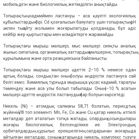
мобильдігін және биологиялық жетімділігін анықтайды.
Топырақтың кадмиймен ластануы – аса қауіпті экологиялық
құбылыстардың бірі. Cd қозғалысын баяулату үшін топырақтың рН
әкпен тыңайту жолымен жоғарылатуды қолданады, бұл әдіс
кейбір жер қыртыстары мен өсімдіктерге жарамайды.
Топырақтағы мырыш мөлшері, мыс мөлшері сияқты аналық
жыныс сипатына, органикалық заттардың мөлшеріне, топырақтың
құрылымына және орта реакциясына байланысты.
Топырақтағы мырыш мөлшері әдетте 2–10 % немесе одан
артық болады, сондықтан оның болуы өндірістік ластануға сай
белгі емес. Химиялық тұрғыда мырышқа ұқсас кадмий, таралуы
төмендеу және аса улы болып табылады. Оның l–10 % асатын
мөлшері әдетте өндірістік ластанудың бар болуын көрсетеді.
Никель (Ni) – атомдық салмағы 58,71 болатын, периодтық
жүйенің VIII топ элементі. Mn, Fe, Co және Cu қатар никель өтпелі
металдар деп аталатын топқа жатады, олардың қосындылары
жоғары биологиялық белсенділікке ие. Электрондық
орбиталдардың құрылыс ерекшелігінің салдарынан жоғарыда
айтылған металдар, соның қатарында никель, комплекс түзуге