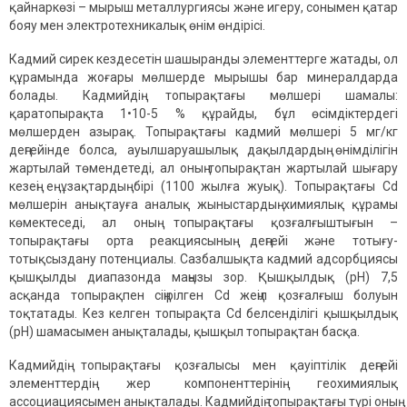
қайнаркөзі – мырыш металлургиясы және игеру, сонымен қатар
бояу мен электротехникалық өнім өндірісі.
Кадмий сирек кездесетін шашыранды элементтерге жатады, ол
құрамында жоғары мөлшерде мырышы бар минералдарда
болады. Кадмийдің топырақтағы мөлшері шамалы:
қаратопырақта 1•10-5 % құрайды, бұл өсімдіктердегі
мөлшерден азырақ. Топырақтағы кадмий мөлшері 5 мг/кг
деңгейінде болса, ауылшаруашылық дақылдардың өнімділігін
жартылай төмендетеді, ал оның топырақтан жартылай шығару
кезеңі ең ұзақтардың бірі (1100 жылға жуық). Топырақтағы Cd
мөлшерін анықтауға аналық жыныстардың химиялық құрамы
көмектеседі, ал оның топырақтағы қозғалғыштығын –
топырақтағы орта реакциясының деңгейі және тотығу-
тотықсыздану потенциалы. Сазбалшықта кадмий адсорбциясы
қышқылды диапазонда маңызы зор. Қышқылдық (pH) 7,5
асқанда топырақпен сіңірілген Cd жеңіл қозғалғыш болуын
тоқтатады. Кез келген топырақта Cd белсенділігі қышқылдық
(pH) шамасымен анықталады, қышқыл топырақтан басқа.
Кадмийдің топырақтағы қозғалысы мен қауіптілік деңгейі
элементтердің жер компоненттерінің геохимиялық
ассоциациясымен анықталады. Кадмийдің топырақтағы түрі оның