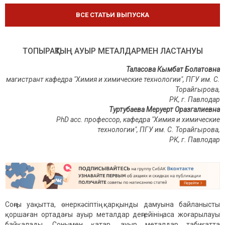
ВСЕ СТАТЬИ ВЫПУСКА
ТОПЫРАҚТЫҢ АУЫР МЕТАЛДАРМЕН ЛАСТАНУЫ
Таласова Кымбат Болатовна
магистрант кафедра "Химия и химические технологии", ПГУ им. С.
Торайгырова,
РК, г. Павлодар
Туртубаева Меруерт Оразгалиевна
PhD асс. профессор, кафедра "Химия и химические
технологии", ПГУ им. С. Торайгырова,
РК, г. Павлодар
Соңғы уақытта, өнеркәсіптің қарқынды дамуына байланысты
қоршаған ортадағы ауыр металдар деңгейінің аса жоғарылауы
байқалады. Сонымен қатар, ауыр металдар табиғатта