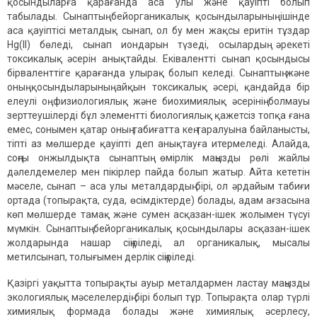
қосындыларға қарағанда аса улы және қауіпті болып
табылады. Сынаптың бейорганикалық қосындыларының ішінде
аса қауіптісі металдық сынап, ол бу мен жақсы еритін тұздар
Hg(II) бөледі, сынап иондарын түзеді, осылардың әрекеті
токсикалық әсерін анықтайды. Еківалентті сынап қосындысы
бірваленттіге қарағанда улырақ болып келеді. Сынаптың және
оның қосындыларының айқын токсикалық әсері, қандайда бір
елеулі оң физиологиялық және биохимиялық әсерінің болмауы
зерттеушілерді бұл элементті биологиялық қажетсіз топқа ғана
емес, сонымен қатар оның табиғатта кең таралуына байланысты,
тіпті аз мөлшерде қауіпті деп анықтауға итермеледі. Алайда,
соңғы онжылдықта сынаптың өмірлік маңызды рөлі жайлы
дәлелдемелер мен пікірлер пайда болып жатыр. Айта кететін
мәселе, сынап – аса улы металдардың бірі, ол әрдайым табиғи
ортада (топырақта, суда, өсімдіктерде) болады, адам ағзасына
көп мөлшерде тамақ және сумен асқазан-ішек жолымен түсуі
мүмкін. Сынаптың бейорганикалық қосындылары асқазан-ішек
жолдарында нашар сіңіріледі, ал органикалық, мысалы
метилсынап, толығымен дерлік сіңіріледі.
Қазіргі уақытта топырақты ауыр металдармен ластау маңызды
экологиялық мәселелердің бірі болып тұр. Топырақта олар түрлі
химиялық формада болады және химиялық әсерлесу,