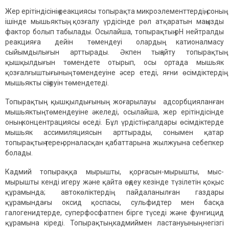
Жер ерітіндісінің реакциясы топырақта микроэлементтердің, соның
ішінде мышьяктың, қозғалу үрдісінде рөл атқаратын маңызды
фактор болып табылады. Осылайша, топырақтың рН нейтралды
реакцияға дейін төмендеуі олардың катионалмасу
сыйымдылығын арттырады. Әкпен тыңайту топырақтың
қышқылдығын төмендете отырып, осы ортада мышьяк
қозғалғыштығының төмендеуіне әсер етеді, яғни өсімдіктердің
мышьякты сіңіруін төмендетеді.
Топырақтың қышқылдығының жоғарылауы адсорбцияланған
мышьяктың төмендеуіне әкеледі, осылайша, жер ерітіндісінде
оның концентрациясы өседі. Бұл үрдістің салдары өсімдіктерде
мышьяк ассимиляциясын арттырады, сонымен қатар
топырақтың терең орналасқан қабаттарына жылжуына себепкер
болады.
Кадмий топыраққа мырышты, қорғасын-мырышты, мыс-
мырышты кенді игеру және қайта өңдеу кезінде түзілетін қоқыс
құрамында; автокөліктердің пайдаланылған газдары
құрамындағы оксид қоспасы, сульфидтер мен басқа
галогенидтерде, суперфосфатпен бірге түседі және фунгицид
құрамына кіреді. Топырақтың кадмиймен ластануының негізгі