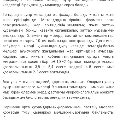
кездеседі, бірақ зиянды мөлшерде сирек болады.
Топырақта ауыр металдар екі фазада болады – қатты және
жер ерітіндісінде. Металдардың тіршілік формасы орта
реакциясымен, жер ерітіндісінің химиялық және заттық
құрамымен, бірінші кезекте органикалық заттар құрамымен
анықталады. Элементтер – жерді ластайтын комплексанттар,
негізінен жоғарғы 10 см қабатында шоғырланады. Дегенмен,
азбуферлі жерді қышқылдандыру кезінде темірдің басым
мөлшері ауысу-жұту жағдайынан жер ерітіндісіне ауысады.
Кадмий, мыс, никель, кобальттың қышқыл ортада мықты
миграциялық қасиеті бар. рН 1,8–2 бірлікке төмендеуі мырыш
қозғалғыштығын 3,8 – 5,4 есеге, кадмий 4-8 есеге, мыс
қозғалғыштығын 2-3 есеге арттырады.
Аса улы – сынап, кадмий, қорғасын, мышьяк. Олармен улану
ауыр нәтижелерге әкеледі. Улылығы төмендеу – мырыш және
мыс, бірақ олармен жердің ластануы микробиологиялық әрекетті
басады және биологиялық өнімділікті төмендетеді.
Қоршаған орта құрамдарының қорғасынмен ластану мәселесі
қорғасын түсу қайнаркөз мөлшерінің артуына байланысты.