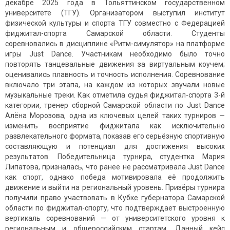
декабре 2025 года в Тольяттинском государственном
университете (ТГУ). Организатором выступил институт
физической культуры и спорта ТГУ совместно с Федерацией
фиджитал-спорта Самарской области. Студенты
соревновались в дисциплине «Ритм-симулятор» на платформе
игры Just Dance. Участникам необходимо было точно
повторять танцевальные движения за виртуальным коучем;
оценивались плавность и точность исполнения. Соревнование
включало три этапа, на каждом из которых звучали новые
музыкальные треки. Как отметила судья фиджитал-спорта 3-й
категории, тренер сборной Самарской области по Just Dance
Алёна Морозова, одна из ключевых целей таких турниров —
изменить восприятие фиджитала как исключительно
развлекательного формата, показав его серьёзную спортивную
составляющую и потенциал для достижения высоких
результатов. Победительница турнира, студентка Мария
Липатова, призналась, что ранее не рассматривала Just Dance
как спорт, однако победа мотивировала её продолжить
движение и выйти на региональный уровень. Призёры турнира
получили право участвовать в Кубке губернатора Самарской
области по фиджитал-спорту, что подтверждает выстроенную
вертикаль соревнований — от университетского уровня к
региональным и общероссийским стартам. Данный кейс