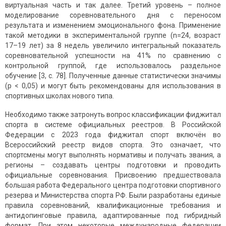
виртуальная часть и так далее. Третий уровень – полное
моделирование соревновательного дня с переносом
результата и изменением эмоционального фона. Применение
такой методики в экспериментальной группе (n=24, возраст
17–19 лет) за 8 недель увеличило интегральный показатель
соревновательной успешности на 41% по сравнению с
контрольной группой, где использовалось раздельное
обучение [3, с. 78]. Полученные данные статистически значимы
(p < 0,05) и могут быть рекомендованы для использования в
спортивных школах нового типа.
Необходимо также затронуть вопрос классификации фиджитал
спорта в системе официальных реестров. В Российской
Федерации с 2023 года фиджитал спорт включён во
Всероссийский реестр видов спорта. Это означает, что
спортсмены могут выполнять нормативы и получать звания, а
регионы – создавать центры подготовки и проводить
официальные соревнования. Присвоению предшествовала
большая работа Федерального центра подготовки спортивного
резерва и Министерства спорта РФ. Были разработаны единые
правила соревнований, квалификационные требования и
антидопинговые правила, адаптированные под гибридный
формат. При этом некоторые международные федерации