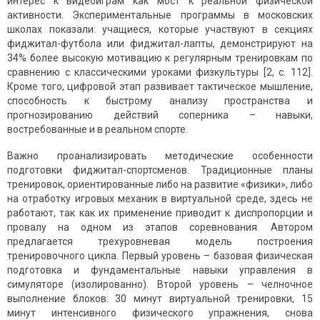
интерес к видеоиграм как мост к реальной физической
активности. Экспериментальные программы в московских
школах показали: учащиеся, которые участвуют в секциях
фиджитал-футбола или фиджитал-лапты, демонстрируют на
34% более высокую мотивацию к регулярным тренировкам по
сравнению с классическими уроками физкультуры [2, с. 112].
Кроме того, цифровой этап развивает тактическое мышление,
способность к быстрому анализу пространства и
прогнозированию действий соперника – навыки,
востребованные и в реальном спорте.
Важно проанализировать методические особенности
подготовки фиджитал-спортсменов. Традиционные планы
тренировок, ориентированные либо на развитие «физики», либо
на отработку игровых механик в виртуальной среде, здесь не
работают, так как их применение приводит к диспропорции и
провалу на одном из этапов соревнования. Автором
предлагается трехуровневая модель построения
тренировочного цикла. Первый уровень – базовая физическая
подготовка и фундаментальные навыки управления в
симуляторе (изолированно). Второй уровень – челночное
выполнение блоков: 30 минут виртуальной тренировки, 15
минут интенсивного физического упражнения, снова