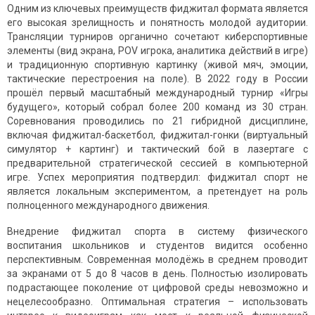
Одним из ключевых преимуществ фиджитал формата является
его высокая зрелищность и понятность молодой аудитории.
Трансляции турниров органично сочетают киберспортивные
элементы (вид экрана, POV игрока, аналитика действий в игре)
и традиционную спортивную картинку (живой мяч, эмоции,
тактические перестроения на поле). В 2022 году в России
прошёл первый масштабный международный турнир «Игры
будущего», который собрал более 200 команд из 30 стран.
Соревнования проводились по 21 гибридной дисциплине,
включая фиджитал-баскетбол, фиджитал-гонки (виртуальный
симулятор + картинг) и тактический бой в лазертаге с
предварительной стратегической сессией в компьютерной
игре. Успех мероприятия подтвердил: фиджитал спорт не
является локальным экспериментом, а претендует на роль
полноценного международного движения.
Внедрение фиджитал спорта в систему физического
воспитания школьников и студентов видится особенно
перспективным. Современная молодёжь в среднем проводит
за экранами от 5 до 8 часов в день. Полностью изолировать
подрастающее поколение от цифровой среды невозможно и
нецелесообразно. Оптимальная стратегия – использовать