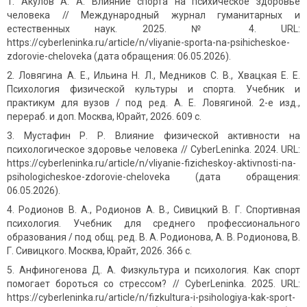
Акулов А. А. Влияние спорта на психическое здоровье
человека // Международный журнал гуманитарных и
естественных наук. 2025. № 4. URL:
https://cyberleninka.ru/article/n/vliyanie-sporta-na-psihicheskoe-
zdorovie-cheloveka (дата обращения: 06.05.2026).
Ловягина А. Е., Ильина Н. Л., Медников С. В., Хвацкая Е. Е.
Психология физической культуры и спорта. Учебник и
практикум для вузов / под ред. А. Е. Ловягиной. 2-е изд.,
перераб. и доп. Москва, Юрайт, 2026. 609 с.
Мустафин Р. Р. Влияние физической активности на
психологическое здоровье человека // CyberLeninka. 2024. URL:
https://cyberleninka.ru/article/n/vliyanie-fizicheskoy-aktivnosti-na-
psihologicheskoe-zdorovie-cheloveka (дата обращения:
06.05.2026).
Родионов В. А., Родионов А. В., Сивицкий В. Г. Спортивная
психология. Учебник для среднего профессионального
образования / под общ. ред. В. А. Родионова, А. В. Родионова, В.
Г. Сивицкого. Москва, Юрайт, 2026. 366 с.
Анфиногенова Д. А. Физкультура и психология. Как спорт
помогает бороться со стрессом? // CyberLeninka. 2025. URL:
https://cyberleninka.ru/article/n/fizkultura-i-psihologiya-kak-sport-