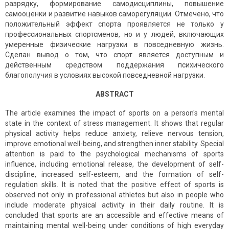
разрядку, формирование самодисциплины, повышение
самооценки и развитие навыков саморегуляции. Отмечено, что
положительный эффект спорта проявляется не только у
профессиональных спортсменов, но и у людей, включающих
умеренные физические нагрузки в повседневную жизнь.
Сделан вывод о том, что спорт является доступным и
действенным средством поддержания психического
благополучия в условиях высокой повседневной нагрузки.
ABSTRACT
The article examines the impact of sports on a person's mental
state in the context of stress management. It shows that regular
physical activity helps reduce anxiety, relieve nervous tension,
improve emotional well-being, and strengthen inner stability. Special
attention is paid to the psychological mechanisms of sports
influence, including emotional release, the development of self-
discipline, increased self-esteem, and the formation of self-
regulation skills. It is noted that the positive effect of sports is
observed not only in professional athletes but also in people who
include moderate physical activity in their daily routine. It is
concluded that sports are an accessible and effective means of
maintaining mental well-being under conditions of high everyday