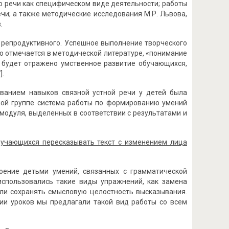
 о речи как специфическом виде деятельности; работы
чи; а также методические исследования М.Р. Львова,
.
 репродуктивного. Успешное выполнение творческого
о отмечается в методической литературе, «понимание
е, будет отражено умственное развитие обучающихся,
].
ованием навыков связной устной речи у детей была
ьной группе система работы по формированию умений
модуля, выделенных в соответствии с результатами и
бучающихся пересказывать текст с изменением лица
оение детьми умений, связанных с грамматической
использовались такие виды упражнений, как замена
ли сохранять смысловую целостность высказывания.
рии уроков мы предлагали такой вид работы со всем