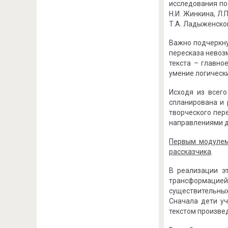
исследования пос
Н.И. Жинкина, Л
Т.А. Ладыженской
Важно подчеркну
пересказа невоз
текста – главно
умение логически
Исходя из всег
спланирована и 
творческого пер
направлениями д
Первым модуле
рассказчика
.
В реализации э
трансформацией 
существительных
Сначала дети уч
текстом произве