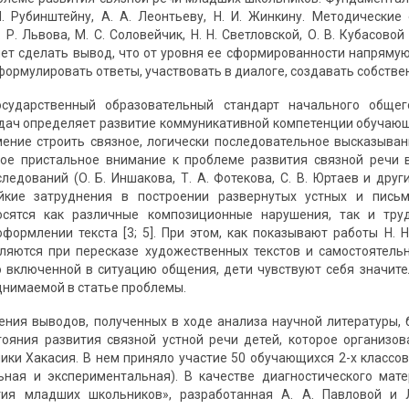
Л. Рубинштейну, А. А. Леонтьеву, Н. И. Жинкину. Методические
Р. Львова, М. С. Соловейчик, Н. Н. Светловской, О. В. Кубасово
яет сделать вывод, что от уровня ее сформированности напряму
 формулировать ответы, участвовать в диалоге, создавать собств
сударственный образовательный стандарт начального обще
дач определяет развитие коммуникативной компетенции обучаю
мение строить связное, логически последовательное высказыван
кое пристальное внимание к проблеме развития связной речи 
ледований (О. Б. Иншакова, Т. А. Фотекова, С. В. Юртаев и дру
йкие затруднения в построении развернутых устных и пись
осятся как различные композиционные нарушения, так и тру
формлении текста [3; 5]. При этом, как показывают работы Н. Н.
ляются при пересказе художественных текстов и самостоятельн
 включенной в ситуацию общения, дети чувствуют себя значитель
днимаемой в статье проблемы.
ия выводов, полученных в ходе анализа научной литературы, 
тояния развития связной устной речи детей, которое организо
ики Хакасия. В нем приняло участие 50 обучающихся 2-х классов
льная и экспериментальная). В качестве диагностического ма
тия младших школьников», разработанная А. А. Павловой и 