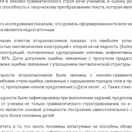
и и лексико-грамматического строя речи учеников, и оценку ур
х способность к творческому преобразованию текста, которая явл
го исследования показали, что уровень сформированности всех и
я является недостаточным.
нализ ответов второклассников показал, что наиболее усп
стых синтаксических конструкций с опорой на наглядность (более
конструкций, осложненных однородными членами, инфинитивным
о 80%. Дети допускали ошибки, связанные с пропуском придат
также ошибки, связанные с упрощением синтаксической структуры.
удности второклассников были связаны с лексико-граммат
ибками стали ошибки, связанные с нарушением порядка слов в пре
т»), пропусками членов предложения («Дети лепят…»). Также отм
удности были зафиксированы при выполнении заданий, предпола
 от ученика не только грамматического структурирования, но 
то является основой успешности построения самостоятельного 
чуть более половины детей.
етить и то, что около половины испытуемых не способны обна