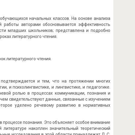
 обучающихся начальных классов. На основе анализа
ой работы авторами обосновывается эффективность
ости младших школьников; представлена и подробно
роках литературного чтения.
рок литературного чтения.
 подтверждается и тем, что на протяжении многих
, и психолингвистике, и лингвистике, и педагогике.
чевой ролью в процессах коммуникации, познания и
 чем свидетельствуют данные, связанные с изучением
которое уделено речевому развитию в нормативных
и в процессе познания. Это объясняет особое внимание
й литературе накоплен значительный теоретический
ные исследования в этой области принадлежат Л. С.