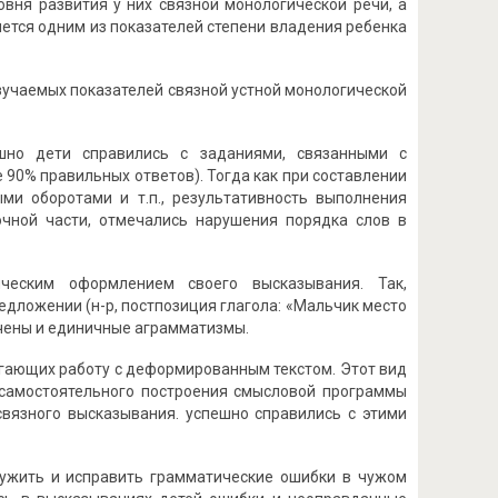
овня развития у них связной монологической речи, а
яется одним из показателей степени владения ребенка
зучаемых показателей связной устной монологической
ешно дети справились с заданиями, связанными с
 90% правильных ответов). Тогда как при составлении
и оборотами и т.п., результативность выполнения
очной части, отмечались нарушения порядка слов в
ическим оформлением своего высказывания. Так,
дложении (н-р, постпозиция глагола: «Мальчик место
ечены и единичные аграмматизмы.
гающих работу с деформированным текстом. Этот вид
и самостоятельного построения смысловой программы
связного высказывания. успешно справились с этими
ружить и исправить грамматические ошибки в чужом