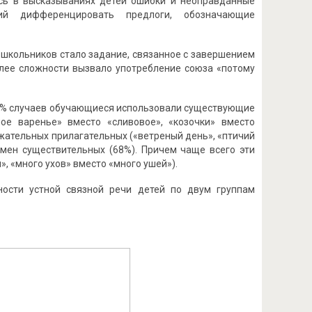
ись в высказываниях детей ошибки и неоправданные
ий дифференцировать предлоги, обозначающие
 школьников стало задание, связанное с завершением
лее сложности вызвало употребление союза «потому
20% случаев обучающиеся использовали существующие
ое варенье» вместо «сливовое», «козочки» вместо
яжательных прилагательных («ветреный день», «птичий
мен существительных (68%). Причем чаще всего эти
, «много ухов» вместо «много ушей»).
ости устной связной речи детей по двум группам