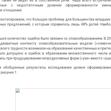
 также не видят их в собственной речи. Чаще всего встречал
нные с недостаточным уровнем сформированности умен
е отношения.
констатировали, что большую проблему для большинства младших
ых предложений, с которым справилось лишь 48% детей. Наибо
шое количество ошибок было связано со словообразованием. В 
адекватные контексту словообразовательные модели («сливочн
е всего трудности возникали на образование качественных и прит
ыло допущено и ошибок в образовании множественного числа и
сь при продуцировании непродуктивных форм («ухи» вместо «уши»
и обобщенные результаты исследования уровня сформированн
рисунке 1.