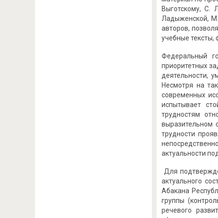
Выготскому, С. 
Ладыженской, М. 
авторов, позвол
учебные тексты,
Федеральный го
приоритетных за
деятельности, у
Несмотря на та
современных исс
испытывает сто
трудностям отн
выразительном о
трудности прояв
непосредственно
актуальности по
Для подтвержден
актуального сос
Абакана Республ
группы (контро
речевого разви