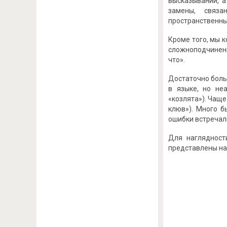
высказывании, а
замены, связа
пространственны
Кроме того, мы 
сложноподчиненн
что».
Достаточно боль
в языке, но не
«козлята»). Чащ
клюв»). Много б
ошибки встречали
Для наглядност
представлены на 