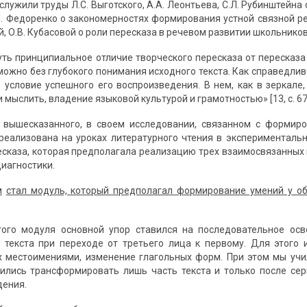
лужили труды Л.С. Выготского, А.А. Леонтьева, С.Л. Рубинштейна
.П. Федоренко о закономерностях формирования устной связной ре
, О.В. Кубасовой о роли пересказа в речевом развитии школьников
ть принципиальное отличие творческого пересказа от пересказа
можно без глубокого понимания исходного текста. Как справедлив
е условие успешного его воспроизведения. В нем, как в зеркал
 мыслить, владение языковой культурой и грамотностью» [13, с. 67
о вышесказанного, в своем исследовании, связанном с формир
реализована на уроках литературного чтения в экспериментал
есказа, которая предполагала реализацию трех взаимосвязанных 
иагностики.
м
стал модуль, который предполагал формирование умений у о
того модуля основной упор ставился на последовательное осв
текста при переходе от третьего лица к первому. Для этого 
 местоимениями, изменение глагольных форм. При этом мы учи
ились трансформировать лишь часть текста и только после се
дения.