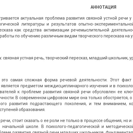
АННОТАЦИЯ
тривается актуальная проблема развития связной устной речи у
гогической литературы и результатов опытно-экспериментальн
ресказа как средства активизации речемыслительной деятельн
работы по обучению различным видам творческого пересказа на у
:
связная устная речь, творческий пересказ, младший школьник, у
 это самая сложная форма речевой деятельности. Этот факт
 является предметом междисциплинарного изучения и в психологии
вателей к проблеме развития связной речи обусловлен ее клю
чности. В современном цифровом мире она только обостряется, о
вого развития подрастающего поколения, и тем вниманием, 
 ступеней образования.
 речи, стоит сказать о ее роли не только в процессе общения, но 
 начальной школе. В психолого-педагогической и методическо
блеме развития связной речи младших школьников. Фундаменталь