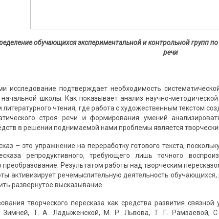
пределение обучающихся экспериментальной и контрольной групп п
речи
ми исследование подтверждает необходимость систематическо
 начальной школы. Как показывает анализ научно-методической
м литературного чтения, где работа с художественным текстом со
атического строя речи и формирования умений анализироват
дств в решении поднимаемой нами проблемы является творческий
сказ – это упражнение на переработку готового текста, посколь
есказа репродуктивного, требующего лишь точного воспроиз
о преобразование. Результатом работы над творческим пересказом
ты активизирует речемыслительную деятельность обучающихся,
оить развернутое высказывание.
ования творческого пересказа как средства развития связной у
. Зимней, Т. А. Ладыженской, М. Р. Львова, Т. Г. Рамзаевой, 