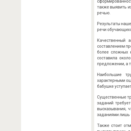
сформированност
также выявить и
речью.
Результаты наше
речи обучающихс
Качественный а
составлением про
более сложных 
составила окол
предложении, а 
Наибольшие тр
характерными ош
бабушке уступае
Существенные тр
заданий требует
высказывания, ч
заданиями лишь 
Также стоит отм