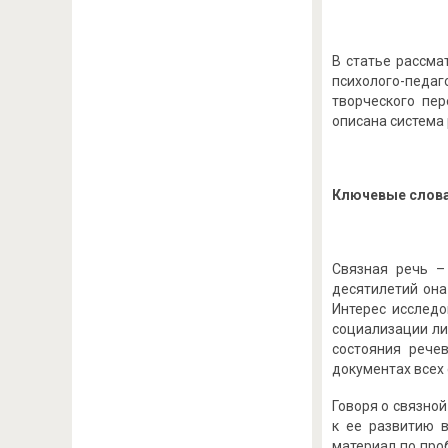
В статье рассма
психолого-педа
творческого пе
описана система 
Ключевые слова
Связная речь –
десятилетий она
Интерес исследо
социализации ли
состояния рече
документах всех
Говоря о связной
к ее развитию в
материал по про