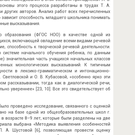
 основы этого процесса разработаны в трудах Т. А.
й и других авторов. Анализ работ всех перечисленных
ю зависит способность младшего школьника понимать
енные высказывания.
го образования (ФГОС НОО) в качестве одной из
щихся, включающей овладение всеми видами речевой
ие, способность к творческой речевой деятельности.
в системе начального обучения ребенка, по данным
гие) значительная часть учащихся начальных классов
менных монологических высказываний. К типичным
дности в лексико-грамматическом и интонационно-
 Светловской и О. В. Кубасовой, «особенно ярко эти
ом рассказывании, тогда как в диалогической речи,
но увереннее» [23, 10]. Все это свидетельствует об
было проведено исследование, связанного с оценкой
вано на базе одной из общеобразовательных школ г.
 в возрасте 8–9 лет, которые были разделены на две
териала выбрана «Методика выявления особенностей
Л. А. Шустовой [6], позволяющая провести оценку