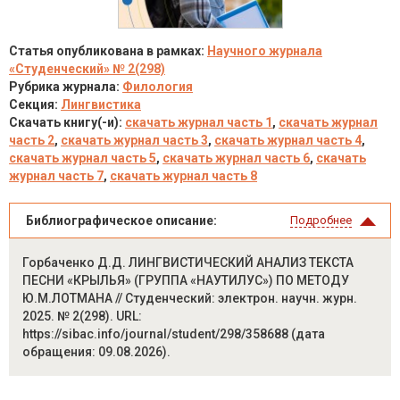
Статья опубликована в рамках:
Научного журнала
«Студенческий» № 2(298)
Рубрика журнала:
Филология
Секция:
Лингвистика
Скачать книгу(-и):
скачать журнал часть 1
,
скачать журнал
часть 2
,
скачать журнал часть 3
,
скачать журнал часть 4
,
скачать журнал часть 5
,
скачать журнал часть 6
,
скачать
журнал часть 7
,
скачать журнал часть 8
Библиографическое описание:
Подробнее
Горбаченко Д.Д. ЛИНГВИСТИЧЕСКИЙ АНАЛИЗ ТЕКСТА
ПЕСНИ «КРЫЛЬЯ» (ГРУППА «НАУТИЛУС») ПО МЕТОДУ
Ю.М.ЛОТМАНА // Студенческий: электрон. научн. журн.
2025. № 2(298). URL:
https://sibac.info/journal/student/298/358688 (дата
обращения: 09.08.2026).