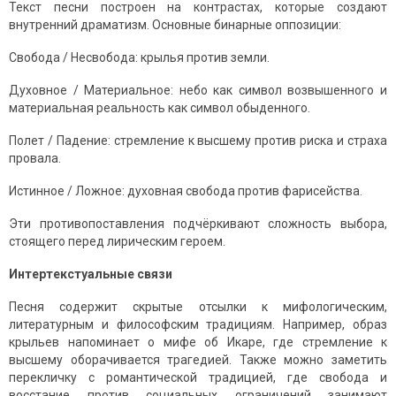
Текст песни построен на контрастах, которые создают
внутренний драматизм. Основные бинарные оппозиции:
Свобода / Несвобода: крылья против земли.
Духовное / Материальное: небо как символ возвышенного и
материальная реальность как символ обыденного.
Полет / Падение: стремление к высшему против риска и страха
провала.
Истинное / Ложное: духовная свобода против фарисейства.
Эти противопоставления подчёркивают сложность выбора,
стоящего перед лирическим героем.
Интертекстуальные связи
Песня содержит скрытые отсылки к мифологическим,
литературным и философским традициям. Например, образ
крыльев напоминает о мифе об Икаре, где стремление к
высшему оборачивается трагедией. Также можно заметить
перекличку с романтической традицией, где свобода и
восстание против социальных ограничений занимают