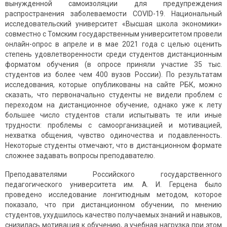
вынужденной самоизоляции для предупреждения
распространения заболеваемости COVID-19. Национальный
исследовательский университет «Высшая школа экономики»
совместно с Томским государственным университетом провели
онлайн-опрос в апреле и в мае 2021 года с целью оценить
степень удовлетворенности среди студентов дистанционным
форматом обучения (в опросе приняли участие 35 тыс.
студентов из более чем 400 вузов России). По результатам
исследования, которые опубликованы на сайте РБК, можно
сказать, что первоначально студенты не видели проблем с
переходом на дистанционное обучение, однако уже к лету
большее число студентов стали испытывать те или иные
трудности: проблемы с самоорганизацией и мотивацией,
нехватка общения, чувство одиночества и подавленность.
Некоторые студенты отмечают, что в дистанционном формате
сложнее задавать вопросы преподавателю.
Преподавателями Российского государственного
педагогического университета им. А. И. Герцена было
проведено исследование лонгитюдным ме­тодом, которое
показало, что при дистанционном обучении, по мнению
студентов, ухудшилось каче­ство получаемых знаний и навыков,
снизилась мо­тивация к обучению, а учебная нагрузка при этом