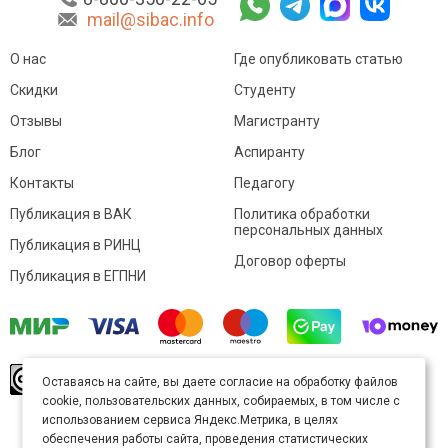
mail@sibac.info
О нас
Где опубликовать статью
Скидки
Студенту
Отзывы
Магистранту
Блог
Аспиранту
Контакты
Педагогу
Публикация в ВАК
Политика обработки
персональных данных
Публикация в РИНЦ
Договор оферты
Публикация в ЕГПНИ
© Sibac.info 2026. Все права защищены.
Это
Оставаясь на сайте, вы даете согласие на обработку файлов
произведение доступно по
лицензии Creative
cookie, пользовательских данных, собираемых, в том числе с
Commons «Attribution» («Атрибуция») 4.0
Непортированная
.
использованием сервиса Яндекс.Метрика, в целях
Карта сайта
обеспечения работы сайта, проведения статистических