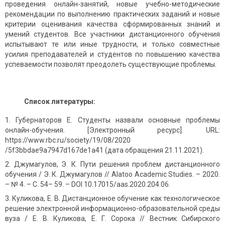
проведения онлайн-занятий, новые учебно-методические
рекоменда­ции по выполнению практических заданий и но­вые
критерии оценивания качества сформиро­ванных знаний и
умений студентов. Все участники дистанционного обучения
испытывают те или иные трудности, и только совместные
усилия пре­подавателей и студентов по повышению качества
успеваемости позволят преодолеть существующие проблемы.
Список литературы:
Губернаторов Е. Студенты назвали основные проблемы
онлайн-обучения. [Электронный ре­сурс]. URL:
https://www.rbc.ru/society/19/08/2020
/5f3bbdae9a7947d167de1a41 (дата обращения 21.11.2021).
Джумагулов, Э. К. Пути решения проблем дис­танционного
обучения / Э. К. Джумагулов // Alatoo Academic Studies. – 2020.
– № 4. – С. 54– 59. – DOI 10.17015/aas.2020.204.06.
Куликова, Е. В. Дистанционное обучение как технологическое
решение электронной информационно-образовательной среды
вуза / Е. В. Куликова, Е. Г. Сорока // Вестник Си­бирского