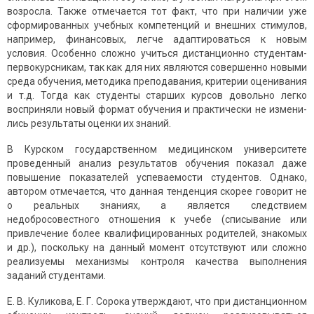
возросла. Также отмечается тот факт, что при наличии уже
сформированных учебных компетен­ций и внешних стимулов,
например, финансовых, легче адаптироваться к новым
условия. Особенно сложно учиться дистанционно студентам-
первокурсникам, так как для них являются совершенно новыми
среда обучения, методика препо­давания, критерии оценивания
и т.д. Тогда как студенты старших курсов довольно легко
восприняли новый формат обучения и практически не измени­
лись результаты оценки их знаний.
В Курском государственном медицинском университете
проведенный анализ результатов обучения показал даже
повышение показателей успеваемости студентов. Однако,
автором отмечается, что данная тенденция скорее говорит не
о реальных знаниях, а является следствием
недобросовестного отношения к учебе (списывание или
привлечение более квалифицированных родителей, знакомых
и др.), поскольку на данный момент отсутствуют или сложно
реализуемы механизмы контроля качества выполнения
заданий студентами.
Е. В. Куликова, Е. Г. Сорока утверждают, что при дистанционном