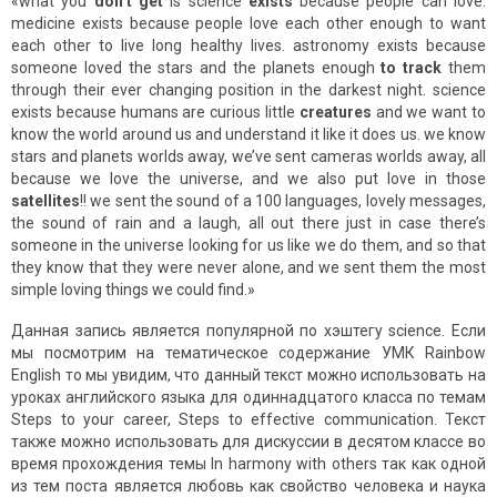
«what you
don’t get
is science
exists
because people can love.
medicine exists because people love each other enough to want
each other to live long healthy lives. astronomy exists because
someone loved the stars and the planets enough
to track
them
through their ever changing position in the darkest night. science
exists because humans are curious little
creatures
and we want to
know the world around us and understand it like it does us. we know
stars and planets worlds away, we’ve sent cameras worlds away, all
because we love the universe, and we also put love in those
satellites
!! we sent the sound of a 100 languages, lovely messages,
the sound of rain and a laugh, all out there just in case there’s
someone in the universe looking for us like we do them, and so that
they know that they were never alone, and we sent them the most
simple loving things we could find.»
Данная запись является популярной по хэштегу science. Если
мы посмотрим на тематическое содержание УМК Rainbow
English то мы увидим, что данный текст можно использовать на
уроках английского языка для одиннадцатого класса по темам
Steps to your career, Steps to effective communication. Текст
также можно использовать для дискуссии в десятом классе во
время прохождения темы In harmony with others так как одной
из тем поста является любовь как свойство человека и наука