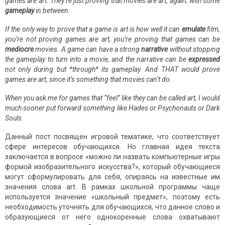
games are art. They’re just proving that movies are art, again, with some
gameplay
in between.
If the only way to prove that a game is art is how well it can
emulate
film,
you’re not proving games are art, you’re proving that games can be
mediocre
movies. A game can have a strong
narrative
without stopping
the gameplay to turn into a movie, and the narrative can be
expressed
not only during but *through* its gameplay. And THAT would prove
games are art, since it’s something that movies can’t do.
When you ask me for games that “feel” like they can be called art, I would
much sooner put forward something like Hades or Psychonauts or Dark
Souls.
Данный пост посвящен игровой тематике, что соответствует
сфере интересов обучающихся. Но главная идея текста
заключается в вопросе «можно ли назвать компьютерные игры
формой изобразительного искусства?», который обучающиеся
могут сформулировать для себя, опираясь на известные им
значения слова art. В рамках школьной программы чаще
используется значение «школьный предмет», поэтому есть
необходимость уточнять для обучающихся, что данное слово и
образующиеся от него однокоренные слова охватывают