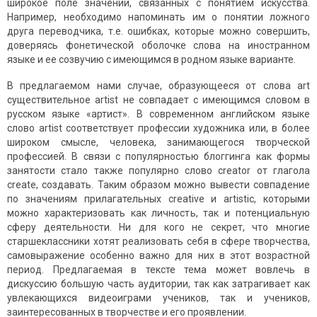
широкое поле значений, связанных с понятием искусства.
Например, необходимо напоминать им о понятии ложного
друга переводчика, т.е. ошибках, которые можно совершить,
доверяясь фонетической оболочке слова на иностранном
языке и ее созвучию с имеющимся в родном языке варианте.
В предлагаемом нами случае, образующееся от слова art
существительное artist не совпадает с имеющимся словом в
русском языке «артист». В современном английском языке
слово artist соответствует профессии художника или, в более
широком смысле, человека, занимающегося творческой
профессией. В связи с популярностью блоггинга как формы
занятости стало также популярно слово creator от глагола
create, создавать. Таким образом можно вывести совпадение
по значениям прилагательных creative и artistic, которыми
можно характеризовать как личность, так и потенциальную
сферу деятельности. Ни для кого не секрет, что многие
старшеклассники хотят реализовать себя в сфере творчества,
самовыражение особенно важно для них в этот возрастной
период. Предлагаемая в тексте тема может вовлечь в
дискуссию большую часть аудитории, так как затрагивает как
увлекающихся видеоиграми учеников, так и учеников,
заинтересованных в творчестве и его проявлении.