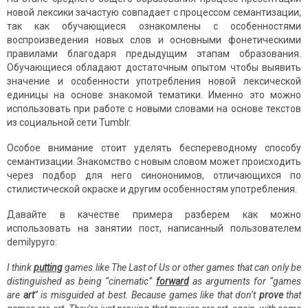
новой лексики зачастую совпадает с процессом семантизации,
так как обучающиеся ознакомлены с особенностями
воспроизведения новых слов и основными фонетическими
правилами благодаря предыдущим этапам образования.
Обучающиеся обладают достаточным опытом чтобы выявить
значение и особенности употребления новой лексической
единицы на основе знакомой тематики. Именно это можно
использовать при работе с новыми словами на основе текстов
из социальной сети Tumblr.
Особое внимание стоит уделять беспереводному способу
семантизации. Знакомство с новым словом может происходить
через подбор для него синононимов, отличающихся по
стилистической окраске и другим особенностям употребления.
Давайте в качестве примера разберем как можно
использовать на занятии пост, написанный пользователем
demilypyro:
I think
putting
games like The Last of Us or other games that can only be
distinguished as being “cinematic”
forward
as arguments for “games
are
art
” is misguided at best. Because games like that don’t
prove
that