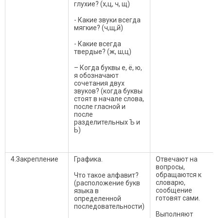
глухие? (х,ц, ч, щ)
- Какие звуки всегда
мягкие? (ч,щ,й)
- Какие всегда
твердые? (ж, ш,ц)
– Когда буквы е, ё, ю,
я обозначают
сочетания двух
звуков? (когда буквы
стоят в начале слова,
после гласной и
после
разделительных Ъ и
Ь)
4.Закрепление
Графика.
Отвечают на
вопросы,
обращаются к
Что такое алфавит?
словарю,
(расположение букв
сообщение
языка в
готовят сами.
определенной
последовательности)
Выполняют