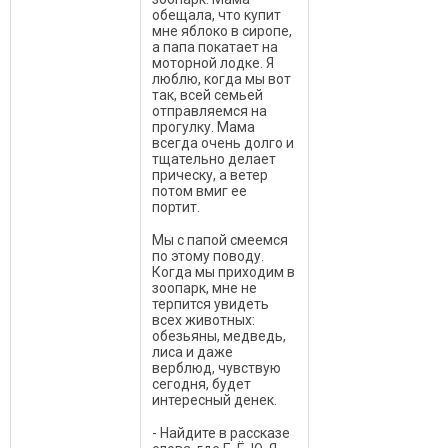
обещала, что купит
мне яблоко в сиропе,
а папа покатает на
моторной лодке. Я
люблю, когда мы вот
так, всей семьей
отправляемся на
прогулку. Мама
всегда очень долго и
тщательно делает
прическу, а ветер
потом вмиг ее
портит.
Мы с папой смеемся
по этому поводу.
Когда мы приходим в
зоопарк, мне не
терпится увидеть
всех животных:
обезьяны, медведь,
лиса и даже
верблюд, чувствую
сегодня, будет
интересный денек.
- Найдите в рассказе