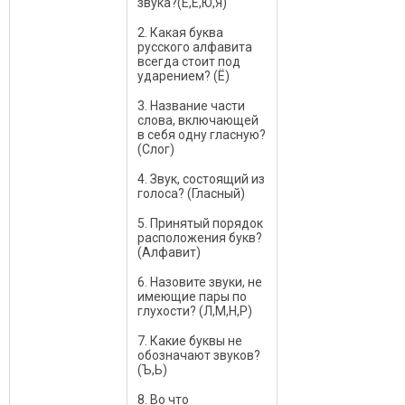
звука?(Е,Ё,Ю,Я)
2. Какая буква
русского алфавита
всегда стоит под
ударением? (Ё)
3. Название части
слова, включающей
в себя одну гласную?
(Слог)
4. Звук, состоящий из
голоса? (Гласный)
5. Принятый порядок
расположения букв?
(Алфавит)
6. Назовите звуки, не
имеющие пары по
глухости? (Л,М,Н,Р)
7. Какие буквы не
обозначают звуков?
(Ъ,Ь)
8. Во что