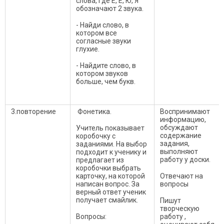
слова, где Е, Ё, Ю, Я
обозначают 2 звука.
- Найди слово, в
котором все
согласные звуки
глухие.
- Найдите слово, в
котором звуков
больше, чем букв.
3.повторение
Фонетика.
Воспринимают
информацию,
обсуждают
Учитель показывает
содержание
коробочку с
задания,
заданиями. На выбор
выполняют
подходит к ученику и
работу у доски.
предлагает из
коробочки выбрать
карточку, на которой
Отвечают на
написан вопрос. За
вопросы
верный ответ ученик
получает смайлик.
Пишут
творческую
Вопросы:
работу ,