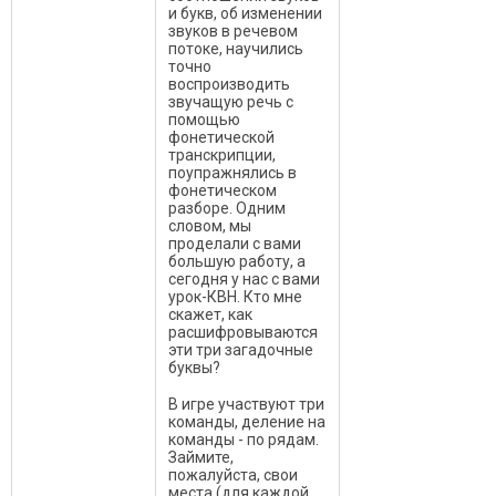
и букв, об изменении
звуков в речевом
потоке, научились
точно
воспроизводить
звучащую речь с
помощью
фонетической
транскрипции,
поупражнялись в
фонетическом
разборе. Одним
словом, мы
проделали с вами
большую работу, а
сегодня у нас с вами
урок-КВН. Кто мне
скажет, как
расшифровываются
эти три загадочные
буквы?
В игре участвуют три
команды, деление на
команды - по рядам.
Займите,
пожалуйста, свои
места (для каждой