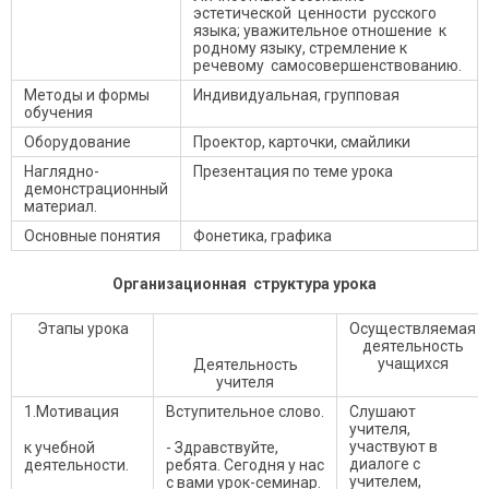
эстетической ценности русского
языка; уважительное отношение к
родному языку, стремление к
речевому самосовершенствованию.
Методы и формы
Индивидуальная, групповая
обучения
Оборудование
Проектор, карточки, смайлики
Наглядно-
Презентация по теме урока
демонстрационный
материал.
Основные понятия
Фонетика, графика
Организационная структура урока
Этапы урока
Осуществляемая
деятельность
учащихся
Деятельность
учителя
1.Мотивация
Вступительное слово.
Слушают
учителя,
участвуют в
к учебной
- Здравствуйте,
диалоге с
деятельности.
ребята. Сегодня у нас
учителем,
с вами урок-семинар.