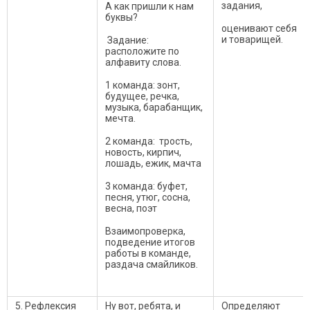
задания,
А как пришли к нам
буквы?
оценивают себя
и товарищей.
Задание:
расположите по
алфавиту слова.
1 команда: зонт,
будущее, речка,
музыка, барабанщик,
мечта.
2 команда: трость,
новость, кирпич,
лошадь, ежик, мачта
3 команда: буфет,
песня, утюг, сосна,
весна, поэт
Взаимопроверка,
подведение итогов
работы в команде,
раздача смайликов.
5. Рефлексия
Ну вот, ребята, и
Определяют