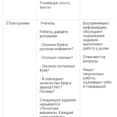
3 команда:
золото,
блестит.
3.Повторение
Учитель.
Воспринимают
информацию,
обсуждают
Ребята, давайте
содержание
вспомним:
задания,
выполняют
- Сколько букв в
работу у доски.
русском алфавите?
Отвечают на
- Сколько гласных?
вопросы
- Сколько согласных
Пишут
букв?
творческую
работу,
- А совпадает
оценивают себя
количество букв и
и товарищей.
звуков? Нет?
Почему?
Следующее задание
называется
«Печатная
машинка». Каждый
член команды