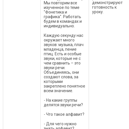
демонстрируют
Мы повторим все
готовность к
изученное по теме
уроку.
"Фонетика и
графика". Работать
будем в командах и
индивидуально.
Каждую секунду нас
окружает много
звуков: музыка, плач
младенца, пение
птиц. Есть и особые
звуки, которые не с
чем сравнить – это
звуки речи.
Объединяясь, они
создают слова, за
которыми
закреплено понятное
всем значение.
- На какие группы
делятся звуки речи?
- Что такое алфавит?
- Для чего нужно
знать алфавит?