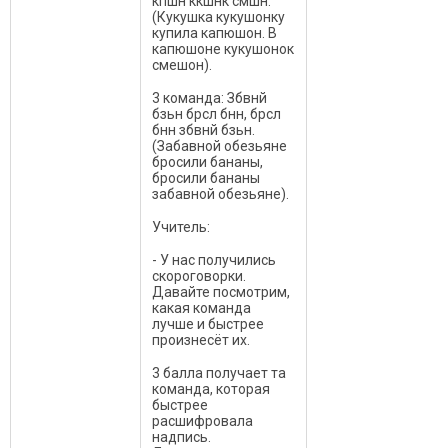
кпшн ккшнк смшн.
(Кукушка кукушонку
купила капюшон. В
капюшоне кукушонок
смешон).
3 команда: Збвнй
бзьн брсл бнн, брсл
бнн збвнй бзьн.
(Забавной обезьяне
бросили бананы,
бросили бананы
забавной обезьяне).
Учитель:
- У нас получились
скороговорки.
Давайте посмотрим,
какая команда
лучше и быстрее
произнесёт их.
3 балла получает та
команда, которая
быстрее
расшифровала
надпись.