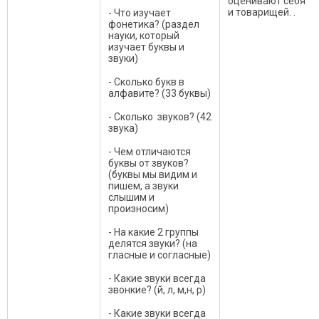
оценивают себя
и товарищей. .
- Что изучает
фонетика? (раздел
науки, который
изучает буквы и
звуки)
- Сколько букв в
алфавите? (33 буквы)
- Сколько звуков? (42
звука)
- Чем отличаются
буквы от звуков?
(буквы мы видим и
пишем, а звуки
слышим и
произносим)
- На какие 2 группы
делятся звуки? (на
гласные и согласные)
- Какие звуки всегда
звонкие? (й, л, м,н, р)
- Какие звуки всегда