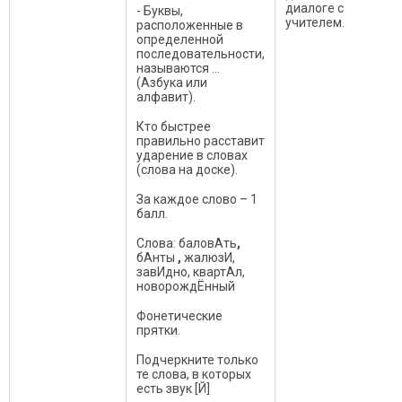
диалоге с
- Буквы,
учителем.
расположенные в
определенной
последовательности,
называются …
(Азбука или
алфавит).
Кто быстрее
правильно расставит
ударение в словах
(слова на доске).
За каждое слово – 1
балл.
Слова: баловАть
,
бАнты
,
жалюзИ,
завИдно, квартАл,
новорождЁнный
Фонетические
прятки.
Подчеркните только
те слова, в которых
есть звук [Й]