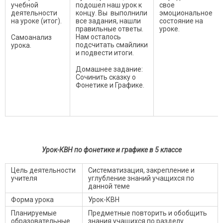
учебной
подошел наш урок к
свое
деятельности
концу. Вы выполнили
эмоциональное
на уроке (итог).
все задания, нашли
состояние на
правильные ответы.
уроке.
Нам осталось
Самоанализ
подсчитать смайлики
урока.
и подвести итоги.
Домашнее задание:
Сочинить сказку о
Фонетике и Графике.
Урок-КВН по фонетике и графике в 5 классе
Цель деятельности
Систематизация, закрепление и
учителя
углубление знаний учащихся по
данной теме
Форма урока
Урок-КВН
Планируемые
Предметные повторить и обобщить
образовательные
знания учащихся по разделу