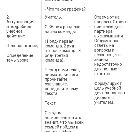
- Что такое графика?
2.
Учитель.
Отвечают на
Актуализация
вопросы. Строят
и подробное
понятные для
Сейчас я разделю
учебное
партнера
вас на команды
действие
высказывания.
Обдумывают
(1 ряд- первая
ответы на
Целеполагание,
команда, 2 ряд-
вопросы и
вторая команда, 3
осознают, что
Определение
ряд- третья
знаний
темы урока
команда).
недостаточно
для полных
Перед вами текст,
ответов.
внимательно его
прочитайте,
Формулируют
озаглавьте,
цель учебной
определите тему
деятельности в
текста.
диалоге с
учителем.
Текст:
Сегодня
воскресенье, а это
значит, что мы всей
семьей пойдем в
зоопарк. Мама