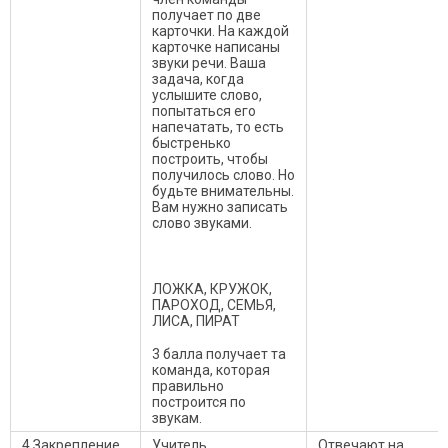
получает по две
карточки. На каждой
карточке написаны
звуки речи. Ваша
задача, когда
услышите слово,
попытаться его
напечатать, то есть
быстренько
построить, чтобы
получилось слово. Но
будьте внимательны.
Вам нужно записать
слово звуками.
ЛОЖКА, КРУЖОК,
ПАРОХОД, СЕМЬЯ,
ЛИСА, ПИРАТ
3 балла получает та
команда, которая
правильно
построится по
звукам.
4.Закрепление
Учитель.
Отвечают на