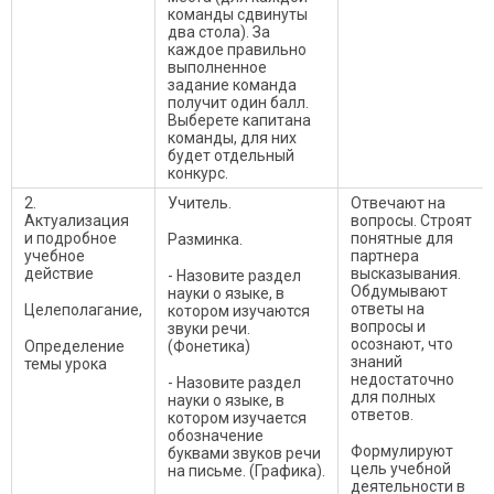
команды сдвинуты
два стола). За
каждое правильно
выполненное
задание команда
получит один балл.
Выберете капитана
команды, для них
будет отдельный
конкурс.
2.
Учитель.
Отвечают на
Актуализация
вопросы. Строят
и подробное
понятные для
Разминка.
учебное
партнера
действие
высказывания.
- Назовите раздел
Обдумывают
науки о языке, в
ответы на
Целеполагание,
котором изучаются
вопросы и
звуки речи.
осознают, что
Определение
(Фонетика)
знаний
темы урока
недостаточно
- Назовите раздел
для полных
науки о языке, в
ответов.
котором изучается
обозначение
Формулируют
буквами звуков речи
цель учебной
на письме. (Графика).
деятельности в