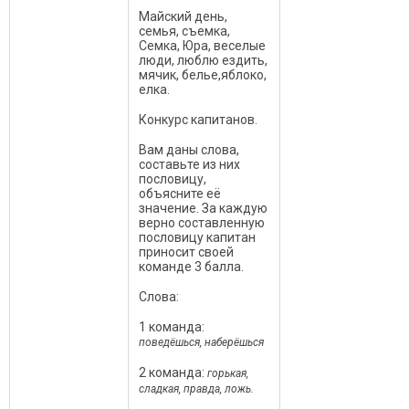
Майский день,
семья, съемка,
Семка, Юра, веселые
люди, люблю ездить,
мячик, белье,яблоко,
елка.
Конкурс капитанов.
Вам даны слова,
составьте из них
пословицу,
объясните её
значение. За каждую
верно составленную
пословицу капитан
приносит своей
команде 3 балла.
Слова:
1 команда:
поведёшься, наберёшься
2 команда:
горькая,
сладкая, правда, ложь.