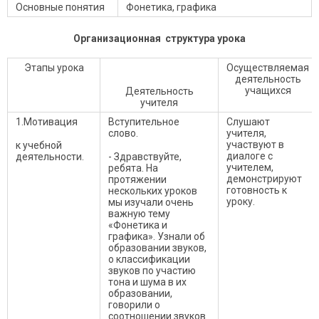
Основные понятия
Фонетика, графика
Организационная структура урока
Этапы урока
Осуществляемая
деятельность
учащихся
Деятельность
учителя
1.Мотивация
Вступительное
Слушают
слово.
учителя,
участвуют в
к учебной
диалоге с
деятельности.
- Здравствуйте,
учителем,
ребята. На
демонстрируют
протяжении
готовность к
нескольких уроков
уроку.
мы изучали очень
важную тему
«Фонетика и
графика». Узнали об
образовании звуков,
о классификации
звуков по участию
тона и шума в их
образовании,
говорили о
соотношении звуков