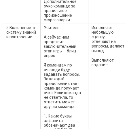
Дополнительное
очко команде за
правильное
произношение
скороговорки.
5.Включение в
Учитель.
Исполняют
систему знаний
небольшую
и повторение.
сценку,
А сейчас нам
отвечают на
предстоит
вопросы, делают
заключительный
вывод.
этап игры – блиц-
опрос.
Выполняют
задание.
Я командам по
очереди буду
задавать вопросы.
За каждый
правильный ответ
команда получает
очко. Если команда
не ответила, то
ответить может
другая команда.
1. Какие буквы
алфавита
обозначают два