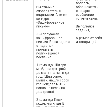
вопросы,
обращаются к
Вы отлично
словарю,
справляетесь с
сообщение
заданиями. А теперь
готовят сами.
конкурс
«Зашифрованное
письмо».
Выполняют
задания,
-Вы получаете
зашифрованное
оценивают себя
письмо. Ваша задача
и товарищей.
отгадать и
прочитать
получившееся
послание.
1 команда : Шл срк
мшй, ншл срк гршй;
дв мш пплш нсл п дв
грш. (Шли сорок
мышей, нашли сорок
грошей; две мыши
поплоше несли по
два гроша).
2 команда: Ккшк
ккшнк кпл кпшн. В