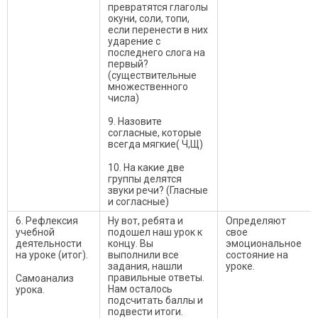
превратятся глаголы
окуни, соли, топи,
если перенести в них
ударение с
последнего слога на
первый?
(существительные
множественного
числа)
9. Назовите
согласные, которые
всегда мягкие( Ч,Щ)
10. На какие две
группы делятся
звуки речи? (Гласные
и согласные)
6. Рефлексия
Ну вот, ребята и
Определяют
учебной
подошел наш урок к
свое
деятельности
концу. Вы
эмоциональное
на уроке (итог).
выполнили все
состояние на
задания, нашли
уроке.
правильные ответы.
Самоанализ
Нам осталось
урока.
подсчитать баллы и
подвести итоги.