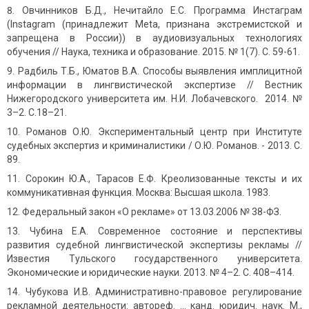
Овчинников Б.Д., Нечитайло Е.С. Программа Инстаграм
(Instagram
(принадлежит Meta, признана экстремистской и
запрещена в России)
) в аудиовизуальных технологиях
обучения // Наука, техника и образование. 2015. № 1(7). С. 59-61.
Радбиль Т.Б., Юматов В.А. Способы выявления имплицитной
информации в лингвистической экспертизе // Вестник
Нижегородского университета им. Н.И. Лобачевского. 2014. №
3–2. С.18–21.
Романов О.Ю. Экспериментальный центр при Институте
судебных экспертиз и криминалистики / О.Ю. Романов. - 2013. С.
89.
Сорокин Ю.А., Тарасов Е.Ф. Креолизованные тексты и их
коммуникативная функция. Москва: Высшая школа. 1983.
Федеральный закон «О рекламе» от 13.03.2006 № 38-ФЗ.
Чубина Е.А. Современное состояние и перспективы
развития судебной лингвистической экспертизы рекламы //
Известия Тульского государственного университета.
Экономические и юридические науки. 2013. № 4–2. С. 408–414.
Чубукова И.В. Административно-правовое регулирование
рекламной деятельности: автореф. … канд. юридич. наук. М.,