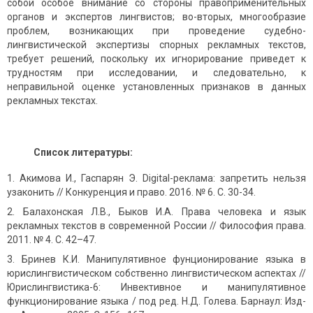
собой особое внимание со стороны правоприменительных
органов и экспертов лингвистов; во-вторых, многообразие
проблем, возникающих при проведение судебно-
лингвистической экспертизы спорных рекламных текстов,
требует решений, поскольку их игнорирование приведет к
трудностям при исследовании, и следовательно, к
неправильной оценке установленных признаков в данных
рекламных текстах.
Список литературы:
Акимова И., Гаспарян Э. Digital-реклама: запретить нельзя
узаконить // Конкуренция и право. 2016. № 6. С. 30-34.
Балахонская Л.В., Быков И.А. Права человека и язык
рекламных текстов в современной России // Философия права.
2011. № 4. С. 42–47.
Бринев К.И. Манипулятивное фунционирование языка в
юрислингвистическом собственно лингвистическом аспектах //
Юрислингвистика-6: Инвективное и манипулятивное
функционирование языка / под ред. Н.Д. Голева. Барнаул: Изд-