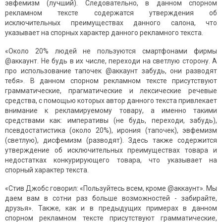
эвфемизм (лучший). Следовательно, в данном спорном
рекламном тексте содержатся утверждения об
исключительных преимуществах данного салона, что
указывает на спорных характер данного рекламного текста.
«Около 20% людей не пользуются смартфонами фирмы
@аккаунт. Не будь в их числе, переходи на светлую сторону. А
про использование тапочек @аккаунт забудь, они разводят
тебя». В данном спорном рекламном тексте присутствуют
грамматические, прагматические и лексические речевые
средства, с помощью которых автор данного текста привлекает
внимание к рекламируемому товару, а именно такими
средствами как: императивы (не будь, переходи, забудь),
псевдостатистика (около 20%), ирония (тапочек), эвфемизм
(светлую), дисфемизм (разводят). Здесь также содержится
утверждение об исключительных преимуществах товара и
недостатках конкурирующего товара, что указывает на
спорный характер текста.
«Стив Джобс говорил: «Пользуйтесь всем, кроме @аккаунт». Мы
даем вам в сотни раз больше возможностей - забирайте,
друзья». Также, как и в предыдущих примерах в данном
спорном рекламном тексте присутствуют грамматические,