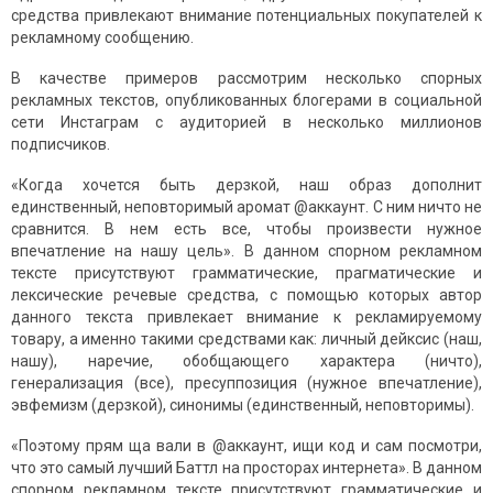
средства привлекают внимание потенциальных покупателей к
рекламному сообщению.
В качестве примеров рассмотрим несколько спорных
рекламных текстов, опубликованных блогерами в социальной
сети Инстаграм с аудиторией в несколько миллионов
подписчиков.
«Когда хочется быть дерзкой, наш образ дополнит
единственный, неповторимый аромат @аккаунт. С ним ничто не
сравнится. В нем есть все, чтобы произвести нужное
впечатление на нашу цель». В данном спорном рекламном
тексте присутствуют грамматические, прагматические и
лексические речевые средства, с помощью которых автор
данного текста привлекает внимание к рекламируемому
товару, а именно такими средствами как: личный дейксис (наш,
нашу), наречие, обобщающего характера (ничто),
генерализация (все), пресуппозиция (нужное впечатление),
эвфемизм (дерзкой), синонимы (единственный, неповторимы).
«Поэтому прям ща вали в @аккаунт, ищи код и сам посмотри,
что это самый лучший Баттл на просторах интернета». В данном
спорном рекламном тексте присутствуют грамматические и