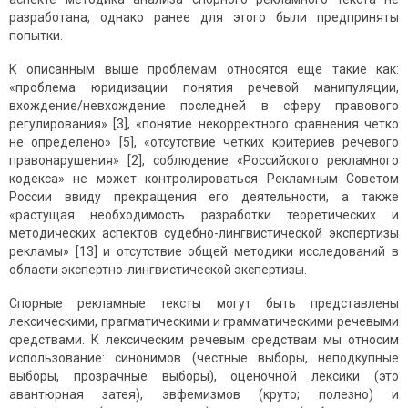
разработана, однако ранее для этого были предприняты
попытки.
К описанным выше проблемам относятся еще такие как:
«проблема юридизации понятия речевой манипуляции,
вхождение/невхождение последней в сферу правового
регулирования» [3], «понятие некорректного сравнения четко
не определено» [5], «отсутствие четких критериев речевого
правонарушения» [2], соблюдение «Российского рекламного
кодекса» не может контролироваться Рекламным Советом
России ввиду прекращения его деятельности, а также
«растущая необходимость разработки теоретических и
методических аспектов судебно-лингвистической экспертизы
рекламы» [13] и отсутствие общей методики исследований в
области экспертно-лингвистической экспертизы.
Спорные рекламные тексты могут быть представлены
лексическими, прагматическими и грамматическими речевыми
средствами. К лексическим речевым средствам мы относим
использование: синонимов (честные выборы, неподкупные
выборы, прозрачные выборы), оценочной лексики (это
авантюрная затея), эвфемизмов (круто; полезно) и