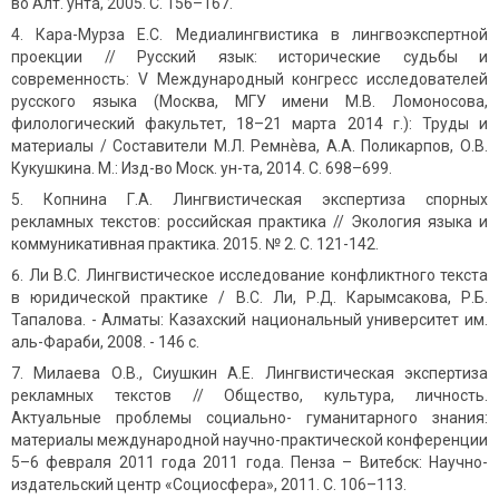
во Алт. унта, 2005. С. 156–167.
Кара-Мурза Е.С. Медиалингвистика в лингвоэкспертной
проекции // Русский язык: исторические судьбы и
современность: V Международный конгресс исследователей
русского языка (Москва, МГУ имени М.В. Ломоносова,
филологический факультет, 18–21 марта 2014 г.): Труды и
материалы / Составители М.Л. Ремнѐва, А.А. Поликарпов, О.В.
Кукушкина. М.: Изд-во Моск. ун-та, 2014. С. 698–699.
Копнина Г.А. Лингвистическая экспертиза спорных
рекламных текстов: российская практика // Экология языка и
коммуникативная практика. 2015. № 2. С. 121-142.
Ли В.С. Лингвистическое исследование конфликтного текста
в юридической практике / В.С. Ли, Р.Д. Карымсакова, Р.Б.
Тапалова. - Алматы: Казахский национальный университет им.
аль-Фараби, 2008. - 146 с.
Милаева О.В., Сиушкин А.Е. Лингвистическая экспертиза
рекламных текстов // Общество, культура, личность.
Актуальные проблемы социально- гуманитарного знания:
материалы международной научно-практической конференции
5–6 февраля 2011 года 2011 года. Пенза – Витебск: Научно-
издательский центр «Социосфера», 2011. С. 106–113.