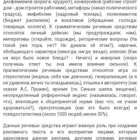
дисфемизмов (ворюга; орудуют), конверсивов (рабочие строят
дом - дом строится рабочими), метафоры (накал политического
градуса), амфиболии (кадровый технарь), полисемантов
(бюджет распилили) и вокативов (обращение: господа;
товарищи; коллеги). К грамматическим речевым средствам
относятся: личный дейксис (мы предупреждали; нам),
императивы (откройте; подожди), риторические вопросы (На
покой уже пора, нет? Не думали об этом?), наречия,
обобщающего характера (никогда; нигде; везде), элипсис (Как
на вкус было новое блюдо? - Ничего) и инверсия (скоро
получишь ответ ты; она имела влияние сильное). К
прагматическим речевым средствам относятся: игра со
стереотипом (ведешь себя как девчонка), генерализация (а я
не удивлена; вечно ты опаздываешь), отсылка к авторитету (как
сказал А.С. Пушкин), ирония (по Саньке шапка; вещички),
неопределенный референтный индекс (называлась; говорят,
что), апелляция к общепринятой норме (вас что, не учили
здороваться?), пресуппозиция (как это было всегда) и
псевдостатистика (около 1000 людей; менее 30%).
Данные речевые средства играют важную роль при создании
рекламного текста и его восприятии лицами, которым
адресована данная реклама, другими словами, речевые