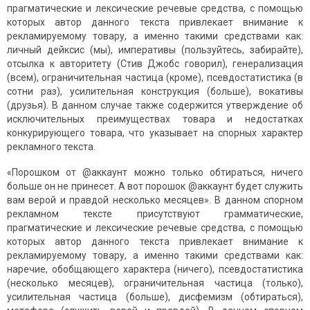
прагматические и лексические речевые средства, с помощью
которых автор данного текста привлекает внимание к
рекламируемому товару, а именно такими средствами как:
личный дейксис (мы), императивы (пользуйтесь, забирайте),
отсылка к авторитету (Стив Джобс говорил), генерализация
(всем), ограничительная частица (кроме), псевдостатистика (в
сотни раз), усилительная конструкция (больше), вокативы
(друзья). В данном случае также содержится утверждение об
исключительных преимуществах товара и недостатках
конкурирующего товара, что указывает на спорных характер
рекламного текста.
«Порошком от @аккаунт можно только обтираться, ничего
больше он не принесет. А вот порошок @аккаунт будет служить
вам верой и правдой несколько месяцев». В данном спорном
рекламном тексте присутствуют грамматические,
прагматические и лексические речевые средства, с помощью
которых автор данного текста привлекает внимание к
рекламируемому товару, а именно такими средствами как:
наречие, обобщающего характера (ничего), псевдостатистика
(несколько месяцев), ограничительная частица (только),
усилительная частица (больше), дисфемизм (обтираться),