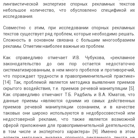
лингвистической экспертизе спорных рекламных текстов
небольшое количество, что обусловлено спецификой их
исследования.
Совместно с этим, при исследовании спорных рекламных
текстов существует ряд проблем, которые необходимо решать.
Сложность в основном связана с большим многообразием
рекламы. Отметим наиболее важные из проблем.
Как справедливо отмечает И.В. Чубукова, «рекламное
законодательство до сих пор остается недостаточно
систематизированным, в нем много пробелов и противоречий,
что порождает трудности в правоприменительной практике»
[14]. Так, проблемой является методика выявления приемов
скрытого воздействия, т.е. приемов речевой манипуляции [5].
Как справедливо отмечают Т.Б. Радбиль и В.А. Юматов, что
данные приемы «являются одними из самых действенных
приемов речевой манипуляции сознанием, и в качестве
таковых они широко используются в недобросовестной или
недостоверной рекламе, что также является возможной
сферой приложения для правоприменительной деятельности,
в том числе и экспертного характера» [9]. Именно в этом
аспекте методика анализа спорного рекламного текста не