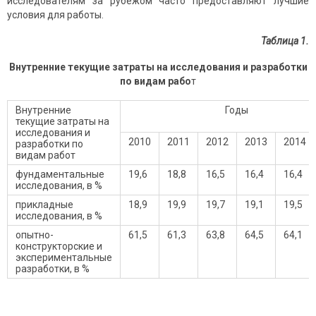
исследователям за рубежом часто предоставляют лучшие
условия для работы.
Таблица 1.
Внутренние текущие затраты на исследования и разработки
по видам рабо
т
Внутренние
Годы
текущие затраты на
исследования и
2010
2011
2012
2013
2014
разработки по
видам работ
фундаментальные
19,6
18,8
16,5
16,4
16,4
исследования, в %
прикладные
18,9
19,9
19,7
19,1
19,5
исследования, в %
опытно-
61,5
61,3
63,8
64,5
64,1
конструкторские и
экспериментальные
разработки, в %