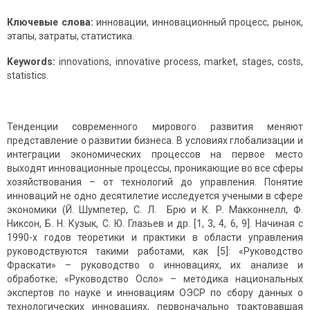
Ключевые слова:
инновации, инновационный процесс, рынок,
этапы, затраты, статистика.
Keywords:
innovations, innovative process, market, stages, costs,
statistics.
Тенденции современного мирового развития меняют
представление о развитии бизнеса. В условиях глобализации и
интеграции экономических процессов на первое место
выходят инновационные процессы, проникающие во все сферы
хозяйствования – от технологий до управления. Понятие
инноваций не одно десятилетие исследуется учеными в сфере
экономики (Й. Шумпетер, С. Л. Брю и К. Р. Макконнелл, Ф.
Никсон, Б. Н. Кузык, С. Ю. Глазьев и др. [1, 3, 4, 6, 9]. Начиная с
1990-х годов теоретики и практики в области управления
руководствуются такими работами, как [5]: «Руководство
Фраскати» – руководство о инновациях, их анализе и
обработке; «Руководство Осло» – методика национальных
экспертов по науке и инновациям ОЭСР по сбору данных о
технологических инновациях, первоначально трактовавшая