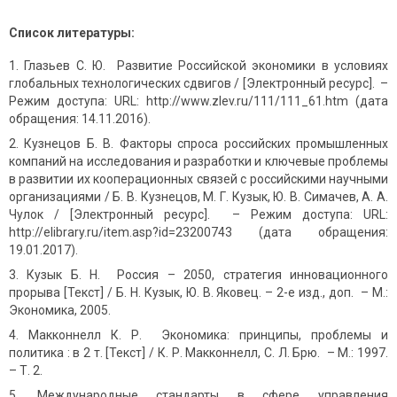
Список литературы:
Глазьев С. Ю. Развитие Российской экономики в условиях
глобальных технологических сдвигов / [Электронный ресурс]. –
Режим доступа: URL: http://www.zlev.ru/111/111_61.htm (дата
обращения: 14.11.2016).
Кузнецов Б. В. Факторы спроса российских промышленных
компаний на исследования и разработки и ключевые проблемы
в развитии их кооперационных связей с российскими научными
организациями / Б. В. Кузнецов, М. Г. Кузык, Ю. В. Симачев, А. А.
Чулок / [Электронный ресурс]. – Режим доступа: URL:
http://elibrary.ru/item.asp?id=23200743 (дата обращения:
19.01.2017).
Кузык Б. Н. Россия – 2050, стратегия инновационного
прорыва [Текст] / Б. Н. Кузык, Ю. В. Яковец. – 2-е изд., доп. – М.:
Экономика, 2005.
Макконнелл К. Р. Экономика: принципы, проблемы и
политика : в 2 т. [Текст] / К. Р. Макконнелл, С. Л. Брю. – М.: 1997.
– Т. 2.
Международные стандарты в сфере управления