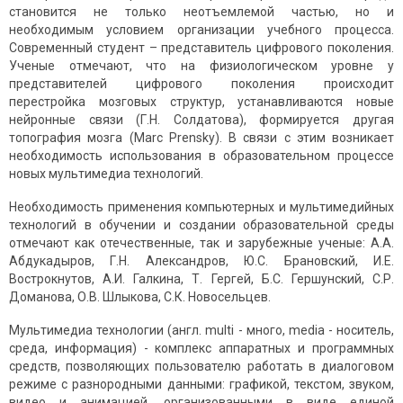
становится не только неотъемлемой частью, но и
необходимым условием организации учебного процесса.
Современный студент – представитель цифрового поколения.
Ученые отмечают, что на физиологическом уровне у
представителей цифрового поколения происходит
перестройка мозговых структур, устанавливаются новые
нейронные связи (Г.Н. Солдатова), формируется другая
топография мозга (Marc Prensky). В связи с этим возникает
необходимость использования в образовательном процессе
новых мультимедиа технологий.
Необходимость применения компьютерных и мультимедийных
технологий в обучении и создании образовательной среды
отмечают как отечественные, так и зарубежные ученые: А.А.
Абдукадыров, Г.Н. Александров, Ю.С. Брановский, И.Е.
Вострокнутов, А.И. Галкина, Т. Гергей, Б.С. Гершунский, С.Р.
Доманова, О.В. Шлыкова, С.К. Новосельцев.
Мультимедиа технологии (англ. multi - много, media - носитель,
среда, информация) - комплекс аппаратных и программных
средств, позволяющих пользователю работать в диалоговом
режиме с разнородными данными: графикой, текстом, звуком,
видео и анимацией, организованными в виде единой