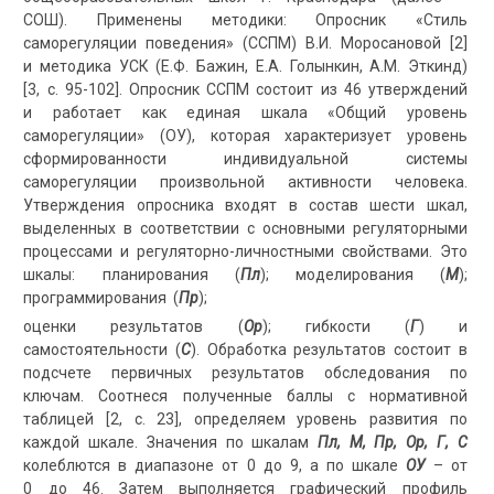
СОШ). Применены методики: Опросник «Стиль
саморегуляции поведения» (ССПМ) В.И. Моросановой [2]
и методика УСК (Е.Ф. Бажин, Е.А. Голынкин, А.М. Эткинд)
[3, с. 95-102]. Опросник ССПМ состоит из 46 утверждений
и работает как единая шкала «Общий уровень
саморегуляции» (ОУ), которая характеризует уровень
сформированности индивидуальной системы
саморегуляции произвольной активности человека.
Утверждения опросника входят в состав шести шкал,
выделенных в соответствии с основными регуляторными
процессами и регуляторно-личностными свойствами. Это
шкалы: планирования (
Пл
); моделирования (
М
);
программирования (
Пр
);
оценки результатов (
Ор
); гибкости (
Г
) и
самостоятельности (
С
). Обработка результатов состоит в
подсчете первичных результатов обследования по
ключам. Соотнеся полученные баллы с нормативной
таблицей [2, с. 23], определяем уровень развития по
каждой шкале. Значения по шкалам
Пл, М, Пр, Ор, Г, С
колеблются в диапазоне от 0 до 9, а по шкале
ОУ
– от
0 до 46. Затем выполняется графический профиль