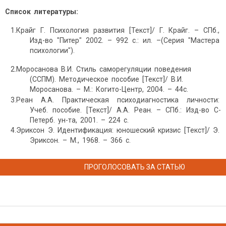
Список литературы:
1.Крайг Г. Психология развития [Текст]/ Г. Крайг. – СПб.,
Изд-во "Питер" 2002. – 992 с.: ил. –(Серия "Мастера
психологии").
2.Моросанова В.И. Стиль саморегуляции поведения
(ССПМ). Методическое пособие [Текст]/ В.И.
Моросанова. – М.: Когито-Центр, 2004. – 44с.
3.Реан А.А. Практическая психодиагностика личности:
Учеб. пособие. [Текст]/ А.А. Реан. – СПб.: Изд-во С-
Петерб. ун-та, 2001. – 224 с.
4.Эриксон Э. Идентификация: юношеский кризис [Текст]/ Э.
Эриксон. – М., 1968. – 366 с.
ПРОГОЛОСОВАТЬ ЗА СТАТЬЮ