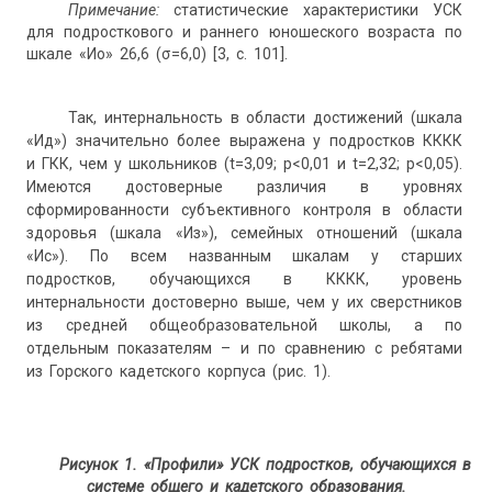
Примечание:
статистические характеристики УСК
для подросткового и раннего юношеского возраста по
шкале «Ио» 26,6 (σ=6,0) [3, с. 101].
Так, интернальность в области достижений (шкала
«Ид») значительно более выражена у подростков КККК
и ГКК, чем у школьников (t=3,09; р<0,01 и t=2,32; р<0,05).
Имеются достоверные различия в уровнях
сформированности субъективного контроля в области
здоровья (шкала «Из»), семейных отношений (шкала
«Ис»). По всем названным шкалам у старших
подростков, обучающихся в КККК, уровень
интернальности достоверно выше, чем у их сверстников
из средней общеобразовательной школы, а по
отдельным показателям – и по сравнению с ребятами
из Горского кадетского корпуса (рис. 1).
Рисунок 1. «Профили» УСК подростков, обучающихся в
системе общего и кадетского образования.