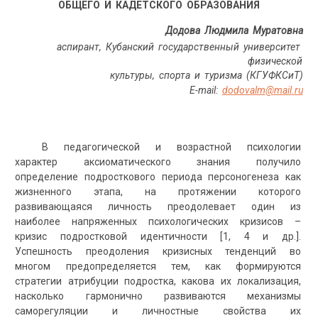
ОБЩЕГО И КАДЕТСКОГО ОБРАЗОВАНИЯ
Додова Людмила Муратовна
аспирант, Кубанский государственный университет
физической
культуры, спорта и туризма (КГУФКСиТ)
E
-
mail
:
dodovalm
@
mail
.
ru
В педагогической и возрастной психологии
характер аксиоматического знания получило
определение подросткового периода персоногенеза как
жизненного этапа, на протяжении которого
развивающаяся личность преодолевает один из
наиболее напряженных психологических кризисов –
кризис подростковой идентичности [1, 4 и др.].
Успешность преодоления кризисных тенденций во
многом предопределяется тем, как формируются
стратегии атрибуции подростка, какова их локализация,
насколько гармонично развиваются механизмы
саморегуляции и личностные свойства их