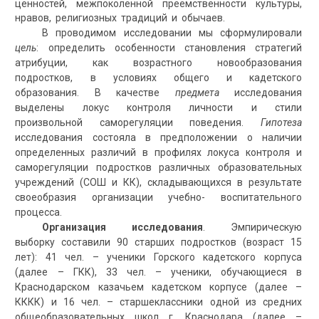
ценностей, межпоколенной преемственности культуры,
нравов, религиозных традиций и обычаев.
В проводимом исследовании мы сформулировали
цель
: определить особенности становления стратегий
атрибуции, как возрастного новообразования
подростков, в условиях общего и кадетского
образования. В качестве
предмета
исследования
выделены локус контроля личности и стили
произвольной саморегуляции поведения.
Гипотеза
исследования состояла в предположении о наличии
определенных различий в профилях локуса контроля и
саморегуляции подростков различных образовательных
учреждений (СОШ и КК), складывающихся в результате
своеобразия организации учебно- воспитательного
процесса.
Организация исследования
. Эмпирическую
выборку составили 90 старших подростков (возраст 15
лет): 41 чел. – ученики Горского кадетского корпуса
(далее – ГКК), 33 чел. – ученики, обучающиеся в
Краснодарском казачьем кадетском корпусе (далее –
КККК) и 16 чел. – старшеклассники одной из средних
общеобразовательных школ г. Краснодара (далее –