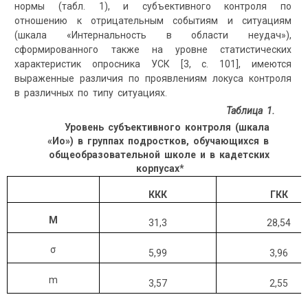
нормы (табл. 1), и субъективного контроля по
отношению к отрицательным событиям и ситуациям
(шкала «Интернальность в области неудач»),
сформированного также на уровне статистических
характеристик опросника УСК [3, с. 101], имеются
выраженные различия по проявлениям локуса контроля
в различных по типу ситуациях.
Таблица 1.
Уровень субъективного контроля (шкала
«Ио») в группах подростков, обучающихся в
общеобразовательной школе и в кадетских
корпусах*
ККК
ГКК
M
31,3
28,54
σ
5,99
3,96
m
3,57
2,55