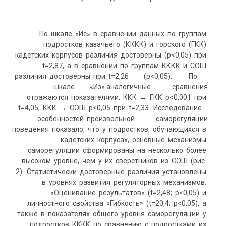
По шкале «Ис» в сравнении данных по группам
подростков казачьего (КККК) и горского (ГКК)
кадетских корпусов различия достоверны (р<0,05) при
t=2,87, а в сравнении по группам КККК и СОШ
различия достоверны при t=2,26 (р<0,05). По
шкале «Из» аналогичные сравнения
отражаются показателями: ККК → ГКК р<0,001 при
t=4,05; ККК → СОШ р<0,05 при t=2,33. Исследование
особенностей произвольной саморегуляции
поведения показало, что у подростков, обучающихся в
кадетских корпусах, основные механизмы
саморегуляции сформированы на несколько более
высоком уровне, чем у их сверстников из СОШ (рис.
2). Статистически достоверные различия установлены
в уровнях развития регуляторных механизмов:
«Оценивание результатов» (t=2,48; р<0,05) и
личностного свойства «Гибкость» (t=20,4; р<0,05), а
также в показателях общего уровня саморегуляции у
подростков КККК по сравнению с подростками из