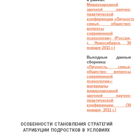
Международной
заочной научно-
практической
конференции
«Личность
семья, общество:
вопросы
современной
психологии»
(Россия,
г. Новосибирск, 30
января 2011 г.)
Выходные данные
сборника:
«Личность, семья,
общество: вопросы
современной
психологии»:
материалы
международной
заочной научно-
практической
конференции. (30
января 2011 г.)
ОСОБЕННОСТИ СТАНОВЛЕНИЯ СТРАТЕГИЙ
АТРИБУЦИИ ПОДРОСТКОВ В УСЛОВИЯХ