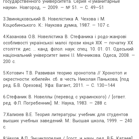
государственного университета. Серия «Гуманитарные
науки». Новгород, — 2009. — № 51. — С. 49—51
3.Звиняцковський В. Новелістика А. Чехова і М.
Коцюбинського. К.: Наукова думка, 1987. — 107 с.
4.Казанова О.В. Новелістика В. Стефаника і родо-жанрові
особливості української малої прози кінця XIX — початку XX
століття: дис. … канд. філол. наук: спец. 10. 01. 01. Одеський
національний університет імені І.І. Мечникова. Одеса, 2008. —
200 с.
5.Котович Т.В. Развивая теорию хронотопа // Хронотоп и
окрестности: юбилейн. сб. в честь Николая Панькова; [под
ред. Б.В. Орехова]. Уфа: Вагант, 2011. — С. 130—144
6.Стефаник В. Новеллы (перевод с украинского) / [ответ.
ред. Ф.П. Погребенник]. М.: Наука, 1983. — 288 с.
7.Хализев В.Е. Теория литературы: учебник для студентов
высших учебных заведений. М.: Высшая школа, 1999. — 240
с.
8.Чехов А.П. Энциклопедия / [сост. и науч. ред. В.Б. Катаев].