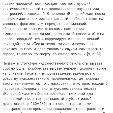
поэзии народной песни создает соответствующий
элегически-минорный тон повествования, внушает ряд
настроений, ассоциаций. В новелле «Вечерний час» песня
воспринимается как рефрен, который разбивает текст на
условные фрагменты — периоды воспоминаний,
обозначенные разными оттенками настроения,
эмоционального состояния персонажа. В повести «Степь»
поезия народной песни коррелирует с величественной
природой степи: «Песня тихая, тягучая и заунывная,
похожая на плач и едва уловимая слухом, слышалась то
справа, то слева, то сверху, то из-под земли…» [9, с. 24].
Пейзаж в структуре художественного текста отыгрывает
особую роль, приобретает выразительное психологическое
наполнение. Писатели в произведениях прибегают к
средству художественного параллелизма, где природа
выступает элементом того настроения, в котором находится
персонаж. Следовательно, в художественных текстах
«Вечерний час» и «Степь» возникает типичный для
лирической прозы так называемый «субъективный
хронотоп» [5, с. 130—136], в основе которого лежит
пространственно-временная локальность (пространство и