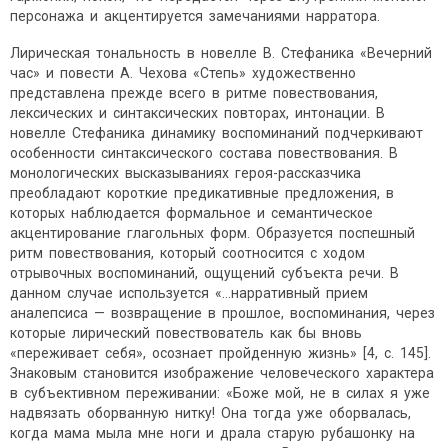
персонажа и акцентируется замечаниями нарратора.
Лирическая тональность в новелле В. Стефаника «Вечерний
час» и повести А. Чехова «Степь» художественно
представлена прежде всего в ритме повествования,
лексических и синтаксических повторах, интонации. В
новелле Стефаника динамику воспоминаний подчеркивают
особенности синтаксического состава повествования. В
монологических высказываниях героя-рассказчика
преобладают короткие предикативные предложения, в
которых наблюдается формальное и семантическое
акцентирование глагольных форм. Образуется поспешный
ритм повествования, который соотносится с ходом
отрывочных воспоминаний, ощущений субъекта речи. В
данном случае используется «...нарративный прием
аналепсиса — возвращение в прошлое, воспоминания, через
которые лирический повествователь как бы вновь
«переживает себя», осознает пройденную жизнь» [4, с. 145].
Знаковым становится изображение человеческого характера
в субъективном переживании: «Боже мой, не в силах я уже
надвязать оборванную нитку! Она тогда уже оборвалась,
когда мама мыла мне ноги и драла старую рубашонку на