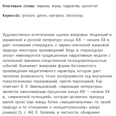
Ключевые слова:
лиризм, жанр, нарратив, хронотоп.
Keywords:
lyricism, genre, narrative, chronotop.
Художественно-эстетическая оценка жанровых тенденций в
украинской и русской литературе конца ХІХ — начала ХХ в.
дает основания утверждать о лирико-эпической жанровой
природе некоторых произведений. Ведь в «переходную
эпоху» нивелируются традиционные нарративные модели с
логической причинно-следственной последовательностью
событий. Возникает жанровая форма бессюжетного
произведения медитативного характера, которая дает
писателю возможность точно воспроизвести ход внутренних
психологических переживаний, чувств персонажей. Как
отмечает В. Я. Звиняцковский, «лиризация литературы»
является закономерным процессом конца XIX — начала ХХ
в., «лирической потенцией», которая органично присуща
малой прозе (как жанру более «эмоциональному» по своей
природе и по отношению к «концептуальному» жанру
романа) [3, с. 46]. В. Хализев, в частности, обнаружил