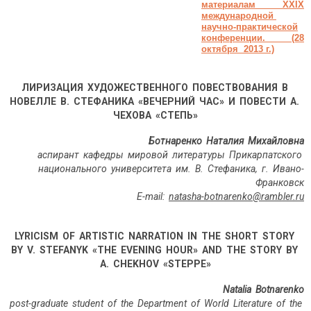
материалам XXIX
международной
научно-практической
конференции. (28
октября 2013 г.)
ЛИРИЗАЦИЯ ХУДОЖЕСТВЕННОГО ПОВЕСТВОВАНИЯ В
НОВЕЛЛЕ В. СТЕФАНИКА «ВЕЧЕРНИЙ ЧАС» И ПОВЕСТИ А.
ЧЕХОВА «СТЕПЬ»
Ботнаренко Наталия Михайловна
аспирант кафедры мировой литературы Прикарпатского
национального университета им. В. Стефаника, г. Ивано-
Франковск
E
-
mail
:
natasha
-
botnarenko
@
rambler
.
ru
LYRICISM OF ARTISTIC NARRATION IN THE SHORT STORY
BY V. STEFANYK «THE EVENING HOUR» AND THE STORY BY
A. CHEKHOV «STEPPE»
Natalia Botnarenko
post-graduate student of the Department of World Literature of the