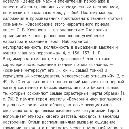
новелле «Вечерний час» и впечатлений персонажа в
повести «Степь»), навеянных определенным настроением,
логически не связанных между собой. Поэтому манера
изложения в произведениях приближена к технике «потока
сознания». «Своеобразие этого нарративного приема, —
пишет О. В. Казанова, — в новеллистике Стефаника
проявляется через трансперсональное углубление
нарратора в сознание героя. Наблюдается
неупорядоченность, коллажность в выражении мыслей и
чувств главного персонажа» [4, с. 156—157]. Н. Г.
Владимирова отмечает, что для прозы Чехова также
характерно использование техники потока сознания, —
«сознание интересует его ...», он «... самый тонкий и
скрупулезный исследователь человеческих отношений» [2, с.
49]. В «Степи» «из потока впечатлений мальчика, на первый
взгляд хаотичных и бессистемных, автор отбирает только
те, которые сохраняют самые характерные черты образа» [1,
с. 76]. В памяти героя новеллы «Вечерний час» всплывают
отдельные зрительные образы, которые ассоциативно
связываются с прошлыми жизненными ситуациями. Герой
вспоминает эпизоды своего детства, находясь в веселом
настроении. Этими воспоминаниями вызвано ощущение
гармонии, покоя, что передается через внутренний монолог