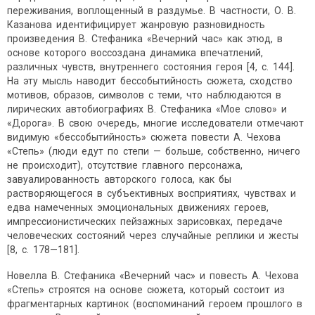
переживания, воплощенный в раздумье. В частности, О. В.
Казанова идентифицирует жанровую разновидность
произведения В. Стефаника «Вечерний час» как этюд, в
основе которого воссоздана динамика впечатлений,
различных чувств, внутреннего состояния героя [4, с. 144].
На эту мысль наводит бессобытийность сюжета, сходство
мотивов, образов, символов с теми, что наблюдаются в
лирических автобиографиях В. Стефаника «Мое слово» и
«Дорога». В свою очередь, многие исследователи отмечают
видимую «бессобытийность» сюжета повести А. Чехова
«Степь» (люди едут по степи — больше, собственно, ничего
не происходит), отсутствие главного персонажа,
завуалированность авторского голоса, как бы
растворяющегося в субъективных восприятиях, чувствах и
едва намеченных эмоциональных движениях героев,
импрессионистических пейзажных зарисовках, передаче
человеческих состояний через случайные реплики и жесты
[8, с. 178—181].
Новелла В. Стефаника «Вечерний час» и повесть А. Чехова
«Степь» строятся на основе сюжета, который состоит из
фрагментарных картинок (воспоминаний героем прошлого в