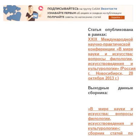
Статья опубликована
в рамках:
XXIX Международной
научно-практической
конференции «
В мире
науки и искусства:
вопросы филологии,
искусствоведения и
культурологии
»
(Россия
г. Новосибирск, 28
октября 2013 г.)
Выходные данные
сборника:
«
В мире науки и
искусства: вопросы
филологии,
искусствоведения и
культурологии
»:
сборник статей по