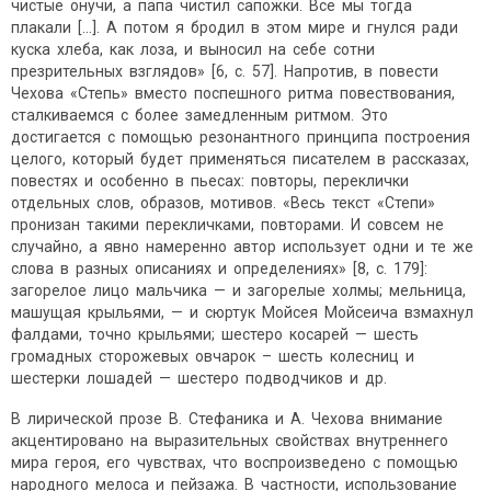
чистые онучи, а папа чистил сапожки. Все мы тогда
плакали […]. А потом я бродил в этом мире и гнулся ради
куска хлеба, как лоза, и выносил на себе сотни
презрительных взглядов» [6, с. 57]. Напротив, в повести
Чехова «Степь» вместо поспешного ритма повествования,
сталкиваемся с более замедленным ритмом. Это
достигается с помощью резонантного принципа построения
целого, который будет применяться писателем в рассказах,
повестях и особенно в пьесах: повторы, переклички
отдельных слов, образов, мотивов. «Весь текст «Степи»
пронизан такими перекличками, повторами. И совсем не
случайно, а явно намеренно автор использует одни и те же
слова в разных описаниях и определениях» [8, с. 179]:
загорелое лицо мальчика — и загорелые холмы; мельница,
машущая крыльями, — и сюртук Мойсея Мойсеича взмахнул
фалдами, точно крыльями; шестеро косарей — шесть
громадных сторожевых овчарок – шесть колесниц и
шестерки лошадей — шестеро подводчиков и др.
В лирической прозе В. Стефаника и А. Чехова внимание
акцентировано на выразительных свойствах внутреннего
мира героя, его чувствах, что воспроизведено с помощью
народного мелоса и пейзажа. В частности, использование