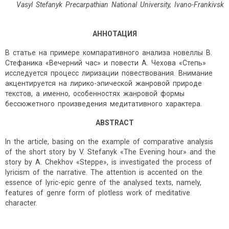
Vasyl Stefanyk
Precarpathian National University
, Ivano-Frankivsk
АННОТАЦИЯ
В статье на примере компаративного анализа новеллы В.
Стефаника «Вечерний час» и повести А. Чехова «Степь»
исследуется процесс лиризации повествования. Внимание
акцентируется на лирико-эпической жанровой природе
текстов, а именно, особенностях жанровой формы
бессюжетного произведения медитативного характера.
ABSTRACT
In the article, basing on the example of comparative analysis
of the short story by V. Stefanyk «The Evening hour» and the
story by А. Chekhov «Steppe», is investigated the process of
lyricism of the narrative. The attention is accented on the
essence of lyric-epic genre of the analysed texts, namely,
features of genre form of plotless work of meditative
character.