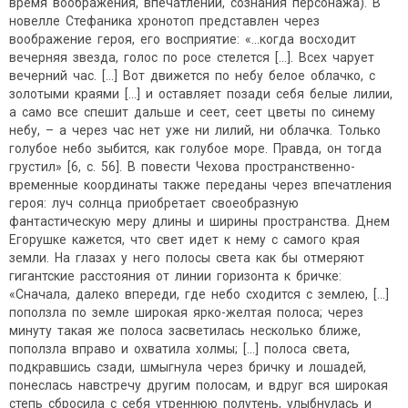
время воображения, впечатлений, сознания персонажа). В
новелле Стефаника хронотоп представлен через
воображение героя, его восприятие: «…когда восходит
вечерняя звезда, голос по росе стелется […]. Всех чарует
вечерний час. […] Вот движется по небу белое облачко, с
золотыми краями […] и оставляет позади себя белые лилии,
а само все спешит дальше и сеет, сеет цветы по синему
небу, – а через час нет уже ни лилий, ни облачка. Только
голубое небо зыбится, как голубое море. Правда, он тогда
грустил» [6, с. 56]. В повести Чехова пространственно-
временные координаты также переданы через впечатления
героя: луч солнца приобретает своеобразную
фантастическую меру длины и ширины пространства. Днем
Егорушке кажется, что свет идет к нему с самого края
земли. На глазах у него полосы света как бы отмеряют
гигантские расстояния от линии горизонта к бричке:
«Сначала, далеко впереди, где небо сходится с землею, [...]
поползла по земле широкая ярко-желтая полоса; через
минуту такая же полоса засветилась несколько ближе,
поползла вправо и охватила холмы; […] полоса света,
подкравшись сзади, шмыгнула через бричку и лошадей,
понеслась навстречу другим полосам, и вдруг вся широкая
степь сбросила с себя утреннюю полутень, улыбнулась и