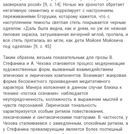
засверкала росой» [9, с. 14]. Ночью же хронотоп обретает
негативную семантику и коррелирует с настроением,
переживаниями Егорушки, которому кажется, что с
наступлением темноты светлая степь покрывается черным
одеялом: «Даль была видна, как и днем, но уж ее нежная
лиловая окраска, затушеванная вечерней мглой, пропала, и
вся степь пряталась во мгле, как дети Мойсея Мойсеича
под одеялом» [9, с. 45].
Таким образом, весьма показательным для прозы В.
Стефаника и А. Чехова становится процесс модернизации
художественных форм, вызванный взаимодействием
эпических и лирических компонентов. Возникает жанровая
форма бессюжетного произведения медитативного
характера. Манера изложения в данном случае близка к
технике «потока сознания»: наблюдается
неупорядоченность, коллажность в выражении мыслей и
чувств персонажей. Лирическая тональность
характеризуется особым ритмом повествования,
лексическими и синтаксическими повторами. В частности, у
Чехова сталкиваемся с замедленным, спокойным ритмом, а
у Стефаника превалирующим является более поспешный