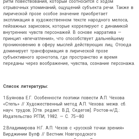
ритм повествования, который соотносится с ходом
отрывочных упоминаний, ощущений субъекта речи. Также в
лирической прозе особое значение приобретает
экспликация в художественном тексте народного мелоса,
пейзажных зарисовок, которые коррелируют с динамикой
внутренних чувств персонажей. В основе нарратива —
принцип «впечатления», что способствует дальнейшему
проникновению в сферу мыслей действующих лиц. Отсюда
доминирует трансформация в лирической прозе
субъективного хронотопа, где пространство и время
переданы через воображение, чувства, сознание персонажа.
Список литературы:
1.Буянова Е.Г. Особенности поэтики повести А.П. Чехова
«Степь» // Художественный метод А.П. Чехова: межв. сб.
науч. трудов; [Отв. редакт. В.Д. Седегов]. Ростов-н/Д.:
Издательство РГПИ, 1982. — С. 75—80
2.Владимирова Н.Г. А.П. Чехов с «русской точки зрения»
Вирджинии Вулф // Вестник Новгородского