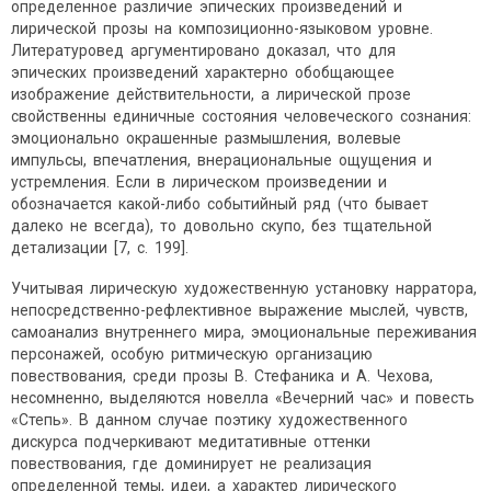
определенное различие эпических произведений и
лирической прозы на композиционно-языковом уровне.
Литературовед аргументировано доказал, что для
эпических произведений характерно обобщающее
изображение действительности, а лирической прозе
свойственны единичные состояния человеческого сознания:
эмоционально окрашенные размышления, волевые
импульсы, впечатления, внерациональные ощущения и
устремления. Если в лирическом произведении и
обозначается какой-либо событийный ряд (что бывает
далеко не всегда), то довольно скупо, без тщательной
детализации [7, с. 199].
Учитывая лирическую художественную установку нарратора,
непосредственно-рефлективное выражение мыслей, чувств,
самоанализ внутреннего мира, эмоциональные переживания
персонажей, особую ритмическую организацию
повествования, среди прозы В. Стефаника и А. Чехова,
несомненно, выделяются новелла «Вечерний час» и повесть
«Степь». В данном случае поэтику художественного
дискурса подчеркивают медитативные оттенки
повествования, где доминирует не реализация
определенной темы, идеи, а характер лирического