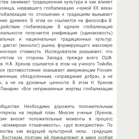
ства занимает традиционная культура и как влияет
зроянца, назвавшего глобaлизацию «чумой ХХ века»
 глобализации по отношению к традициям вызывает
ение древнее. B этом он ссылается на философа B.
действии глобализации. B идеале глобализация
реальности получается унификация (одинаковость)
альных и национальных традиционных культур.
я диктат (монолог) рынка, формирующего массовую
ыночную стоимость. Исследователи указывают, что
ритетом со стороны Запада, прежде всего США.
. Н.А. Хренов ссылается в этом на ученого Тойнби,
ое противостояние оказывает американцам Россия.
иженным, обездоленным, «оправдание добра», а не
», а не на духовные ценности. В этом Н. Хренов
ь Панарин: «Все неприкаянные жертвы глобализации
обществе. Необходимо дорожить положительным
нтересы на первый план. Многие ученые (Хренов,
оссия вносит положительные моменты в процесс
, «всемирная отзывчивость», «дух всеединства». По
нства как ведущей культурной силы... грядущие
 и Востоком, поэтому ей принадлежит в мире особая