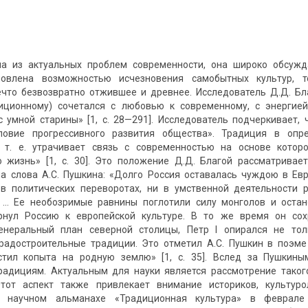
а из актуальных проблем современности, она широко обсужд
ловлена возможностью исчезновения самобытных культур, 
что безвозвратно отжившее и древнее. Исследователь Д.Д. Бл
иционному) сочетался c любовью к современному, c энергией
с умной старины» [1, c. 28—291]. Исследователь подчеркивает,
ловие прогрессивного развития общества». Традиция в оп
, т. е. утрачивает связь c современностью на основе кото
 жизнь» [1, с. 30]. Это положение Д.Д. Благой рассматривае
на слова A.C. Пушкина: «Долго Россия оставалась чуждою в Евр
 в политических переворотах, ни в умственной деятельности
 … Ее необозримые равнины поглотили силу монголов и остан
ернул Россию к европейской культуре. В то же время он со
енеральный план северной столицы, Петр I опирался не то
градостроительные традиции. Это отметил А.С. Пушкин в поэм
стил копыта на родную землю» [1, с. 35]. Вслед за Пушкин
радициям. Актуальным для науки является рассмотрение таког
Этот аспект также привлекает внимание историков, культуро
в научном альманахе «Традиционная культура» в феврале