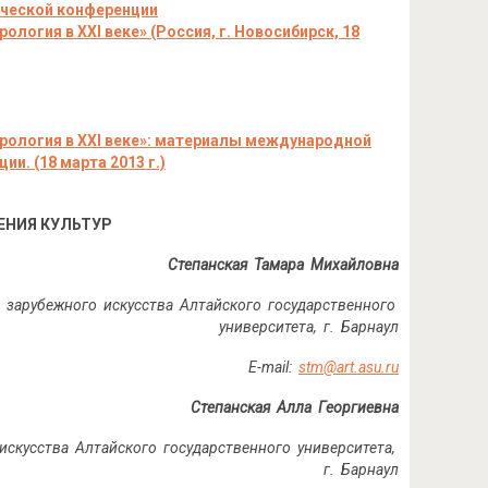
ческой конференции
рология в ХХI веке
»
(Россия, г. Новосибирск, 18
рология в ХХI веке
»: материалы международной
и. (18 марта 2013 г.)
ЕНИЯ КУЛЬТУР
Степанская Тамара Михайловна
и зарубежного искусства Алтайского государственного
университета,
г. Барнаул
E
-
mail
:
stm
@
art
.
asu
.
ru
Степанская Алла Георгиевна
искусства Алтайского государственного университета,
г. Барнаул