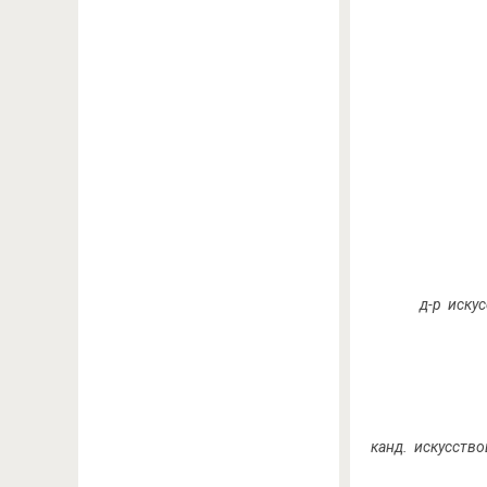
д-р иску
канд. искусств