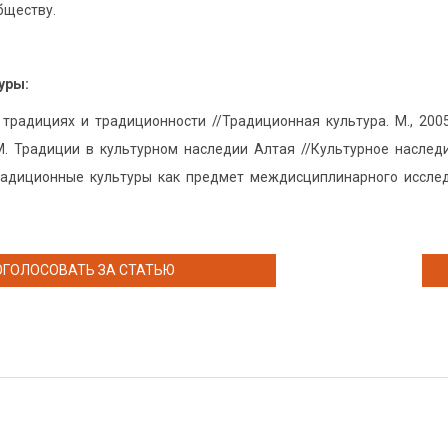
бществу.
уры:
 традициях и традиционности //Традиционная культура. М., 2005
М. Традиции в культурном наследии Алтая //Культурное наследие
радиционные культуры как предмет междисциплинарного исследо
ОГОЛОСОВАТЬ ЗА СТАТЬЮ