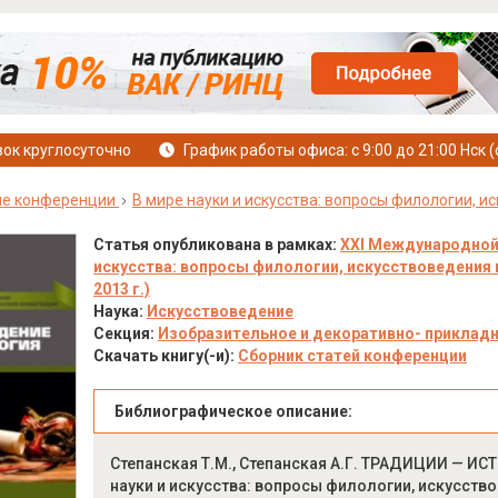
ок круглосуточно
График работы офиса: с 9:00 до 21:00 Нск (
е конференции
В мире науки и искусства: вопросы филологии, и
Статья опубликована в рамках:
XXI Международной 
искусства: вопросы филологии, искусствоведения и
2013 г.)
Наука:
Искусствоведение
Секция:
Изобразительное и декоративно- прикладн
Скачать книгу(-и):
Сборник статей конференции
Библиографическое описание:
Степанская Т.М., Степанская А.Г. ТРАДИЦИИ — 
науки и искусства: вопросы филологии, искусствов