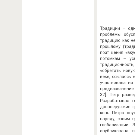
Традиции — одн
проблемы обус
традицию как не
прошлому (трад
поэт ценил «вку
потомкам — ус
традиционность
«обретать новую
веке, ссылаясь 
участвовала ни
предназначение
32]. Петр разв
Разрабатывая г
древнерусские 
конь Петра опу
народу, своим т
глобализации. 
опубликована 