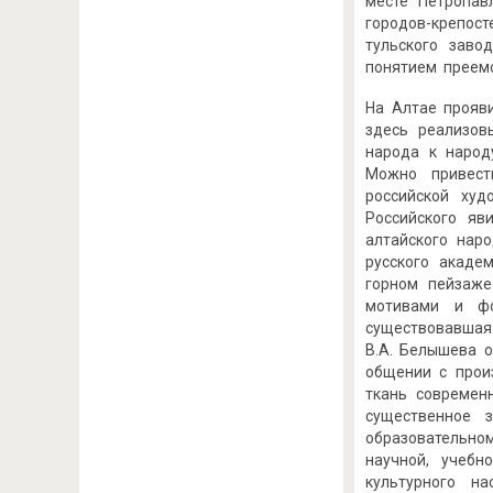
месте Петропав
городов-крепос
тульского заво
понятием преемс
На Алтае прояви
здесь реализов
народа к народ
Можно привест
российской худ
Российского яв
алтайского нар
русского акаде
горном пейзаже
мотивами и фо
существовавшая
В.А. Белышева 
общении с прои
ткань современ
существенное 
образовательно
научной, учебн
культурного н