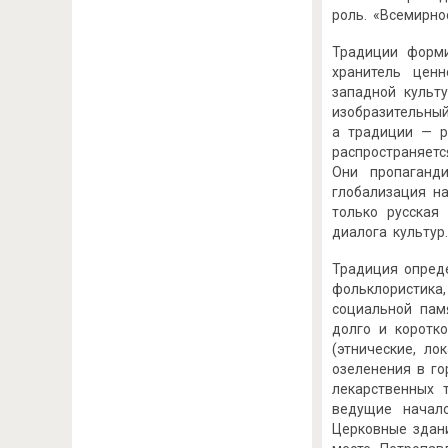
роль. «Всемирно
Традиции форми
хранитель цен
западной культ
изобразительный
а традиции — ра
распространяет
Они пропаганд
глобализация н
только русская
диалога культур.
Традиция опреде
фольклористика,
социальной пам
долго и коротк
(этнические, л
озеленения в го
лекарственных 
ведущие начало
Церковные здан