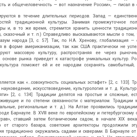
сть и общечеловечность — вот назначение России», — писал в 
руются в течение длительных периодов. Запад — единствен
ностей традиционной культуры. Занимая промежуточное по
уры и, в то же время, стремится хранить ценности традицион
, сказочный и т. п.) Справедливо высказываются мысли о том,
зум народа [3, с. 57]. Так, по Н.А. Хренову, глобализация —
ся в форме американизации, так как США практически не успе
ируют массовую культуру, распространяя ее через рыноч
а основе рынка приведет к катастрофе уникальных культур. Р
 культура поможет ей и ее народам сохранять самобытный,
ляется как «...совокупность социальных эстафет» [2, с. 133]. 
 науковедение, искусствоведение, культурология и т. д. Куль
яти» [2, с. 134]. Традиции делятся на простые и сложные, е
оживущие и по степени связанности с материалом. Традиции 
окальные, региональные и т. д.). На Алтае проявились тради
роде Барнауле. В XVIII веке по европейскому и петербургском
трав», ставший затем ботаническим садом, в начале XIX век
 от старого базара; советские архитекторы продолжили э
ия традиционно окружались садами и скверами. В Барнауле от