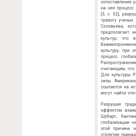
сопоставления р
на нее процесс
[3, с. 52], ра
тревогу ученых.
Соловьева, ко
предполагает и
культур, что 
Взаимопроникно
культуру; при 
процесс глоба
Распространению
считающим, что
Для культуры Р
силы. Американ
ссылается на и
могут найти отеч
Разрушая трад
эффектом взаим
Шубарт, Ханти
глобализации на
этой причине н
столетия принад