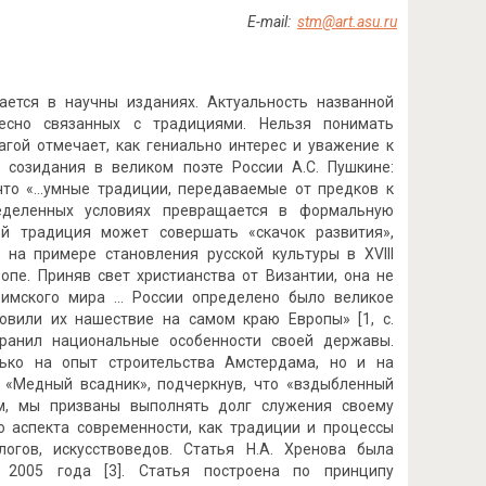
E
-
mail
:
stm
@
art
.
asu
.
ru
ается в научны изданиях. Актуальность названной
тесно связанных c традициями. Нельзя понимать
агой отмечает, как гениально интерес и уважение к
 созидания в великом поэте России A.C. Пушкине:
 что «...умные традиции, передаваемые от предков к
ределенных условиях превращается в формальную
рой традиция может совершать «скачок развития»,
т на примере становления русской культуры в XVIII
опе. Приняв свет христианства от Византии, она не
 римского мира … России определено было великое
овили их нашествие на самом краю Европы» [1, с.
хранил национальные особенности своей державы.
лько на опыт строительства Амстердама, но и на
е «Медный всадник», подчеркнув, что «вздыбленный
ым, мы призваны выполнять долг служения своему
о аспекта современности, как традиции и процессы
логов, искусствоведов. Статья Н.A. Хренова была
 2005 года [3]. Статья построена по принципу