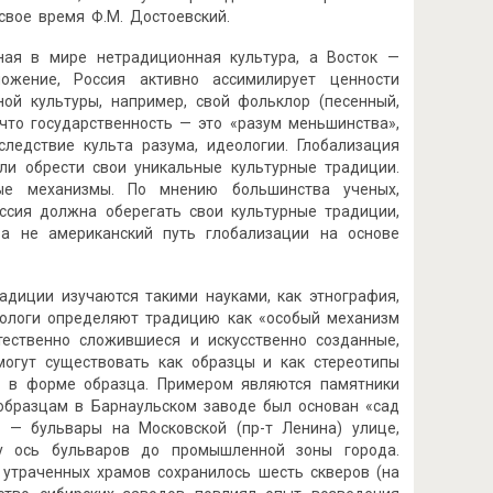
свое время Ф.М. Достоевский.
ная в мире нетрадиционная культура, а Восток —
ложение, Россия активно ассимилирует ценности
ной культуры, например, свой фольклор (песенный,
 что государственность — это «разум меньшинства»,
 следствие культа разума, идеологии. Глобализация
ли обрести свои уникальные культурные традиции.
ные механизмы. По мнению большинства ученых,
оссия должна оберегать свои культурные традиции,
 а не американский путь глобализации на основе
Традиции изучаются такими науками, как этнография,
турологи определяют традицию как «особый механизм
стественно сложившиеся и искусственно созданные,
могут существовать как образцы и как стереотипы
ции в форме образца. Примером являются памятники
у образцам в Барнаульском заводе был основан «сад
а — бульвары на Московской (пр-т Ленина) улице,
ту ось бульваров до промышленной зоны города.
 утраченных храмов сохранилось шесть скверов (на