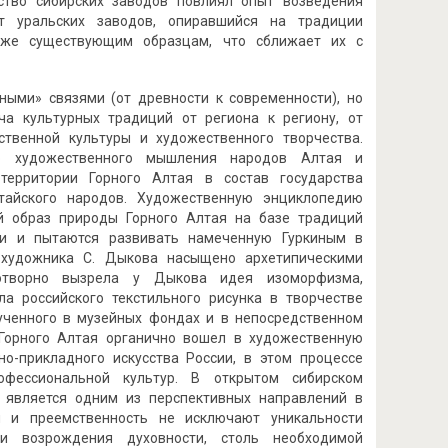
ьство сибирских заводов повлиял опыт возведения
ыт уральских заводов, опиравшийся на традиции
 уже существующим образцам, что сближает их с
ными» связями (от древности к современности), но
ча культурных традиций от региона к региону, от
ственной культуры и художественного творчества.
го художественного мышления народов Алтая и
территории Горного Алтая в состав государства
лтайского народов. Художественную энциклопедию
ый образ природы Горного Алтая на базе традиций
ли и пытаются развивать намеченную Гуркиным в
о художника С. Дыкова насыщено архетипическими
отворно вызрела у Дыкова идея изоморфизма,
а российского текстильного рисунка в творчестве
зученного в музейных фондах и в непосредственном
 Горного Алтая органично вошел в художественную
но-прикладного искусства России, в этом процессе
фессиональной культур. В открытом сибирском
я является одним из перспективных направлений в
ия и преемственность не исключают уникальности
ми возрождения духовности, столь необходимой