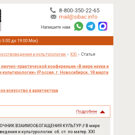
8-800-350-22-65
mail@sibac.info
Напишите нам:
с 5:00 до 19:00 Мск)
скусствоведения и культурологии
XXI
Статья
научно-практической конференции «В мире науки и
 культурологии» (Россия, г. Новосибирск, 18 марта
ое искусство и архитектура
Подробнее
ИСТОЧНИК ВЗАИМООБОГАЩЕНИЯ КУЛЬТУР // В мире
едения и культурологии: сб. ст. по матер. XXI