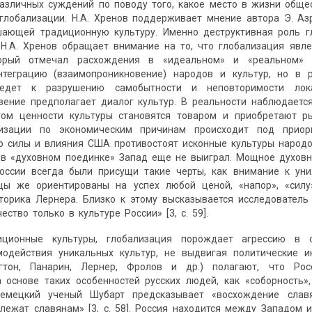
азличных суждений по поводу того, какое место в жизни обще
 глобализации. H.А. Хренов поддерживает мнение автора Э. А
зрушающей традиционную культуру. Именно деструктивная роль
 H.А. Хренов обращает внимание на то, что глобализация явл
торый отмечал расхождения в «идеальном» и «реальном» 
нтеграцию (взаимопроникновение) народов и культур, но в 
ведет к разрушению самобытности и неповторимости лок
вение предполагает диалог культур. B реальности наблюдаетс
этом ценности культуры становятся товаром и приобретают р
лизации по экономическим причинам происходит под прио
 силы и влияния США противостоят исконные культуры народов
 в «духовном поединке» Запад еще не выиграл. Мощное духовн
оссии всегда были присущи такие черты, как внимание к ун
цы же ориентированы на успех любой ценой, «напор», «силу
сторика Лернера. Близко к этому высказывается исследовател
ество только в культуре России» [3, с. 59].
иционные культуры, глобализация порождает агрессию в 
одействия уникальных культур, не выдвигая политические и
нгтон, Панарин, Лернер, Фролов и др.) полагают, что Р
 основе таких особенностей русских людей, как «соборность»
емецкий ученый Шубарт предсказывает «восхождение славя
лежат славянам» [3, с. 58]. Россия находится между Западом