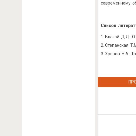
современному о
Список литерат
Благой Д.Д. О
Степанская Т.
Хренов Н.А. Т
ПР