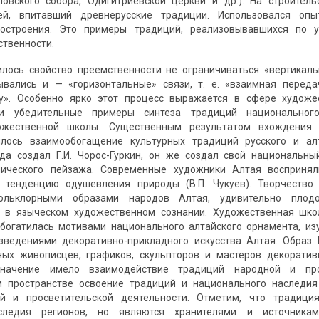
ловского собора, Одигитриевской церкви и др.). На строител
тей, впитавший древнерусские традиции. Использовался оп
достроения. Это примеры традиций, реализовывавшихся по
твенности.
лось свойство преемственности не ограничиваться «вертикаль
ывались и — «горизонтальные» связи, т. е. «взаимная переда
у». Особенно ярко этот процесс выражается в сфере художе
и убедительные примеры синтеза традиций национально
ожественной школы. Существенным результатом вхождения 
илось взаимообогащение культурных традиций русского и а
ода создал Г.И. Чорос-Гуркин, он же создал свой национальн
мического пейзажа. Современные художники Алтая восприня
 тенденцию одушевления природы (В.П. Чукуев). Творчеств
льклорными образами народов Алтая, удивительно плод
 в языческом художественном сознании. Художественная школ
обогатилась мотивами национального алтайского орнамента, и
зведениями декоративно-прикладного искусства Алтая. Образ
ных живописцев, графиков, скульпторов и мастеров декоратив
значение имело взаимодействие традиций народной и про
м пространстве освоение традиций и национального наследи
ой и просветительской деятельности. Отметим, что традиц
аследия регионов, но являются хранителями и источника