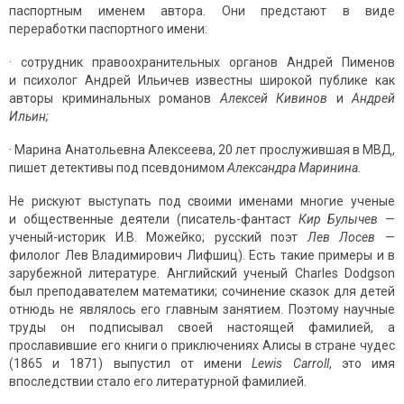
паспортным именем автора. Они предстают в виде
переработки паспорт­ного имени:
· сотрудник правоохранительных органов Андрей Пименов
и психолог Анд­рей Ильичев известны широкой публике как
авторы криминальных романов
Алексей Кивинов
и
Андрей
Ильин;
· Марина Анатольевна Алексеева, 20 лет прослужившая в МВД,
пишет де­тективы под псевдонимом
Александра Маринина.
Не рискуют выступать под своими именами многие ученые
и общественные деятели (писатель-фантаст
Кир Булычев —
ученый-историк И.В. Можейко; рус­ский поэт
Лев Лосев —
филолог Лев Владимирович Лифшиц). Есть такие примеры и в
зарубежной литературе. Английский ученый Charles Dodgson
был преподавателем математики; сочинение сказок для детей
отнюдь не являлось его главным занятием. Поэтому научные
труды он подписывал своей настоящей фамилией, а
прославившие его книги о приключениях Алисы в стране чудес
(1865 и 1871) выпустил от имени
Lewis
Carroll
, это имя
впоследствии стало его литературной фамилией.