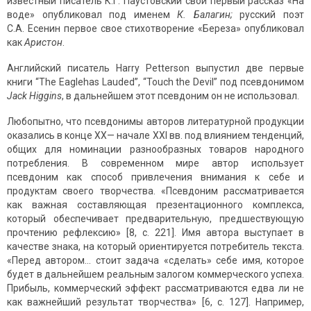
известный писатель К.Г. Паустовский свой первый рассказ «На
воде» опубликовал под именем
К. Балагин;
русский поэт
С.А. Есенин первое свое стихотворение «Береза» опубликовал
как
Аристон
.
Английский писатель Harry Petterson выпустил две первые
книги “The Eaglehas Lauded”, “Touch the Devil” под псевдонимом
Jack
Higgins
, в дальнейшем этот псевдоним он не использовал.
Любопытно, что псевдонимы авторов литературной продукции
оказались в конце XX— начале XXI вв. под влиянием тенденций,
общих для номинации разнообразных товаров народного
потребления. В современном мире автор ис­пользует
псевдоним как способ привлечения внимания к себе и
продуктам сво­его творчества. «Псевдоним рассматривается
как важная составляющая презен­тационного комплекса,
который обеспечивает предварительную, предшест­вующую
прочтению рефлексию» [8, с. 221]. Имя автора выступает в
качестве знака, на который ориентируется потребитель текста.
«Перед автором... стоит задача «сделать» себе имя, которое
будет в дальнейшем реальным залогом коммерче­ского успеха.
Прибыль, коммерческий эффект рассматриваются едва ли не
как важнейший результат творчества» [6, с. 127]. Например,