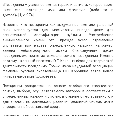
«Псевдоним — условное имя автора или артиста, которое заме­
няет его настоящее имя или фамилию (либо то и
другое)» [1, с. 974].
Известно, что псевдоним как выдуманное имя или условный
знак используется для маскировки, иногда даже для
сознательной мистификации пуб­лики. Употребление
вымышленного имени это, прежде всего, стремление
спрятаться или надеть определенную «маску», например,
замена неблагозвуч­ного имени благозвучным ярким
псевдонимом, принятие символического псевдони­ма. Именно
поэтому школьный писатель Ю.Г. Кокош выбрал для творческой
деятельности псевдоним
Томин
, из-за неудачной ассоциации
фамилии русская писательница С.П. Коровина взяла новое
литературное имя
Прокофьева.
Псевдоним рождается на основе свободного творческого
поиска, выбора, осуществляемого автором в соответствии с
определенным жанром и стилем, в отличие от естественного и
длительного исторического развития реальной оно­мастики в
определенной социальной среде.