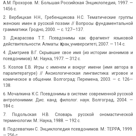
А.М. Прохоров. М.: Большая Российская Энциклопедия, 1997. —
1456 с.
Вербицкая Н.Н., Гребенщикова Н.С. Тематические группы
женских имен в русской поэзии // Вопросы фундаментальной
грамматики. Гродно, 2000. — с. 127—137.
Джарасова Т.Т. Псевдонимы как фрагмент языковой
действительности. Алматы: Қазақ университеті, 2007. — 114 с.
Дмитриев В.Г. Скрывшие свое имя (из истории анонимов и
псевдонимов). М.: Наука, 1977. — 312 с.
Козлов Е.В. Игры с именем и вокруг имени (имя автора в
паралитературе) // Аксиологическая лингвистика: игровое и
комическое в общении. Волгоград: Перемена, 2003. — с. 126—
138.
Мочалкина К.С. Псевдонимы в системе современной русской
антропонимии: Дис. канд. филолог. наук. Волгоград, 2004. —
184 с.
Подольская Н.В. Словарь русской ономастической
терминоло­гии. М.: Наука, 1988. — 192 с.
Подсеваткин С. Энциклопедия псевдонимов. М.: ТЕРРА, 1999.
— 256 с.