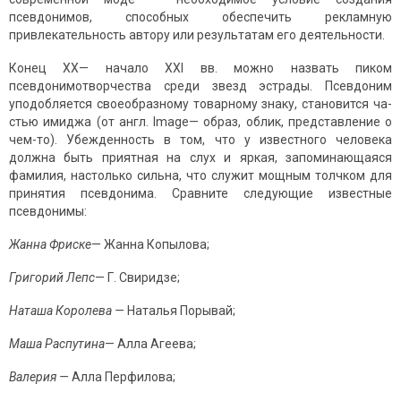
псевдонимов, способных обес­печить рекламную
привлекательность автору или результатам его деятельности.
Конец XX— начало ХХI вв. можно назвать пиком
псевдонимотворчества среди звезд эстра­ды. Псевдоним
уподобляется своеобразному товарному знаку, становится ча­
стью имиджа (от англ. Image— образ, облик, представление о
чем-то). Убежденность в том, что у известного человека
должна быть приятная на слух и яркая, запоминающаяся
фамилия, настолько сильна, что служит мощным толчком для
принятия псевдонима. Сравните следующие известные
псевдонимы:
Жанна Ф
риске
— Жанна Копылова;
Григорий Лепс
— Г. Свиридзе;
Наташа Королева —
Наталья Порывай;
Маша Распутина
— Алла Агеева;
Валерия —
Алла Перфилова;