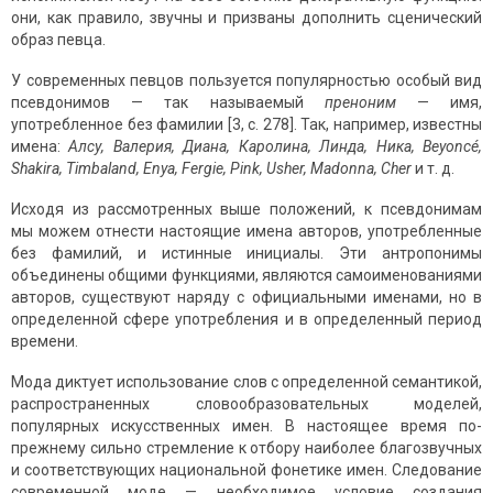
они, как правило, звучны и призваны дополнить сценический
образ певца.
У современных певцов пользуется популярностью особый вид
псевдони­мов — так называемый
преноним
— имя,
употребленное без фамилии [3, с. 278]. Так, например, известны
имена:
Алсу, Валерия, Диана, Каролина, Линда, Ника,
Beyonc
é,
Shakira
,
Timbaland
,
Enya
,
Fergie
,
Pink
,
Usher
,
Madonna
,
Cher
и т. д.
Исходя из рассмотренных выше положений, к псевдонимам
мы можем отне­сти настоящие имена авторов, употребленные
без фамилий, и истинные ини­циалы. Эти антропонимы
объединены общими функциями, являются самоиме­нованиями
авторов, существуют наряду с официальными именами, но в
опре­деленной сфере употребления и в определенный период
времени.
Мода диктует использование слов с определенной семантикой,
распростра­ненных словообразовательных моделей,
популярных искусственных имен. В настоящее время по-
прежнему сильно стремление к отбору наиболее благо­звучных
и соответствующих национальной фонетике имен. Следование
совре­менной моде — необходимое условие создания