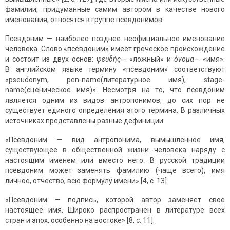
фамилии, придуманные самим автором в качестве нового
именования, относятся к группе псевдонимов.
Псевдоним — наиболее позднее неофициальное именование
человека. Слово «псев­доним» имеет греческое происхождение
и состоит из двух основ:
ψευδής
— «ложный» и
όνομα
— «имя».
В английском языке термину «псевдоним» соответствуют
«pseudonym, pen-name(литературное имя), stage-
name(сценическое имя)». Несмотря на то, что псевдоним
является одним из видов антропонимов, до сих пор не
существует единого определения этого термина. В различных
источниках представлены разные дефиниции:
«Псевдоним — вид антропонима, вымышленное имя,
существующее в обще­ственной жизни человека наряду с
настоящим именем или вместо него. В рус­ской традиции
псевдоним может заменять фамилию (чаще всего), имя
личное, отчество, всю формулу имени» [4, с. 13].
«Псевдоним — подпись, которой автор заменяет свое
настоящее имя. Широко распространен в литературе всех
стран и эпох, особенно на востоке» [8, с. 11].