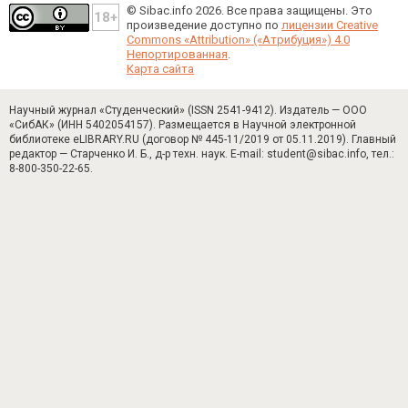
© Sibac.info 2026. Все права защищены.
Это
произведение доступно по
лицензии Creative
Commons «Attribution» («Атрибуция») 4.0
Непортированная
.
Карта сайта
Научный журнал «Студенческий» (ISSN 2541-9412). Издатель — ООО
«СибАК» (ИНН 5402054157). Размещается в Научной электронной
библиотеке eLIBRARY.RU (договор № 445-11/2019 от 05.11.2019). Главный
редактор — Старченко И. Б., д-р техн. наук. E-mail: student@sibac.info, тел.:
8-800-350-22-65.