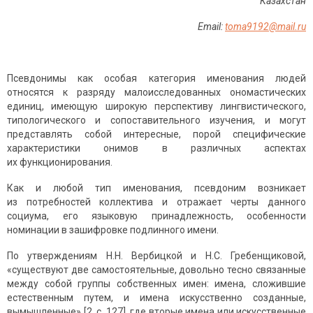
Казахстан
Email:
toma9192@mail.ru
Псевдонимы как особая категория именования людей
относятся к разряду малоисследованных ономастических
единиц, имеющую широкую перспективу лингвистического,
типологического и сопоста­вительного изучения, и могут
представлять собой интересные, порой специфические
характеристики онимов в различных аспектах
их функционирования.
Как и любой тип именования, псевдоним возникает
из потребностей коллектива и отражает черты данного
социума, его языковую принадлежность, особенности
номинации в зашифровке подлинного имени.
По утверждениям Н.Н. Вербицкой и Н.С. Гребенщиковой,
«существуют две самостоятельные, довольно тесно связанные
между собой группы собственных имен: имена, сложившие
естественным путем, и имена искусственно созданные,
вымышленные» [2, с. 127], где вторые имена или искусственные