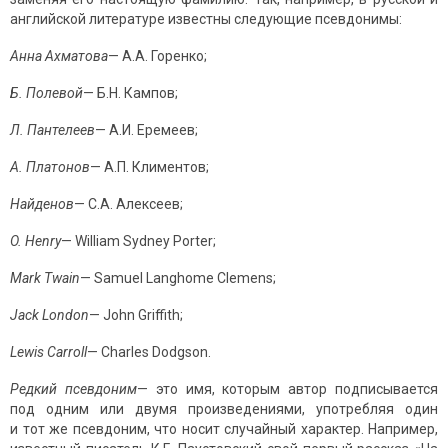
английской литературе известны следующие псевдонимы:
Анна Ахматова
— А.А. Горенко;
Б. Полевой
— Б.Н. Кампов;
Л. Пантелеев
— А.И. Еремеев;
А. Платонов
— А.П. Климентов;
Найденов
— С.А. Алексеев;
O. Henry
— William Sydney Porter;
Mark Twain
— Samuel Langhome Clemens;
Jack
London
— John Griffith;
Lewis
Carroll
— Charles Dodgson.
Редкий псевдоним
— это имя, которым автор подписывается
под одним или двумя произведениями, употребляя один
и тот же псевдоним, что носит случайный характер. Например,