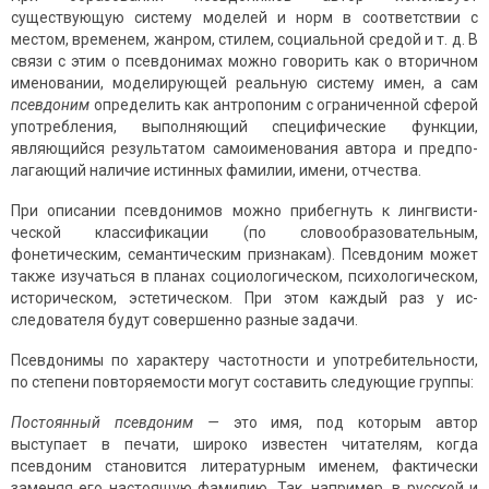
существующую систему моделей и норм в соответствии с
местом, временем, жанром, стилем, социаль­ной средой и т. д. В
связи с этим о псевдонимах можно говорить как о вторичном
именовании, моделирующей реальную систему имен, а сам
псевдоним
опре­делить как антропоним с ограниченной сферой
употребления, выполняющий специфические функции,
являющийся результатом самоименования автора и предпо­
лагающий наличие истинных фамилии, имени, отчества.
При описании псевдонимов можно прибегнуть к лингвисти­
ческой классифи­кации (по словообразовательным,
фонетическим, семантическим призна­кам). Псевдоним может
также изучаться в планах социологическом, психоло­гическом,
историческом, эстети­ческом. При этом каждый раз у ис­
следователя будут совершенно разные задачи.
Псевдонимы по характеру частотности и употребительности,
по степени повторяемости могут составить следующие группы:
Постоянный псевдоним —
это имя, под которым автор
выступает в печати, широко известен читателям, когда
псевдоним становится литературным именем, фактически
заменяя его настоящую фамилию. Так, например, в русской и