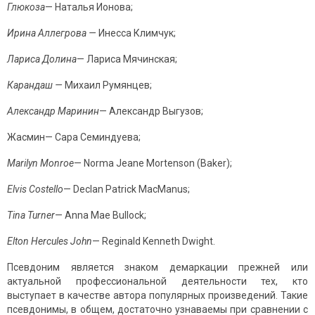
Глюкоза
— Наталья Ионова;
Ирина Аллегрова —
Инесса Климчук;
Лариса Долина
— Лариса Мячинская;
Карандаш —
Михаил Румянцев;
Александр Маринин
— Александр Выгузов;
Жасмин— Сара Семиндуева;
Marilyn Monroe
— Norma Jeane Mortensоn (Baker);
Elvis Costello
— Declan Patrick MacManus;
Tina Turner
— Anna Mae Bullock;
Elton Hercules John
— Reginald Kenneth Dwight.
Псевдоним является знаком демаркации прежней или
актуальной профес­сиональной деятельности тех, кто
выступает в качестве автора популярных произведений. Такие
псевдонимы, в общем, достаточно узнаваемы при сравне­нии с