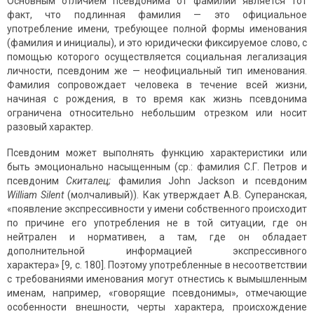
Основным отличием псевдонима от фамилии является тот
факт, что подлинная фами­лия­ — это официальное
употребление имени, требующее полной формы именования
(фамилия и инициалы), и это юридически фиксируемое слово, с
помощью которого осуществляется социальная легализация
личности, псевдоним же — неофициальный тип имено­вания.
Фамилия сопровождает человека в течение всей жизни,
начиная с рожде­ния, в то время как жизнь псевдонима
ограничена относительно небольшим отрезком или носит
разовый характер.
Псевдоним может выполнять функцию характеристики или
быть эмоционально насыщенным (ср.: фамилия С.Г. Петров и
псевдоним
Скита­лец;
фамилия John Jackson и псевдоним
William
Silent
(молчаливый)). Как утверждает А.В. Суперанская,
«появление экспрессивности у имени собственного происходит
по причине его употребления не в той ситуации, где он
нейтрален и нормативен, а там, где он обладает
дополнительной информацией экспрессивного
характера» [9, с. 180]. Поэтому употребленные в несоответствии
с требова­ниями именования могут отнестись к вымышленным
именам, например, «говорящие псевдонимы», отмечаю­щие
особенности внешности, черты характера, происхождение