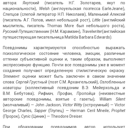
автора:
Якутский
(писатель Н.Г. Золотарев, якут по
национальности),
Welsh
(англоуельская поэтесса EarleJeane),
Слепцов
(слепой литератор Н.П. Николаев),
Маленький Алексей
(писатель А.Г. Попов, имел небольшой рост),
Little
(английский
мыслитель, писатель Thomas More был небольшого роста),
Русский Путешественник
(Н.М. Карамзин),
Travelwriter
(английская
путешествующая писательница Matilda Barbara Edwards).
Псевдонимы характеризуются способностью выражать
психологическое со­стояние человека, эмоции, различные
оттенки субъективной оценки и, таким образом, выполняют
экспрессивную
функцию. Почти все псевдонимы уже в момент
создания получают определенную стилистическую окраску.
Элемент оценки может быть заключен в самом значении
слова:
Сергей Грустный
(поэт С.М. Архангельский),
Озлобленные
новаторы
(коллективный псевдоним В.Э. Мейерхольда и
В.М. Бебутова);
Рифмач, Профан, Пропойца
(неизвестные
авторские псевдонимы, взятые с газеты);
William
Silent
(молчаливый) — John Jackson;
Victor
Witty
(остроумный) — Victor
George Charles,
Sapper
(Глупец) — Herman Ceril Mneile;
Prophet
(Пророк),
Cynic
(Циник) — Theodore Dreiser.
При образовании псевдонимов автор использует