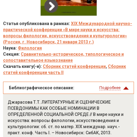
Статья опубликована в рамках:
XIX Международной научно-
практической конференции «В мире науки и искусства:
вопросы филологии, искусствоведения и культурологии»
(Россия, г. Новосибирск, 21 января 2013 г.)
Наука:
Филология
Секция:
Сравнительно-историческое, типологическое и
сопоставительное языкознание
Скачать книгу(-и):
Сборник статей конференции
,
Сборник
статей конференции часть II
Библиографическое описание:
Подробнее
Джарасова Т.Т. ЛИТЕРАТУРНЫЕ И СЦЕНИЧЕСКИЕ
ПСЕВДОНИМЫ КАК ОСОБЫЕ НОМИНАЦИИ В
ОПРЕДЕЛЕННОЙ СОЦИАЛЬНОЙ СРЕДЕ // В мире науки и
искусства: вопросы филологии, искусствоведения и
культурологии: сб. ст. по матер. XIX междунар. науч.-
практ. конф. Часть I. – Новосибирск: СибАК, 2013.