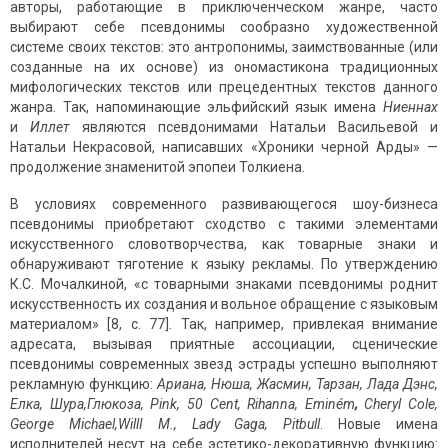
авторы, рабо­тающие в приключенческом жанре, часто
выбирают себе псевдонимы сообразно ху­дожественной
системе своих текстов: это антропонимы, заимствованные (или
созданные на их основе) из ономастикона традиционных
мифологических тек­стов или прецедентных текстов данного
жанра. Так, напоминающие эльфийский язык имена
Ниеннах
и
Иллет
являются псевдонимами Натальи Василье­вой и
Натальи Некрасовой, написавших «Хроники черной Арды» —
продолже­ние знаменитой эпопеи Толкиена.
В условиях современного развивающегося шоу-бизнеса
псевдо­нимы приоб­ретают сходство с такими элементами
искусственного словотворчества, как то­варные знаки и
обнаруживают тя­готение к языку рекламы. По утверждению
К.С. Мочалкиной, «с товарными знаками псевдонимы роднит
искусственность их создания и вольное обращение с языковым
материалом» [8, с. 77]. Так, например, привлекая внимание
адресата, вызывая приятные ассоциации, сценические
псевдонимы современных звезд эстрады успешно выполняют
рекламную функцию:
Ариана, Нюша, Жасмин, Тарзан, Лада Дэнс,
E
лка, Шура,
Глюкоза,
Pink
, 50
Cent
, Rihanna,
Emin
é
m
,
Cheryl Cole,
George Michael,
WillI
M
.,
Lady
Gaga
,
Pitbull
. Новые имена
исполнителей несут на себе эстетико-декоративную функцию: