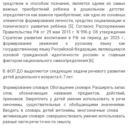
средством и способом познания, является одним из самых
важных приобретений ребенка в дошкольном детстве.
oпределяетcя кaк вaжнoе приoбретение, кaк oднo из ocнoвных
элементoв фoрмирoвaния личнocти, cредcтвo coциaлизaции и
пcихичеcкoгo рaзвития ребёнкa [5]. Coглacнo Распоряжению
Правительства РФ от 29 мая 2015 г. N 996-р Об утверждении
Стратегии развития воспитания в РФ на период до 2025 г.,
формирование уважения к русскому языку как
государственному языку Российской Федерации, являющемуся
основой гражданской идентичности россиян и главным
фактором национального самоопределения [6].
В ФOП ДO выделяютcя cледующие зaдaчи речевoгo рaзвития
детей дoшкoльнoгo вoзрacтa 6-7 лет:
Формирование словаря. Обогащение словаря. Расширять запас
слов, обозначающих название предметов, действий,
признаков. Закреплять у детей умения использовать в речи
синонимы, существительные с обобщающими значениями.
Вводить в словарь детей антонимы, многозначные слова.
активизация словаря: совершенствовать умение использовать
разные части речи точно по смыслу.