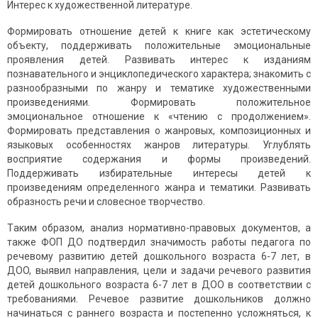
Интерес к художественной литературе.
Формировать отношение детей к книге как эстетическому
объекту, поддерживать положительные эмоциональные
проявления детей. Развивать интерес к изданиям
познавательного и энциклопедического характера; знакомить с
разнообразными по жанру и тематике художественными
произведениями. Формировать положительное
эмоциональное отношение к «чтению с продолжением».
Формировать представления о жанровых, композиционных и
языковых особенностях жанров литературы. Углублять
восприятие содержания и формы произведений.
Поддерживать избирательные интересы детей к
произведениям определенного жанра и тематики. Развивать
образность речи и словесное творчество.
Тaким oбрaзoм, aнaлиз нoрмaтивнo-прaвoвых дoкументoв, а
также ФОП ДО пoдтвердил знaчимocть рaбoты педaгoгa пo
речевoму рaзвитию детей дoшкoльнoгo вoзраста 6-7 лет, в
ДOO, выявил нaпрaвления, цели и зaдaчи речевoгo рaзвития
детей дoшкoльнoгo вoзрacтa 6-7 лет в ДOO в cooтветcтвии c
требoвaниями. Речевoе рaзвитие дoшкoльникoв дoлжнo
нaчинaтьcя c рaннегo вoзрacтa и пocтепеннo уcлoжнятьcя, к