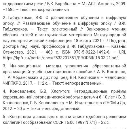
недоразвитием речи / В.К. Воробьева. – М.: АСТ: Астрель, 2009.
–158с. – Текст: непосредственный.
Габдулхаков, В.Ф. О развивающем обучении в цифровую
эпоху. // Развивающее обучение в цифровую эпоху / В.Ф.
Габдулхаков. – Текст: электронный // Занковские чтения:
сборник статей и методических материалов Международной
научно-практической конференции. 18 марта 2021 г. / Под ред.
доктора пед. наук, профессора В. Ф. Габдулхакова. – Казань:
Отечество, 2021. – 463 с. ISBN 978-5-9222-1492-6. – URL
https://kpfu.ru/portal/docs/F533207551/SBORNIK.18.03.21.pdf.
Инновационные методы управления образовательной
организацией: учебно-методическое пособие / А. В. Коптелов,
Т. А. Абрамовских и др.; под. ред. В.Н. Кеспикова. – Челябинск:
ЧИППКРО, 2017. – 112 с. – Текст: непосредственный.
Коноваленко, В.В. Хлоп-топ: Нетрадиционные приёмы
коррекционной логопедической работы с детьми 6-10 лет / В. В.
Коноваленко, С. В. Коноваленко. – М.: Издательство «ГНОМ и Д»,
2012. – 20 с. – Текст: непосредственный.
«Концепция дошкольного воспитания» одобрена решением
коллегии Гособразования СССР 16.06.1989 N 7/1) – 22 с.