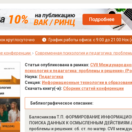
ок круглосуточно
График работы офиса: с 9:00 до 21:00 Нск (
е конференции
Современная психология и педагогика: проблем
Статья опубликована в рамках:
CVII Международно
психология и педагогика: проблемы и решения» (Росс
Наука:
Педагогика
Секция:
Информационные технологии в образован
Скачать книгу(-и):
Сборник статей конференции
Библиографическое описание:
Балясникова Т.П. ФОРМИРОВАНИЕ ИНФОРМАЦИ
ПОИСКА ДАННЫХ К ОСМЫСЛЕННЫМ ДЕЙСТВИЯМ // С
проблемы и решения: сб. ст. по матер. CVII междун