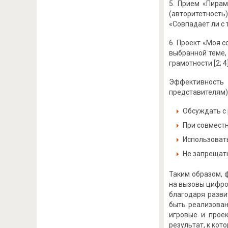
5. Прием «Пирам
(авторитетность)
«Совпадает ли с 
6. Проект «Моя 
выбранной теме,
грамотности [2; 4]
Эффективность
представителям)
Обсуждать с 
При совместн
Использовать
Не запрещать
Таким образом, 
на вызовы цифро
благодаря разви
быть реализован
игровые и прое
результат, к кот