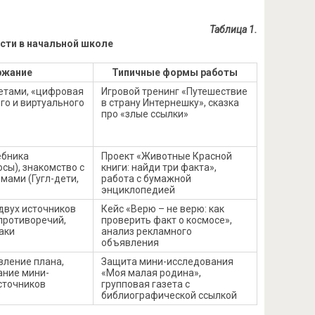
Таблица 1.
ти в начальной школе
ржание
Типичные формы работы
етами, «цифровая
Игровой тренинг «Путешествие
го и виртуального
в страну Интернешку», сказка
про «злые ссылки»
ебника
Проект «Животные Красной
осы), знакомство с
книги: найди три факта»,
мами (Гугл-дети,
работа с бумажной
энциклопедией
двух источников
Кейс «Верю – не верю: как
 противоречий,
проверить факт о космосе»,
аки
анализ рекламного
объявления
вление плана,
Защита мини-исследования
ание мини-
«Моя малая родина»,
сточников
групповая газета с
библиографической ссылкой