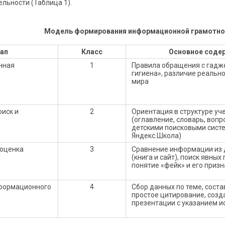
льности (Таблица 1).
Модель формирования информационной грамотнос
ап
Класс
Основное соде
нная
1
Правила обращения с гадж
гигиена», различие реально
мира
оиск и
2
Ориентация в структуре уч
(оглавление, словарь, вопр
детскими поисковыми систе
Яндекс.Школа)
 оценка
3
Сравнение информации из 
(книга и сайт), поиск явных
понятие «фейк» и его призн
нформационного
4
Сбор данных по теме, соста
простое цитирование, созд
презентации с указанием и