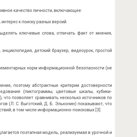
ивное качество личности, включающее:
интерес к поиску разных версий.
ыделять ключевые слова, отличать факт от мнения,
 энциклопедия, детский браузер, видеоурок, простой
элементарных норм информационной безопасности (не
ление, поэтому абстрактные критерии достоверности
редования (пиктограммы, цветовые шкалы, кубики-
), что позволяет сравнивать несколько источников по
в (Л. С. Выготский, Д. Б. Эльконин) показывают, что
твий, в том числе информационно-поисковых [3].
длагается поэтапная модель, реализуемая в урочной и