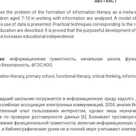
ABSTRACT
sses the problem of the formation of information literacy as a meta-s
ildren aged 7-10 in working with information are analyzed. A model of t
e use of data is presented. Practical techniques corresponding to the
ucation are described. It is proved that the purposeful development of 
d increases educational independence.
ва:
информационная грамотность, начальная школа, функц
безопасность, ФГОС НОО.
tion literacy, primary school, functional literacy, critical thinking, info
дший школьник погружается в информационную среду задолго д
ссийская ассоциация электронных коммуникаций, 2024; анализ Инс
твенный опыт пользования интернетом, однако лишь незначи
е по проверке достоверности данных [6]. Возникает противоре
вания функциональной грамотности, включая информационную с
м и библиографические уроки не в полной мере учитывают клипо