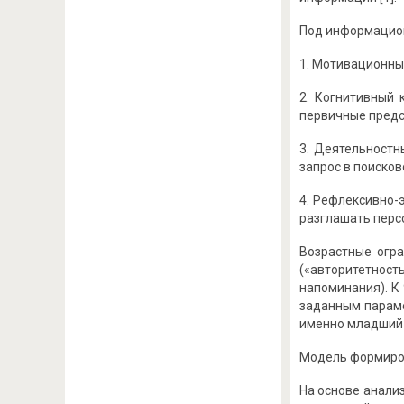
Под информацион
1. Мотивационны
2. Когнитивный
первичные предс
3. Деятельностн
запрос в поисково
4. Рефлексивно-
разглашать перс
Возрастные огра
(«авторитетнос
напоминания). К
заданным параме
именно младший 
Модель формиров
На основе анализ