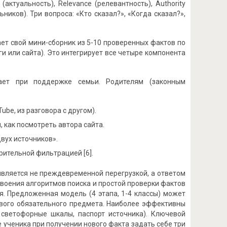
ктуальность), Relevance (релевантность), Authority
ников). Три вопроса: «Кто сказал?», «Когда сказал?»,
ает свой мини-сборник из 5-10 проверенных фактов по
и или сайта). Это интегрирует все четыре компонента
ает при поддержке семьи. Родителям (законным
ube, из разговора с другом).
, как посмотреть автора сайта.
вух источников».
рительной фильтрацией [6].
вляется не преждевременной перегрузкой, а ответом
воения алгоритмов поиска и простой проверки фактов
. Предложенная модель (4 этапа, 1-4 классы) может
ового обязательного предмета. Наиболее эффективны
 светофорные шкалы, паспорт источника). Ключевой
е ученика при получении нового факта задать себе три