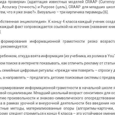
ида проверки» (адаптация известных моделей CRAAP (Currency (а
, Accuracy (точность) и Purpose (цель), CRAAP для младших школь
тем, что я уже знаю?». Визуально – три кирпичика пирамиды [6].
собственная энциклопедия». К концу 4 класса каждый ученик созд
 каждый факт сопровождается ссылкой на источник (название книг
.
 формирования информационной грамотности резко возраст
 рекомендуется:
ребенком, откуда взята информация (из учебника, из ролика в YouT
ом поиске в интернете показывать, как отличить рекламу от статьи
 семейные цифровые ритуалы: «прежде чем поверить – спроси у д
, а направлять – предлагать детские поисковые системы с предва
формирование информационной грамотности в начальной школе я
вой социализации. Младший школьный возраст сенситивен для ос
тию произвольности и знаково-символического опосредствования
а в рамках урочной и внеурочной деятельности без введения н
ктные методы, материализованные опоры (алгоритмы-карточки,
орому следует стремиться к концу 4 класса – это устойчивое умени