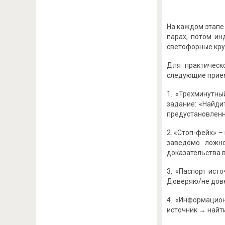
На каждом этапе
парах, потом ин
светофорные круг
Для практическ
следующие прием
1. «Трехминутны
задание: «Найдит
предустановленны
2. «Стоп-фейк» 
заведомо ложно
доказательства в
3. «Паспорт ист
Доверяю/не довер
4. «Информацио
источник → найти