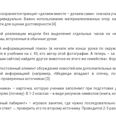
 сохраняется принцип «делаем вместе – делаем сами»: сначала уч
дивидуально. Важно использование материализованных опор: кар
и для оценки достоверности [4].
ой реализации модели без выделения отдельных часов на «
ы, встроенные в обычные уроки:
й информационный поиск» (в начале или конце урока по окруж
е в учебнике на с. 45, кто автор этой фотографии. А теперь – з
м сайтом) найдите другое животное из этого же семейства». Форм
– постоянный элемент обсуждения новостей или дополнительных ма
й информацией (например, «Медведи впадают в спячку, пот
 проверенных источниках [3].
очника» – карточка, которую ученики заполняют при подготовке д
яю (почему). В 1-2 классах – в виде рисунков-символов (книга, к
нный лабиринт» – игровое занятие, где нужно последовательн
 ответ → проверить его по второму источнику. Проводится 2-3 раза