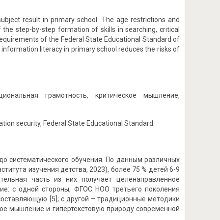
ubject result in primary school. The age restrictions and
he step-by-step formation of skills in searching, critical
 requirements of the Federal State Educational Standard of
information literacy in primary school reduces the risks of
иональная грамотность, критическое мышление,
rmation security, Federal State Educational Standard.
о систематического обучения. По данным различных
титута изучения детства, 2023), более 75 % детей 6-9
тельная часть из них получает целенаправленное
чие: с одной стороны, ФГОС НОО третьего поколения
оставляющую [5]; с другой – традиционные методики
вое мышление и гипертекстовую природу современной