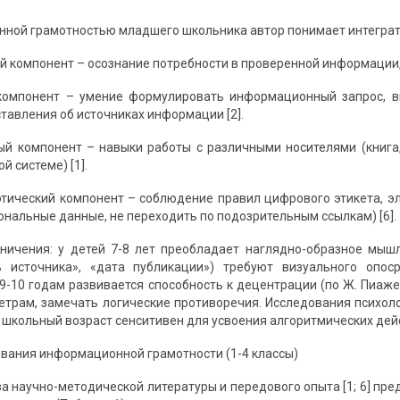
ной грамотностью младшего школьника автор понимает интеграт
й компонент – осознание потребности в проверенной информации, 
 компонент – умение формулировать информационный запрос, в
тавления об источниках информации [2].
ый компонент – навыки работы с различными носителями (книга,
й системе) [1].
этический компонент – соблюдение правил цифрового этикета, 
ональные данные, не переходить по подозрительным ссылкам) [6].
ничения: у детей 7-8 лет преобладает наглядно-образное мыш
ть источника», «дата публикации») требуют визуального опос
 9-10 годам развивается способность к децентрации (по Ж. Пиаже
трам, замечать логические противоречия. Исследования психолого
школьный возраст сенситивен для усвоения алгоритмических дейс
ания информационной грамотности (1-4 классы)
а научно-методической литературы и передового опыта [1; 6] пре