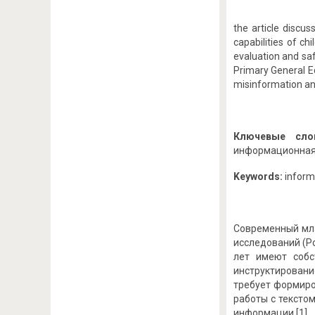
the article discu
capabilities of ch
evaluation and saf
Primary General Ed
misinformation an
Ключевые сло
информационная 
Keywords:
informa
Современный мла
исследований (Ро
лет имеют собс
инструктировани
требует формиро
работы с тексто
информации [1].