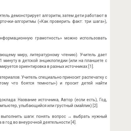
итель демонстрирует алгоритм, затем дети работают в
точки-алгоритмы («Как проверить факт: три шага»),
информационную грамотность» можно использовать
ающему миру, литературному чтению). Учитель дает
а 1 минуту в детской энциклопедии (или на планшете с
ируется ориентировка в разных источниках [1].
териалов. Учитель специально приносит распечатку с
ому что боятся темноты») и просит детей найти
оклада: Название источника, Автор (если есть), Год,
омпьютер, улыбающийся или грустный смайлик) [2].
о выполнить шаги: понять вопрос → выбрать нужный
 в год во внеурочной деятельности [4].