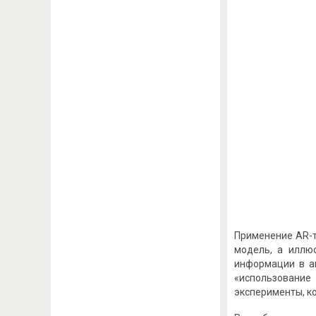
Применение AR-т
модель, а иллю
информации в ак
«использование
эксперименты, ко