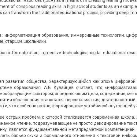
 educational resources (IDER) as a means of increasing learning motiv
ment of conscious reading skills in high school students as an exampl
es can transform the traditional educational process, providing deep 
а:
информатизация образования, иммерсивные технологии, цифр
ие, старшие школьники.
on informatization, immersive technologies, digital educational resou
ап развития общества, характеризующийся как эпоха цифровой
истеме образования. А.В. Кувайцев считает, что «информатиз
емообразующим фактором, определяющим цели, содержание, метод
вития образования становятся: персонализация, деятельностный 
ills) и, что особенно важно, формирование устойчивой внутренней 
ее острых проблем, с которой сталкивается современная школа,
знанное чтение, подразумевающее не просто декодирование текста
нку, является фундаментальной метапредметной компетенцией.
леть барьер скуки и формального отношения к текстовой инфор