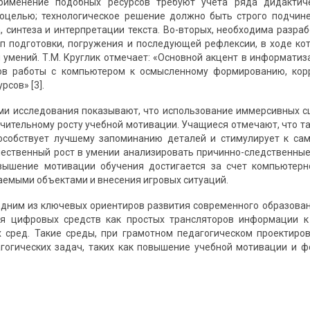
рименение подобных ресурсов требуют учета ряда дидактич
моцелью; технологическое решение должно быть строго подчин
, синтеза и интерпретации текста. Во-вторых, необходима разра
 подготовки, погружения и последующей рефлексии, в ходе ко
и умений. Т.М. Круглик отмечает: «Основной акцент в информати
ов работы с компьютером к осмысленному формированию, кор
рсов» [3].
и исследования показывают, что использование иммерсивных с
ачительному росту учебной мотивации. Учащиеся отмечают, что т
пособствует лучшему запоминанию деталей и стимулирует к са
ественный рост в умении анализировать причинно-следственные 
вышение мотивации обучения достигается за счет компьютерн
аемыми объектами и внесения игровых ситуаций.
одним из ключевых ориентиров развития современного образован
ия цифровых средств как простых трансляторов информации 
х сред. Такие среды, при грамотном педагогическом проектир
гогических задач, таких как повышение учебной мотивации и 