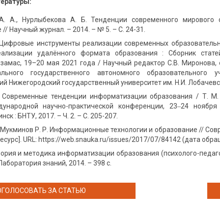
тературы:
. A., Нурлыбекова А. Б. Тенденции современного мирового 
 // Научный журнал. – 2014. – № 5. – С. 24-31.
. Цифровые инструменты реализации современных образовательных
еализации удалённого формата образования : Сборник стате
замас, 19–20 мая 2021 года / Научный редактор С.В. Миронова, о
льного государственного автономного образовательного 
й Нижегородский государственный университет им. Н.И. Лобачевског
М. Современные тенденции информатизации образования / Т. М.
ународной научно-практической конференции, 23‒24 ноября 
ск : БНТУ, 2017. – Ч. 2. – С. 205-207.
, Мукминов Р. Р. Информационные технологии и образование // Со
сурс]. URL: https://web.snauka.ru/issues/2017/07/84142 (дата обра
Теория и методика информатизации образования (психолого-педагог
аборатория знаний, 2014. – 398 с.
ОГОЛОСОВАТЬ ЗА СТАТЬЮ