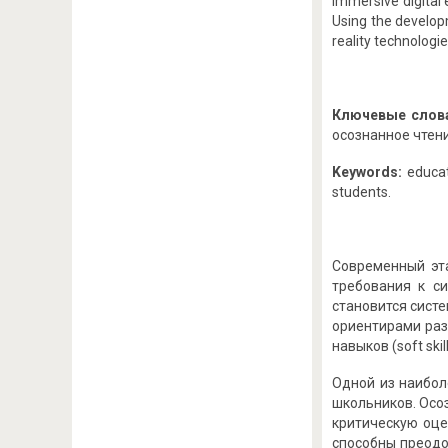
immersive digital
Using the develop
reality technologi
Ключевые слов
осознанное чтен
Keywords:
educati
students.
Современный эт
требования к с
становится сист
ориентирами раз
навыков (soft sk
Одной из наибол
школьников. Осо
критическую оце
способны преодо