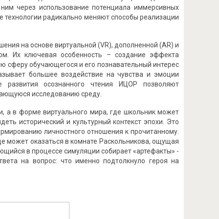
с ним через использование потенциала иммерсивных
ые технологии радикально меняют способы реализации
ния на основе виртуальной (VR), дополненной (AR) и
ом. Их ключевая особенность – создание эффекта
ую сферу обучающегося и его познавательный интерес
казывает большее воздействие на чувства и эмоции
те развития осознанного чтения ИЦОР позволяют
дающуюся исследованию среду.
и, а в форме виртуального мира, где школьник может
деть исторический и культурный контекст эпохи. Это
формированию личностного отношения к прочитанному.
еде может оказаться в комнате Раскольникова, ощущая
ающийся в процессе симуляции собирает «артефакты» -
вета на вопрос: что именно подтолкнуло героя на