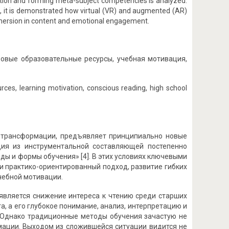
ation and forming meta-subject competencies is analyzed.
e, it is demonstrated how virtual (VR) and augmented (AR)
immersion in content and emotional engagement.
овые образовательные ресурсы, учебная мотивация,
rces, learning motivation, conscious reading, high school
 трансформации, предъявляет принципиально новые
ация из инструментальной составляющей постепенно
ы и формы обучения» [4]. В этих условиях ключевыми
и практико-ориентированный подход, развитие гибких
учебной мотивации.
 является снижение интереса к чтению среди старших
, а его глубокое понимание, анализ, интерпретацию и
 Однако традиционные методы обучения зачастую не
мации. Выходом из сложившейся ситуации видится не