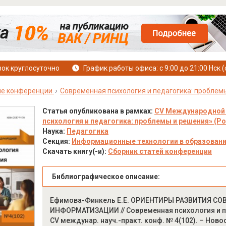
ок круглосуточно
График работы офиса: с 9:00 до 21:00 Нск (
е конференции
Современная психология и педагогика: проблем
Статья опубликована в рамках:
CV Международной 
психология и педагогика: проблемы и решения» (Росс
Наука:
Педагогика
Секция:
Информационные технологии в образован
Скачать книгу(-и):
Сборник статей конференции
Библиографическое описание:
Ефимова-Финкель Е.Е. ОРИЕНТИРЫ РАЗВИТИЯ С
ИНФОРМАТИЗАЦИИ // Современная психология и пед
CV междунар. науч.-практ. конф. № 4(102). – Новоси