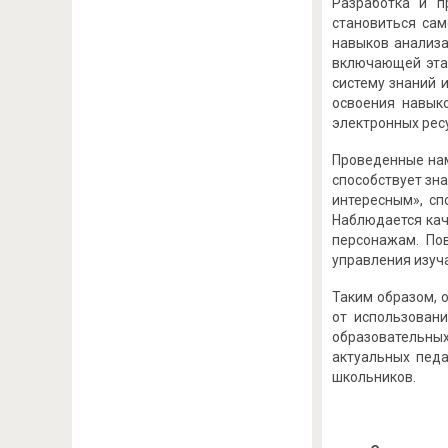
Разработка и п
становиться са
навыков анализа
включающей этап
систему знаний 
освоения навык
электронных ресу
Проведенные нам
способствует зн
интересным», с
Наблюдается кач
персонажам. По
управления изуч
Таким образом, 
от использован
образовательны
актуальных педа
школьников.