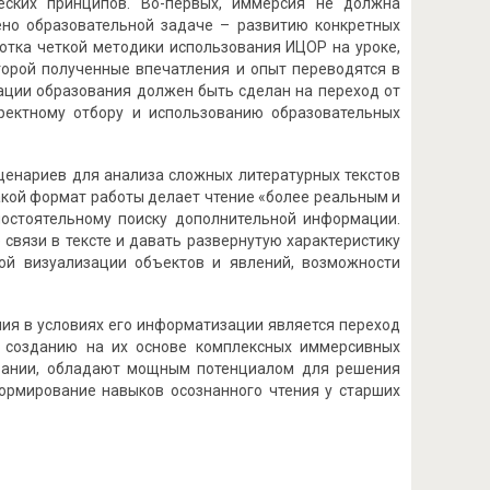
еских принципов. Во-первых, иммерсия не должна
ено образовательной задаче – развитию конкретных
ботка четкой методики использования ИЦОР на уроке,
торой полученные впечатления и опыт переводятся в
зации образования должен быть сделан на переход от
ректному отбору и использованию образовательных
ценариев для анализа сложных литературных текстов
акой формат работы делает чтение «более реальным и
мостоятельному поиску дополнительной информации.
связи в тексте и давать развернутую характеристику
ой визуализации объектов и явлений, возможности
ия в условиях его информатизации является переход
к созданию на их основе комплексных иммерсивных
овании, обладают мощным потенциалом для решения
формирование навыков осознанного чтения у старших