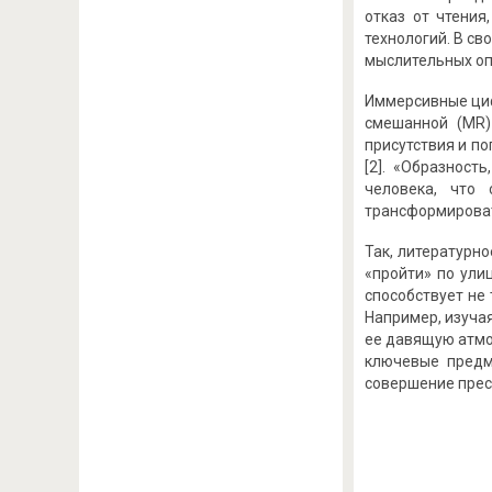
отказ от чтени
технологий. В с
мыслительных опе
Иммерсивные циф
смешанной (MR)
присутствия и п
[2]. «Образност
человека, что
трансформироват
Так, литературн
«пройти» по ули
способствует не
Например, изуча
ее давящую атмо
ключевые предм
совершение прест