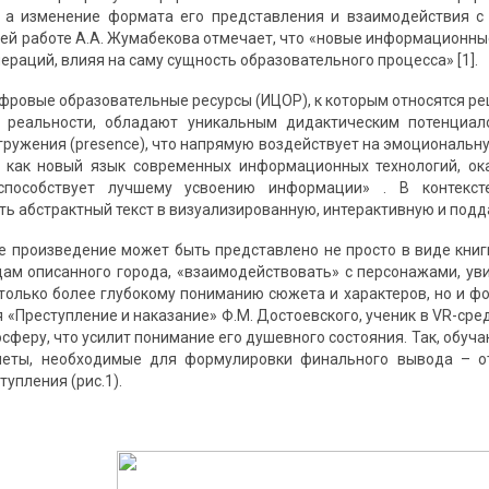
я, а изменение формата его представления и взаимодействия 
воей работе А.А. Жумабекова отмечает, что «новые информационн
раций, влияя на саму сущность образовательного процесса» [1].
ровые образовательные ресурсы (ИЦОР), к которым относятся реше
 реальности, обладают уникальным дидактическим потенциал
огружения (presence), что напрямую воздействует на эмоциональн
ь, как новый язык современных информационных технологий, о
 способствует лучшему усвоению информации» . В контекс
ь абстрактный текст в визуализированную, интерактивную и под
ое произведение может быть представлено не просто в виде книг
цам описанного города, «взаимодействовать» с персонажами, уви
 только более глубокому пониманию сюжета и характеров, но и 
я «Преступление и наказание» Ф.М. Достоевского, ученик в VR-ср
сферу, что усилит понимание его душевного состояния. Так, обуч
еты, необходимые для формулировки финального вывода – от
упления (рис.1).