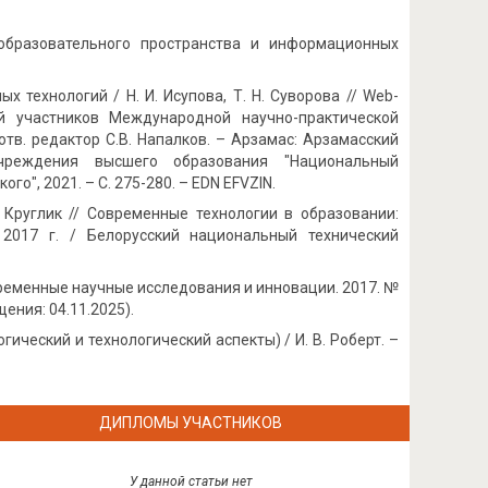
образовательного пространства и информационных
 технологий / Н. И. Исупова, Т. Н. Суворова // Web-
й участников Международной научно-практической
тв. редактор С.В. Напалков. – Арзамас: Арзамасский
учреждения высшего образования "Национальный
о", 2021. – С. 275-280. – EDN EFVZIN.
 Круглик // Современные технологии в образовании:
2017 г. / Белорусский национальный технический
временные научные исследования и инновации. 2017. №
щения: 04.11.2025).
ический и технологический аспекты) / И. В. Роберт. –
ДИПЛОМЫ УЧАСТНИКОВ
У данной статьи нет