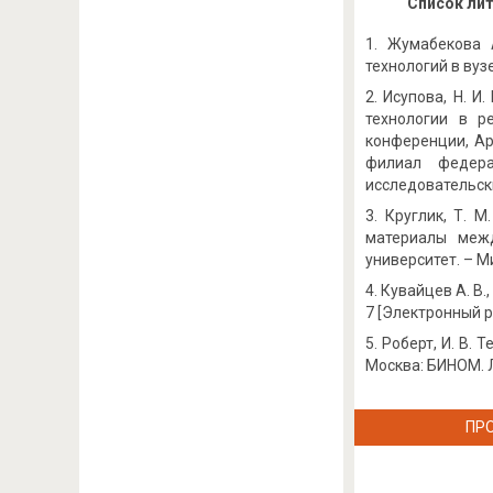
Список ли
Жумабекова А
технологий в вузе
Исупова, Н. И
технологии в р
конференции, Ар
филиал федера
исследовательски
Круглик, Т. 
материалы межд
университет. – Мин
Кувайцев А. В.
7 [Электронный ре
Роберт, И. В. 
Москва: БИНОМ. Л
ПР