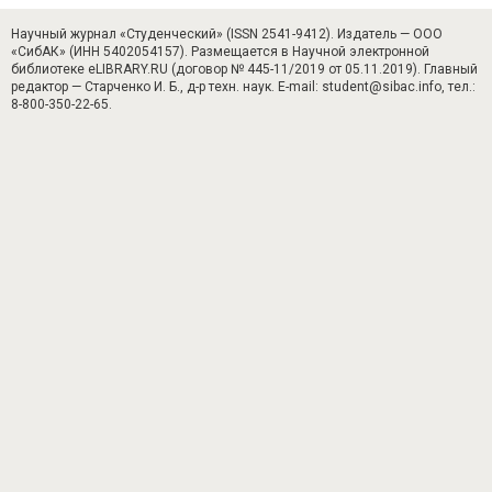
Научный журнал «Студенческий» (ISSN 2541-9412). Издатель — ООО
«СибАК» (ИНН 5402054157). Размещается в Научной электронной
библиотеке eLIBRARY.RU (договор № 445-11/2019 от 05.11.2019). Главный
редактор — Старченко И. Б., д-р техн. наук. E-mail: student@sibac.info, тел.:
8-800-350-22-65.