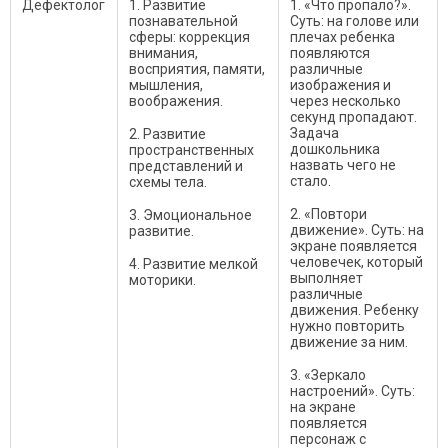
Дефектолог
1. Развитие
1. «Что пропало?».
познавательной
Суть: на голове или
сферы: коррекция
плечах ребенка
внимания,
появляются
восприятия, памяти,
различные
мышления,
изображения и
воображения.
через несколько
секунд пропадают.
Задача
2. Развитие
дошкольника
пространственных
назвать чего не
представлений и
стало.
схемы тела.
2. «Повтори
3. Эмоциональное
движение». Суть: на
развитие.
экране появляется
человечек, который
4. Развитие мелкой
выполняет
моторики.
различные
движения. Ребенку
нужно повторить
движение за ним.
3. «Зеркало
настроений». Суть:
на экране
появляется
персонаж с