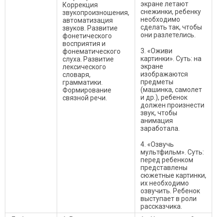
экране летают
Коррекция
снежинки, ребенку
звукопроизношения,
необходимо
автоматизация
сделать так, чтобы
звуков. Развитие
они разлетелись.
фонетического
восприятия и
3. «Оживи
фонематического
картинки». Суть: на
слуха. Развитие
экране
лексического
изображаются
словаря,
предметы
грамматики.
(машинка, самолет
Формирование
и др.), ребенок
связной речи.
должен произнести
звук, чтобы
анимация
заработала.
4. «Озвучь
мультфильм». Суть:
перед ребенком
представлены
сюжетные картинки,
их необходимо
озвучить. Ребенок
выступает в роли
рассказчика.