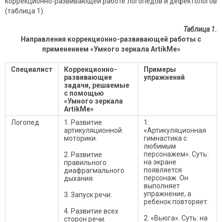
коррекционно-развивающей работе логопедов и дефектологов
(таблица 1).
Таблица 1.
Направления коррекционно-развивающей работы с
применением «Умного зеркала ArtikMe»
Специалист
Коррекционно-
Примеры
развивающие
упражнений
задачи, решаемые
с помощью
«Умного зеркала
ArtikMe»
Логопед
1. Развитие
1.
артикуляционной
«Артикуляционная
моторики.
гимнастика с
любимым
персонажем». Суть:
2. Развитие
на экране
правильного
появляется
диафрагмального
персонаж. Он
дыхания.
выполняет
упражнение, а
3. Запуск речи.
ребенок повторяет.
4. Развитие всех
2. «Вьюга». Суть: на
сторон речи.