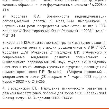
качества образования и информационных технологий», 2008. –
88 с.
Королева Ю.А. Возможности индивидуализации
логопедической работы с младшими школьниками с
нарушениями речи посредством компьютерных игр / Ю.А.
Королева // Проектирование. Опыт. Результат. – 2023. – № 4. –
С. 31-34.
Королева Ю.А. Компьютерные игры как средство развития
диалогической речи у старших дошкольников с ЗПР / Ю.А.
Королева Д.М. Муканова // Наследие В.И. Лубовского и
современные тенденции развития специального и
инклюзивного образования: сб. науч. трудов XVI Междунар.
науч.-практ. конф. молодых ученых и студентов, посвященной
памяти профессора Р.Е. Левиной «Встреча поколений …
Февральские чтения» (28 февраля – 1 марта 2023 года). –
Курск. – 2023. – С. 249-255.
Лебединский В.В. Нарушение психического развития в
детском возрасте: учеб. пособие для вузов / В.В. Лебединский.
2-е изд., испр. – М.: Академия, 2003. – 144 с.