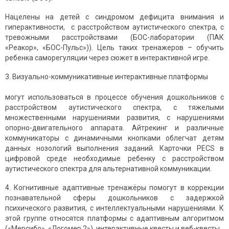
Нацелены на детей с синдромом дефицита внимания и
гиперактивности, с расстройством аутистического спектра, с
тревожными расстройствами (БОС-лаборатории (ПАК
«Реакор», «БОС-Пульс»)). Цель таких тренажеров – обучить
ребенка саморегуляции через сюжет в интерактивной игре.
3. Визуально-коммуникативные интерактивные платформы
могут использоваться в процессе обучения дошкольников с
расстройством аутистического спектра, с тяжелыми
множественными нарушениями развития, с нарушениями
опорно-двигательного аппарата. Айтрекинг и различные
коммуникаторы с динамичными кнопками облегчат детям
данных нозологий выполнения заданий. Карточки PECS в
цифровой среде необходимые ребенку с расстройством
аутистического спектра для альтернативной коммуникации.
4. Когнитивные адаптивные тренажёры помогут в коррекции
познавательной сферы дошкольников с задержкой
психического развития, с интеллектуальными нарушениями. К
этой группе относятся платформы с адаптивным алгоритмом
(«Мерсибо», «Логомер 2»), интерактивные квесты и веб-квесты.