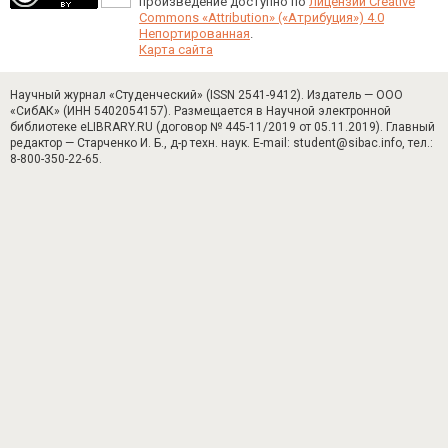
произведение доступно по
лицензии Creative
Commons «Attribution» («Атрибуция») 4.0
Непортированная
.
Карта сайта
Научный журнал «Студенческий» (ISSN 2541-9412). Издатель — ООО
«СибАК» (ИНН 5402054157). Размещается в Научной электронной
библиотеке eLIBRARY.RU (договор № 445-11/2019 от 05.11.2019). Главный
редактор — Старченко И. Б., д-р техн. наук. E-mail: student@sibac.info, тел.:
8-800-350-22-65.