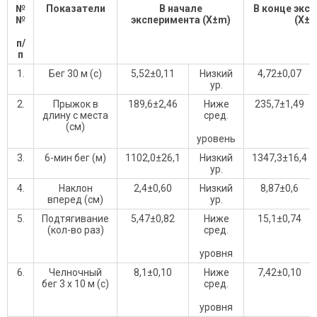
№
Показатели
В начале
В конце экс
№
эксперимента (Х
±
m)
(Х
±
m
п/
п
1.
Бег 30 м (с)
5,52±0,11
Низкий
4,72±0,07
ур.
2.
Прыжок в
189,6±2,46
Ниже
235,7±1,49
длину с места
сред.
(см)
уровень
3.
6-мин бег (м)
1102,0±26,1
Низкий
1347,3±16,4
ур.
4.
Наклон
2,4±0,60
Низкий
8,87±0,6
вперед (см)
ур.
5.
Подтягивание
5,47±0,82
Ниже
15,1±0,74
(кол-во раз)
сред.
уровня
6.
Челночный
8,1±0,10
Ниже
7,42±0,10
бег 3 х 10 м (с)
сред.
уровня