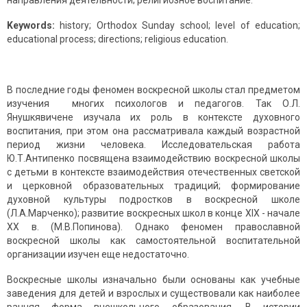
направления деятельности; религиозное воспитание.
Keywords:
history; Orthodox Sunday school; level of education;
educational process; directions; religious education.
В последние годы феномен воскресной школы стал предметом
изучения многих психологов и педагогов. Так О.Л.
Янушкявичене изучала их роль в контексте духовного
воспитания, при этом она рассматривала каждый возрастной
период жизни человека. Исследовательская работа
Ю.Т.Антипенко посвящена взаимодействию воскресной школы
с детьми в контексте взаимодействия отечественных светской
и церковной образовательных традиций; формирование
духовной культуры подростков в воскресной школе
(Л.А.Марченко); развитие воскресных школ в конце XIX - начале
ХХ в. (М.В.Попинова). Однако феномен православной
воскресной школы как самостоятельной воспитательной
организации изучен еще недостаточно.
Воскресные школы изначально были основаны как учебные
заведения для детей и взрослых и существовали как наиболее