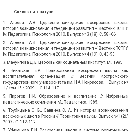
Список литературы:
Агеева. А.В. Церковно-приходские воскресные школы:
история возникновения и тенденции развития // Вестник ПСТГУ
IV: Педагогика. Психология 2010. Выпуск № 3 (18). С. 58–66.
Агеева. А.В. Церковно-приходские воскресные школы:
история возникновения и тенденции развития // Вестник ПСТГУ
IV: Педагогика. Психология 2010. Выпуск № 4 (19). С. 43-55.
Мануйлова Д.Е. Церковь как социальный институт. М., 1985.
Никитская Е.А. Православная воскресная школа как
воспитательная организация // Вестник Костромского
государственного университета им. Н.А. Некрасова. – Выпуск №
1 / том 15 / 2009. – С.114-117.
Пирогов Н.И. Образование и воспитание // Избранные
педагогические сочинения. М.: Педагогика, 1985.
Трубицына О. В., Саввина О. А. Из истории возникновения
воскресных школ в России // Территория науки.- Выпуск №1 (2)/
2007.- С. 112-117
Уфимцева Е.И. Воскресная школа в системе религиозного