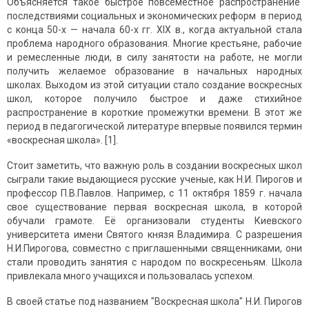
Объясняется такое быстрое повсеместное распространение
последствиями социальных и экономических реформ в период
с конца 50-х — начала 60-х гг. XIX в., когда актуальной стала
проблема народного образования. Многие крестьяне, рабочие
и ремесленные люди, в силу занятости на работе, не могли
получить желаемое образование в начальных народных
школах. Выходом из этой ситуации стало создание воскресных
школ, которое получило быстрое и даже стихийное
распространение в короткие промежутки времени. В этот же
период в педагогической литературе впервые появился термин
«воскресная школа». [1].
Стоит заметить, что важную роль в создании воскресных школ
сыграли такие выдающиеся русские ученые, как Н.И. Пирогов и
профессор П.В.Павлов. Например, с 11 октября 1859 г. начала
свое существование первая воскресная школа, в которой
обучали грамоте. Её организовали студенты Киевского
университета имени Святого князя Владимира. С разрешения
Н.И.Пирогова, совместно с приглашенными священниками, они
стали проводить занятия с народом по воскресеньям. Школа
привлекала много учащихся и пользовалась успехом.
В своей статье под названием "Воскресная школа" Н.И. Пирогов