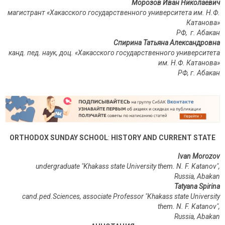
Морозов Иван Николаевич
магистрант «Хакасского государственного университета им. Н.Ф.
Катанова»
РФ, г. Абакан
Спирина Татьяна Александровна
канд. пед. наук, доц. «Хакасского государственного университета
им.
Н.Ф.
Катанова»
РФ, г. Абакан
ORTHODOX
SUNDAY
SCHOOL
:
Н
ISTORY
AND
CURRENT
STATE
Ivan
Morozov
undergraduate "Khakass state University them. N. F. Katanov",
Russia, Abakan
Tatyana Spirina
сand.ped.Sciences, associate Professor "Khakass state University
them. N. F. Katanov",
Russia, Abakan