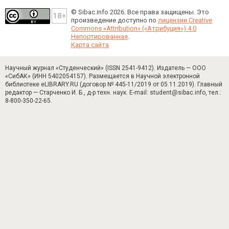
© Sibac.info 2026. Все права защищены.
Это
произведение доступно по
лицензии Creative
Commons «Attribution» («Атрибуция») 4.0
Непортированная
.
Карта сайта
Научный журнал «Студенческий» (ISSN 2541-9412). Издатель — ООО
«СибАК» (ИНН 5402054157). Размещается в Научной электронной
библиотеке eLIBRARY.RU (договор № 445-11/2019 от 05.11.2019). Главный
редактор — Старченко И. Б., д-р техн. наук. E-mail: student@sibac.info, тел.:
8-800-350-22-65.