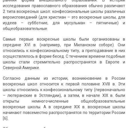
ранняя форма внешкольного образования. В истории
исследования православного образования обычно различают
2 типа воскресных школ: конфессиональные школы различных
вероисповеданий (для христиан – это воскресные школы, для
иудеев – субботние, для мусульман – пятничные) и
общеобразовательные.
Самые первые воскресные школы были организованы в
середине XVI в. (например, при Миланском соборе). Они
относились к конфессиональному типу, а преподавание в них
осуществлялось в форме бесед. С течением времени подобные
школы стали стремительно распространятся в Европе и
Северной Америке.
Согласно данным из истории, возникновение в России
воскресных школ относится к первой половине XVIII в. Эти
школы относились к конфессиональному типу (первоначально
– лютеранские в Эстляндии), а затем, в начале XIX в. были
открыты немногочисленные общеобразовательные
воскресные школы. А в середине XIX в. воскресные школы
начинают повсеместно распространятся по территории России
[6].