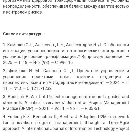
программами цифровой трансформации бизнеса в условиях
неопределенности, обеспечивая баланс между адаптивностью
и контролем рисков.
Список литературы:
Камолов С. Г., Алексеев Д. Б., Александров Н. Д. Особенности
интеграции управленческих и технологических стандартов в
условиях цифровой трансформации // Вопросы управления. —
2025. — Т. 18. — № 2 (93). — С. 99-116.
Фоменко Н. М., Сафонов Ф. Д. Проектное управление и
управление проектами: опыт, отличия, тенденции и
перспективы развития // Лидерство и менеджмент. — 2024. — Т.
11. — № 3. — С. 1215-1232.
Abdullah A. A. et al. Project management methods, guides and
standards: A critical overview // Journal of Project Management
Practice (JPMP). — 2021. — Vol. 1. – No. 1. — P. 35-51.
Eddoug F. Z., Benabbou R., Benhra J. Adapting P2M framework
for innovation program management through a Lean-Agile
approach // International Journal of Information Technology Project