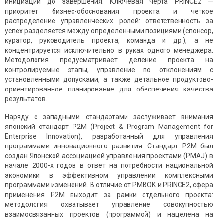
инициации до завершения. Ключевая черта PRINCE2 —
приоритет бизнес-обоснования проекта и четкое
распределение управленческих ролей: ответственность за
успех разделяется между определенными позициями (спонсор,
куратор, руководитель проекта, команда и др.), а не
концентрируется исключительно в руках одного менеджера.
Методология предусматривает деление проекта на
контролируемые этапы, управление по отклонениям с
установленными допусками, а также детальное продуктово-
ориентированное планирование для обеспечения качества
результатов.
Наряду с западными стандартами заслуживает внимания
японский стандарт P2M (Project & Program Management for
Enterprise Innovation), разработанный для управления
программами инновационного развития. Стандарт P2M был
создан Японской ассоциацией управления проектами (PMAJ) в
начале 2000-х годов в ответ на потребности национальной
экономики в эффективном управлении комплексными
программами изменений. В отличие от PMBOK и PRINCE2, сфера
применения P2M выходит за рамки отдельного проекта:
методология охватывает управление совокупностью
взаимосвязанных проектов (программой) и нацелена на