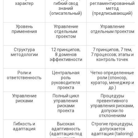
характер
гибкий свод
регламентированный
знаний
метод
(описательный)
(предписывающий)
Уровень
Управление
Управление
применения
отдельным
отдельным проектом
проектом
Структура
12 принципов,
7 принципов, 7 тем,
методологии
8 доменов
7 процессов; этапы и
эффективности
контроль точек
Роли и
Центральная
Четко определенные
ответственность
роль
роли (спонсор,
руководителя
куратор, менеджер и
проекта
др.)
Управление
Полный цикл
Процедуры
рисками
управления
превентивного
рисками
управления рисками,
проекта
допуски по
отклонениям
Гибкость и
Высокая
Строгие процедуры,
адаптация
адаптивность
допускается
(адаптация под
адаптация (tailoring)