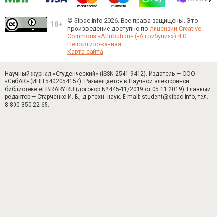
© Sibac.info 2026. Все права защищены.
Это
произведение доступно по
лицензии Creative
Commons «Attribution» («Атрибуция») 4.0
Непортированная
.
Карта сайта
Научный журнал «Студенческий» (ISSN 2541-9412). Издатель — ООО
«СибАК» (ИНН 5402054157). Размещается в Научной электронной
библиотеке eLIBRARY.RU (договор № 445-11/2019 от 05.11.2019). Главный
редактор — Старченко И. Б., д-р техн. наук. E-mail: student@sibac.info, тел.:
8-800-350-22-65.