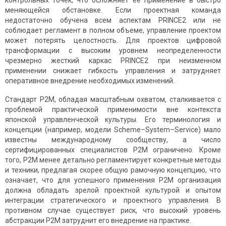
контрольных точек, что осложняет ее применение в быстро
меняющейся обстановке. Если проектная команда
недостаточно обучена всем аспектам PRINCE2 или не
соблюдает регламент в полном объеме, управление проектом
может потерять целостность. Для проектов цифровой
трансформации с высоким уровнем неопределенности
чрезмерно жесткий каркас PRINCE2 при неизменном
применении снижает гибкость управления и затрудняет
оперативное внедрение необходимых изменений.
Стандарт P2M, обладая масштабным охватом, сталкивается с
проблемой практической применимости вне контекста
японской управленческой культуры. Его терминология и
концепции (например, модели Scheme–System–Service) мало
известны международному сообществу, а число
сертифицированных специалистов P2M ограничено. Кроме
того, P2M менее детально регламентирует конкретные методы
и техники, предлагая скорее общую рамочную концепцию, что
означает, что для успешного применения P2M организация
должна обладать зрелой проектной культурой и опытом
интеграции стратегического и проектного управления. В
противном случае существует риск, что высокий уровень
абстракции P2M затруднит его внедрение на практике.