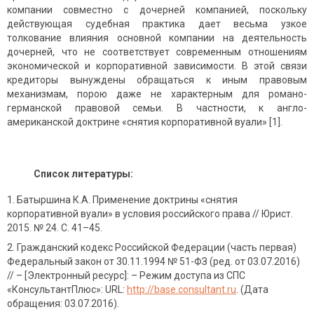
компании совместно с дочерней компанией, поскольку
действующая судебная практика дает весьма узкое
толкование влияния основной компании на деятельность
дочерней, что не соответствует современным отношениям
экономической и корпоративной зависимости. В этой связи
кредиторы вынуждены обращаться к иным правовым
механизмам, порою даже не характерным для романо-
германской правовой семьи. В частности, к англо-
американской доктрине «снятия корпоративной вуали» [1].
Список литературы:
Батыршина К.А. Применение доктрины «снятия
корпоративной вуали» в условия российского права // Юрист.
2015. № 24. С. 41–45.
Гражданский кодекс Российской Федерации (часть первая)
Федеральный закон от 30.11.1994 № 51-ФЗ (ред. от 03.07.2016)
// – [Электронный ресурс]: – Режим доступа из СПС
«КонсультантПлюс»: URL:
http://base.consultant.ru
. (Дата
обращения: 03.07.2016).