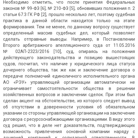
Необходимо отметить, что после принятия Федеральных
законов № 99-ФЗ [6], № 210-ФЗ [5], обновивших положения п. 2
статьи 67.3 ГК РФ [2], прошло несколько лет, поэтому судебная
практика в данной области находится только на этапе
формирования. Тем не менее, по данному вопросу существует
определенный массив судебных дел, который позволяет
сделать отправные выводы. Например, в Постановлении
Второго арбитражного апелляционного суда от 11.05.2016
№ 02АП-2323/2016 [10], суд, опираясь на положения
действующего законодательства и позицию вышестоящих
судов, посчитал, что наличие у юридического лица статуса
дочернего общества, так же как и заключение договора о
передаче полномочий единоличного исполнительного органа
АО «РЭУ» управляющей организации автоматически не
ограничивает самостоятельности общества в решении
хозяйственных вопросов и заключении сделок. При этом был
сделан акцент на обстоятельстве, из которого следует вывод
об отсутствии в доверенности условия об обязательном
указании со стороны управляющей организации на заключение
договора с ресурсоснабжающими организациями. В виду этого
суд решил, что в деле нет доказательств, подтверждающих
возможность привлечения основной компании наряду с
дочерней компанией к солидарной ответственности. В