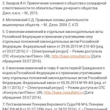
Захаров А.Н. Привлечение основного общества к солидарной
ответственности по обязательствам дочернего общества.
Дисс. к.ю.н. – М., 2015.
Могилевский С.Д. Правовые основы деятельности
акционерных обществ. – М.: Дело. 2004. С. 672.
О внесении изменений в отдельные законодательные акты
Российской Федерации и признании утратившими силу
отдельных положений законодательных актов Российской
Федерации. Федеральный закон от 29.06.2015 № 210-ФЗ (ред.
от 03.07.2016) // – [Электронный ресурс]: – Режим доступа из
СПС «КонсультантПлюс»: URL:
http://base.consultant.ru
(Дата
обращения: 03.07.2016).
О внесении изменений в главу 4 части первой Гражданского
кодекса Российской Федерации и о признании утратившими
силу отдельных положений законодательных актов Российской
Федерации. Федеральный закон от 05.05.2014 № 99-ФЗ (ред. от
28.11.2015) // – [Электронный ресурс]: – Режим доступа из СПС
«КонсультантПлюс»: URL:
http://base.consultant.ru
(Дата
обращения: 03.07.2016).
Постановление Пленума Верховного Суда РФ № 6, Пленума
ВАС РФ № 8 от 01.07.1996 (ред. от 24.03.2016). // – [Электронный