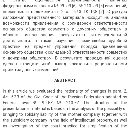
В статье оценивается рациональность принятых
Федеральными законами № 99-ФЗ [6], № 210-ФЗ [5] изменений,
внесенных в положения п. 2 ст. 67.3 ГК РФ [2]. Структура
изложения представленного материала исходит из анализа
возможности привлечения к солидарной ответственности
основного общества совместно с дочерним обществом в
области использования результатов интеллектуальной
деятельности, а также изучения сложившейся судебной
практики на предмет упрощения порядка привлечения
основного общества к солидарной ответственности совместно
с дочерним обществом. В результате проведенной оценки
сделан отрицательный вывод касательно рациональности
принятия данных изменений.
ABSTRACT
In this article we evaluated the rationality of changes in para. 2,
Art. 67.3 of the Civil Code of the Russian Federation adopted by
Federal Laws № 99-FZ, № 210-FZ. The structure of the
presentational material is based on the analysis of the possibility of
bringing to solidary liability of the mother company together with
the subsidiary company in the field of intellectual property, as well
as investigation of the court practice for simplification of the