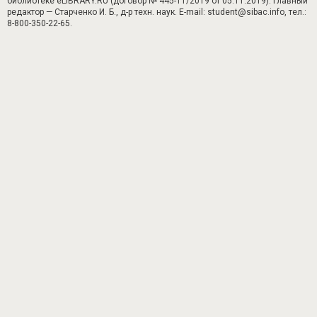
библиотеке eLIBRARY.RU (договор № 445-11/2019 от 05.11.2019). Главный
редактор — Старченко И. Б., д-р техн. наук. E-mail: student@sibac.info, тел.:
8-800-350-22-65.