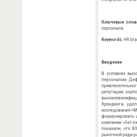
Ключевые слов
персонала.
Keywords:
HR bra
Введение
В условиях выс
персоналом. Де
привлекательног
репутации, корпо
высококвалифиц
брендинга, уде
исследования НИ
формулировать ц
компании «Get e
показали, что 8
рыночной ради р