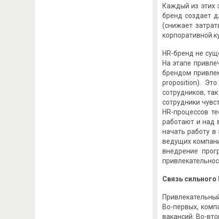
Каждый из этих 
бренд создает 
(снижает затрат
корпоративной к
HR-бренд не сущ
На этапе привле
брендом привлек
proposition). 
сотрудников, та
сотрудники чувс
HR-процессов те
работают и над 
начать работу в
ведущих компани
внедрение прогр
привлекательнос
Связь сильного
Привлекательный
Во-первых, комп
вакансий. Во-вт