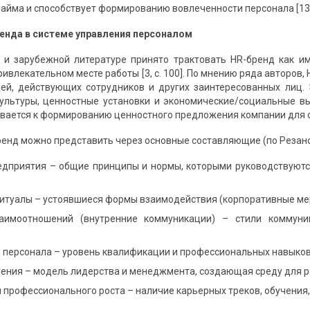
айма и способствует формированию вовлеченности персонала [13]
енда в системе управления персоналом
 и зарубежной литературе принято трактовать HR-бренд как и
ривлекательном месте работы [3, с. 100]. По мнению ряда авторов,
лей, действующих сотрудников и других заинтересованных лиц
ультуры, ценностные установки и экономические/социальные выг
вается к формированию ценностного предложения компании для 
ренд можно представить через основные составляющие (по Резанов
едприятия – общие принципы и нормы, которыми руководствуютс
ритуалы – устоявшиеся формы взаимодействия (корпоративные ме
заимоотношений (внутренние коммуникации) – стили коммун
 персонала – уровень квалификации и профессиональных навыков
ения – модель лидерства и менеджмента, создающая среду для р
профессионального роста – наличие карьерных треков, обучения,