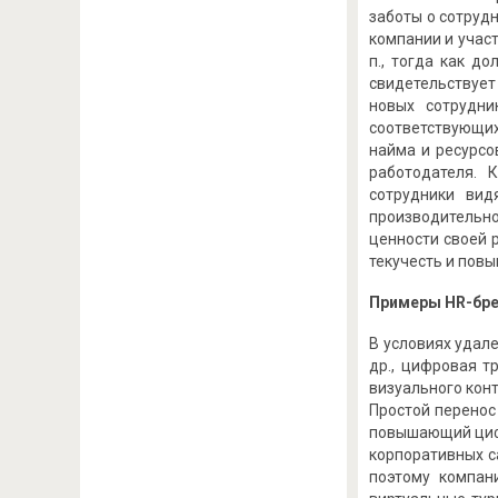
заботы о сотруд
компании и участ
п., тогда как д
свидетельствует
новых сотрудни
соответствующих
найма и ресурсо
работодателя. 
сотрудники вид
производительно
ценности своей 
текучесть и повы
Примеры HR-бре
В условиях удал
др., цифровая т
визуального конт
Простой перенос
повышающий цифр
корпоративных с
поэтому компан