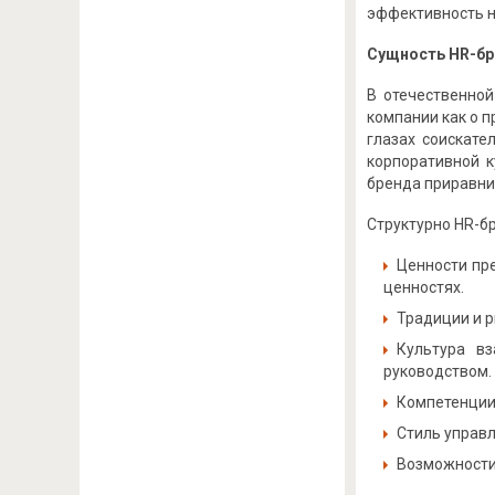
эффективность н
Сущность HR-бр
В отечественной
компании как о п
глазах соискате
корпоративной к
бренда приравни
Структурно HR-б
Ценности пр
ценностях.
Традиции и 
Культура в
руководством.
Компетенции
Стиль управл
Возможности 