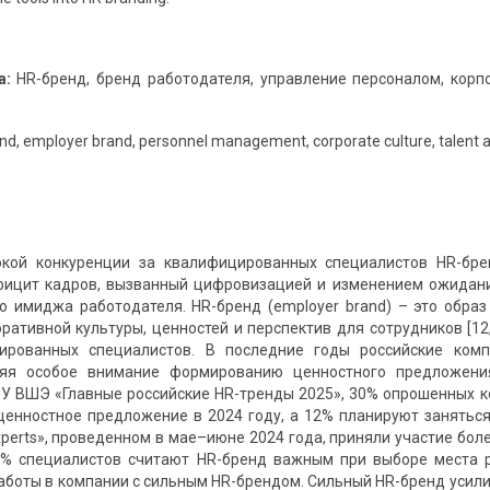
а:
HR-бренд, бренд работодателя, управление персоналом, корп
nd, employer brand, personnel management, corporate culture, talent a
окой конкуренции за квалифицированных специалистов HR-бр
фицит кадров, вызванный цифровизацией и изменением ожидани
о имиджа работодателя. HR-бренд (employer brand) – это обра
ративной культуры, ценностей и перспектив для сотрудников [12,
ированных специалистов. В последние годы российские комп
ляя особое внимание формированию ценностного предложения 
У ВШЭ «Главные российские HR-тренды 2025», 30% опрошенных к
енностное предложение в 2024 году, а 12% планируют заняться 
xperts», проведенном в мае–июне 2024 года, приняли участие бол
3% специалистов считают HR-бренд важным при выборе места р
аботы в компании с сильным HR-брендом. Сильный HR-бренд усил