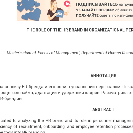
THE ROLE OF THE HR BRAND IN ORGANIZATIONAL 
Master's student, Faculty of Management, Department of Human Resour
АННОТАЦИЯ
а анализу HR-бренда и его роли в управлении персоналом. Пок
роцессов найма, адаптации и удержания кадров. Рассматриваю
HR-брендинг.
ABSTRACT
edicated to analyzing the HR brand and its role in personnel manageme
iciency of recruitment, onboarding, and employee retention processes.
ne tools into HR branding.