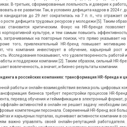
никах. В-третьих, сформированные лояльность и доверие к работ
вовать в ее развитии. Так, в условиях дефицита кадров в 2024 г. д
оля кандидатов до 29 лет сократилась на 7 п. п., что отражае
 о росте дефицита трудовых ресурсов у молодежи [5]. Таким обра
ках становится критическим. Фокус на HR-бренде позволяет
 корпоративной культуре, и тем самым повысить эффективность
в, затрачиваемых на повторные поиски, что прямо указывает 
Кроме того, привлекательный HR-бренд повышает мотивацию
ят, что компания инвестирует в обучение, карьерный рост 
сть. Исследования показывают, что удовлетворенность работой и
работы и поддержки компании [2]. Таким образом, сильный HR-бре
шает вовлеченность, а значит, и бизнес-результаты компании.
ндинга в российских компаниях: трансформация HR-бренда и 
енной работы и онлайн-взаимодействия велика роль цифровых ко
рансформация бизнеса требует перестройки процессов HR-брен
ента, перевод обучения и геймификации в электронный формат, ра
 оффлайн-активностей в онлайн не решает задачу: необходим си
овые компетенции персонала. Современный HR-бренд всё больше 
айтах и карьерных порталах, оценивают активности компании в с
иям важно управлять своей онлайн-репутацией работодателя. 