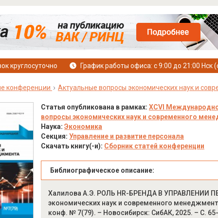
ок круглосуточно
График работы офиса: с 9:00 до 21:00 Нск (
е конференции
Актуальные вопросы экономических наук и сов
Статья опубликована в рамках:
XCVI Международно
вопросы экономических наук и современного менедж
Наука:
Экономика
Секция:
Управление и развитие персонала
Скачать книгу(-и):
Сборник статей конференции
Библиографическое описание:
Халилова А.Э. РОЛЬ HR-БРЕНДА В УПРАВЛЕНИИ П
экономических наук и современного менеджмента: 
конф. № 7(79). – Новосибирск: СибАК, 2025. – С. 65