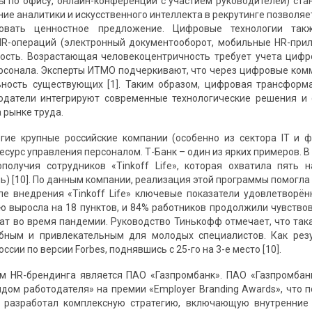
ы по офису, онлайн-конференции с участием руководителей) ста
ние аналитики и искусственного интеллекта в рекрутинге позволя
ровать ценностное предложение. Цифровые технологии та
R-операций (электронный документооборот, мобильные HR-прил
ость. Возрастающая человекоцентричность требует учета цифр
рсонала. Эксперты ИТМО подчеркивают, что через цифровые ком
ность существующих [1]. Таким образом, цифровая трансформа
одатели интегрируют современные технологические решения и 
 рынке труда.
гие крупные российские компании (особенно из сектора IT и 
есурс управления персоналом. Т-Банк – один из ярких примеров. В
получия сотрудников «Tinkoff Life», которая охватила пять 
ь) [10]. По данным компании, реализация этой программы помогла
сле внедрения «Tinkoff Life» ключевые показатели удовлетворё
ю выросла на 18 пунктов, и 84% работников продолжили чувство
т во время пандемии. Руководство Тинькофф отмечает, что так
обным и привлекательным для молодых специалистов. Как резу
ссии по версии Forbes, поднявшись с 25-го на 3-е место [10].
 HR-брендинга является ПАО «Газпромбанк». ПАО «Газпромбанк
дом работодателя» на премии «Employer Branding Awards», что 
к разработал комплексную стратегию, включающую внутренние 