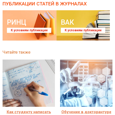
ПУБЛИКАЦИИ СТАТЕЙ
В ЖУРНАЛАХ
РИНЦ
ВАК
К условиям публикации
К условиям публикации
Читайте также
Как студенту написать
Обучение в докторантуре