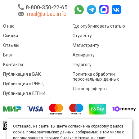
8-800-350-22-65
mail@sibac.info
О нас
Где опубликовать статью
Скидки
Студенту
Отзывы
Магистранту
Блог
Аспиранту
Контакты
Педагогу
Публикация в ВАК
Политика обработки
персональных данных
Публикация в РИНЦ
Договор оферты
Публикация в ЕГПНИ
© Sibac.info 2026. Все права защищены.
Это
Оставаясь на сайте, вы даете согласие на обработку файлов
произведение доступно по
лицензии Creative
cookie, пользовательских данных, собираемых, в том числе с
Commons «Attribution» («Атрибуция») 4.0
Непортированная
.
использованием сервиса Яндекс.Метрика, в целях