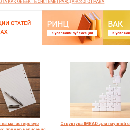
ТА КАК ОБЪЕКТ В СИСТЕМЕ ГРАЖДАНСКОГО ПРАВА
РИНЦ
ВАК
ЦИИ СТАТЕЙ
ЛАХ
К условиям публикации
К услови
 на магистерскую
Структура IMRAD для научной 
ю: пример написания