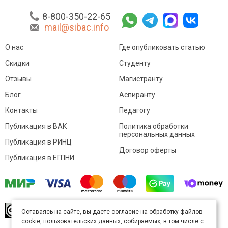
8-800-350-22-65
mail@sibac.info
О нас
Где опубликовать статью
Скидки
Студенту
Отзывы
Магистранту
Блог
Аспиранту
Контакты
Педагогу
Публикация в ВАК
Политика обработки
персональных данных
Публикация в РИНЦ
Договор оферты
Публикация в ЕГПНИ
© Sibac.info 2026. Все права защищены.
Это
Оставаясь на сайте, вы даете согласие на обработку файлов
произведение доступно по
лицензии Creative
cookie, пользовательских данных, собираемых, в том числе с
Commons «Attribution» («Атрибуция») 4.0