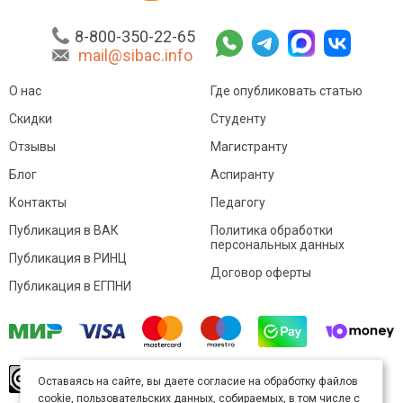
8-800-350-22-65
mail@sibac.info
О нас
Где опубликовать статью
Скидки
Студенту
Отзывы
Магистранту
Блог
Аспиранту
Контакты
Педагогу
Публикация в ВАК
Политика обработки
персональных данных
Публикация в РИНЦ
Договор оферты
Публикация в ЕГПНИ
© Sibac.info 2026. Все права защищены.
Это
Оставаясь на сайте, вы даете согласие на обработку файлов
произведение доступно по
лицензии Creative
cookie, пользовательских данных, собираемых, в том числе с
Commons «Attribution» («Атрибуция») 4.0