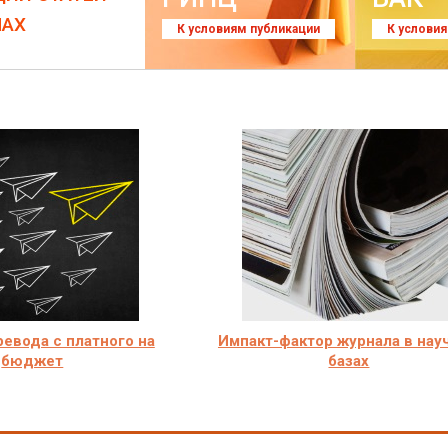
ЛАХ
К условиям публикации
К услови
евода с платного на
Импакт-фактор журнала в нау
бюджет
базах