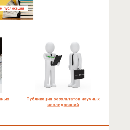
ям публикации
чных
Публикация результатов научных
исследований