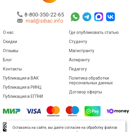
8-800-350-22-65
mail@sibac.info
О нас
Где опубликовать статью
Скидки
Студенту
Отзывы
Магистранту
Блог
Аспиранту
Контакты
Педагогу
Публикация в ВАК
Политика обработки
персональных данных
Публикация в РИНЦ
Договор оферты
Публикация в ЕГПНИ
© Sibac.info 2026. Все права защищены.
Это
Оставаясь на сайте, вы даете согласие на обработку файлов
произведение доступно по
лицензии Creative