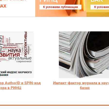
ЛАХ
К условиям публикации
К услови
р AuthorID и SPIN-код
Импакт-фактор журнала в нау
тора в РИНЦ
базах