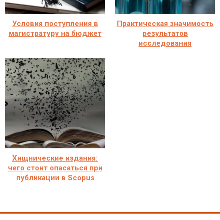
Условия поступления в
Практическая значимость
магистратуру на бюджет
результатов
исследования
Хищнические издания:
чего стоит опасаться при
публикации в Scopus