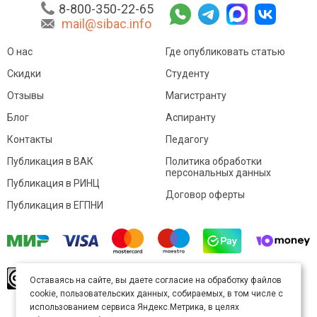
8-800-350-22-65
mail@sibac.info
О нас
Где опубликовать статью
Скидки
Студенту
Отзывы
Магистранту
Блог
Аспиранту
Контакты
Педагогу
Публикация в ВАК
Политика обработки
персональных данных
Публикация в РИНЦ
Договор оферты
Публикация в ЕГПНИ
© Sibac.info 2026. Все права защищены.
Это
Оставаясь на сайте, вы даете согласие на обработку файлов
произведение доступно по
лицензии Creative
cookie, пользовательских данных, собираемых, в том числе с
Commons «Attribution» («Атрибуция») 4.0
Непортированная
.
использованием сервиса Яндекс.Метрика, в целях