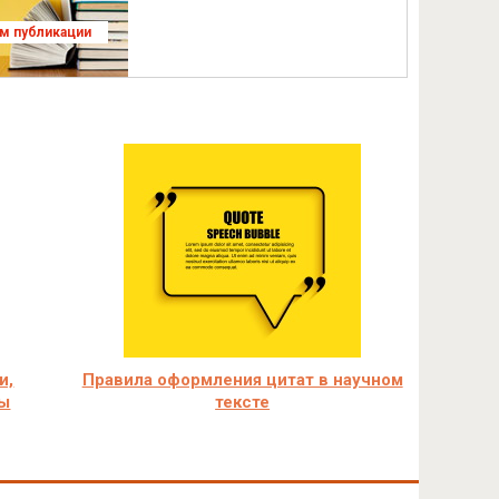
ям публикации
и,
Правила оформления цитат в научном
ты
тексте