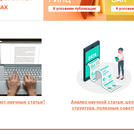
ЛАХ
К условиям публикации
К услови
ют научные статьи?
Анализ научной статьи: цел
структура, полезные сове