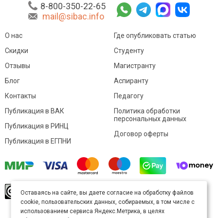
8-800-350-22-65
mail@sibac.info
О нас
Где опубликовать статью
Скидки
Студенту
Отзывы
Магистранту
Блог
Аспиранту
Контакты
Педагогу
Публикация в ВАК
Политика обработки
персональных данных
Публикация в РИНЦ
Договор оферты
Публикация в ЕГПНИ
© Sibac.info 2026. Все права защищены.
Это
Оставаясь на сайте, вы даете согласие на обработку файлов
произведение доступно по
лицензии Creative
cookie, пользовательских данных, собираемых, в том числе с
Commons «Attribution» («Атрибуция») 4.0
Непортированная
.
использованием сервиса Яндекс.Метрика, в целях