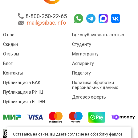
8-800-350-22-65
mail@sibac.info
О нас
Где опубликовать статью
Скидки
Студенту
Отзывы
Магистранту
Блог
Аспиранту
Контакты
Педагогу
Публикация в ВАК
Политика обработки
персональных данных
Публикация в РИНЦ
Договор оферты
Публикация в ЕГПНИ
© Sibac.info 2026. Все права защищены.
Это
Оставаясь на сайте, вы даете согласие на обработку файлов
произведение доступно по
лицензии Creative