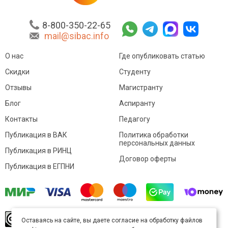
8-800-350-22-65
mail@sibac.info
О нас
Где опубликовать статью
Скидки
Студенту
Отзывы
Магистранту
Блог
Аспиранту
Контакты
Педагогу
Публикация в ВАК
Политика обработки
персональных данных
Публикация в РИНЦ
Договор оферты
Публикация в ЕГПНИ
© Sibac.info 2026. Все права защищены.
Это
Оставаясь на сайте, вы даете согласие на обработку файлов
произведение доступно по
лицензии Creative