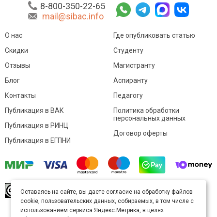
8-800-350-22-65
mail@sibac.info
О нас
Где опубликовать статью
Скидки
Студенту
Отзывы
Магистранту
Блог
Аспиранту
Контакты
Педагогу
Публикация в ВАК
Политика обработки
персональных данных
Публикация в РИНЦ
Договор оферты
Публикация в ЕГПНИ
© Sibac.info 2026. Все права защищены.
Это
Оставаясь на сайте, вы даете согласие на обработку файлов
произведение доступно по
лицензии Creative
cookie, пользовательских данных, собираемых, в том числе с
Commons «Attribution» («Атрибуция») 4.0
Непортированная
.
использованием сервиса Яндекс.Метрика, в целях