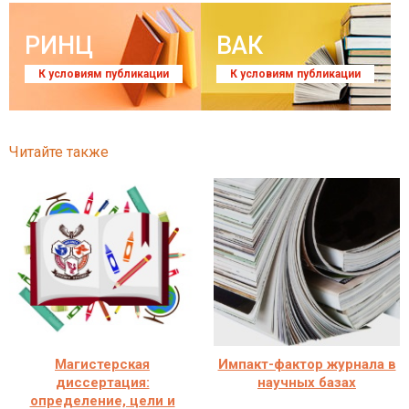
РИНЦ
ВАК
К условиям публикации
К условиям публикации
Читайте также
Магистерская
Импакт-фактор журнала в
диссертация:
научных базах
определение, цели и