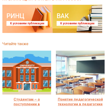
РИНЦ
ВАК
К условиям публикации
К условиям публикации
Читайте также
Студентам – о
Понятие педагогической
поступлении в
технологии в педагогике