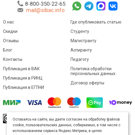
8-800-350-22-65
mail@sibac.info
О нас
Где опубликовать статью
Скидки
Студенту
Отзывы
Магистранту
Блог
Аспиранту
Контакты
Педагогу
Публикация в ВАК
Политика обработки
персональных данных
Публикация в РИНЦ
Договор оферты
Публикация в ЕГПНИ
© Sibac.info 2026. Все права защищены.
Это
Оставаясь на сайте, вы даете согласие на обработку файлов
произведение доступно по
лицензии Creative
cookie, пользовательских данных, собираемых, в том числе с
Commons «Attribution» («Атрибуция») 4.0
Непортированная
.
использованием сервиса Яндекс.Метрика, в целях