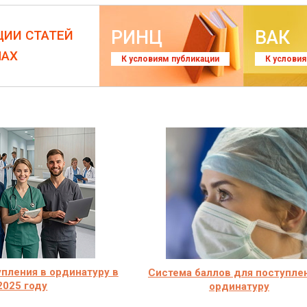
РИНЦ
ВАК
ЦИИ СТАТЕЙ
ЛАХ
К условиям публикации
К услови
пления в ординатуру в
Система баллов для поступле
2025 году
ординатуру