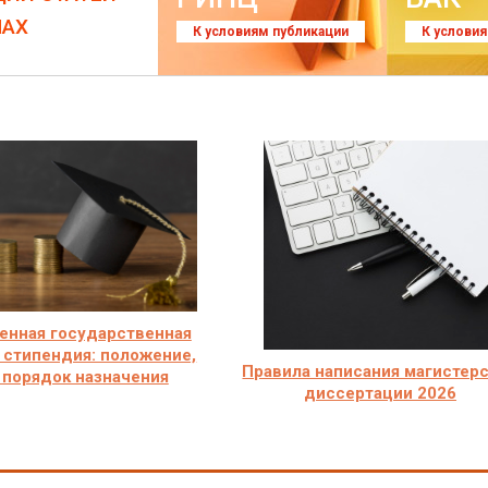
ЛАХ
К условиям публикации
К услови
енная государственная
 стипендия: положение,
Правила написания магистер
 порядок назначения
диссертации 2026