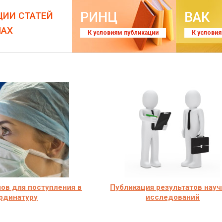
РИНЦ
ВАК
ЦИИ СТАТЕЙ
ЛАХ
К условиям публикации
К услови
ов для поступления в
Публикация результатов нау
рдинатуру
исследований