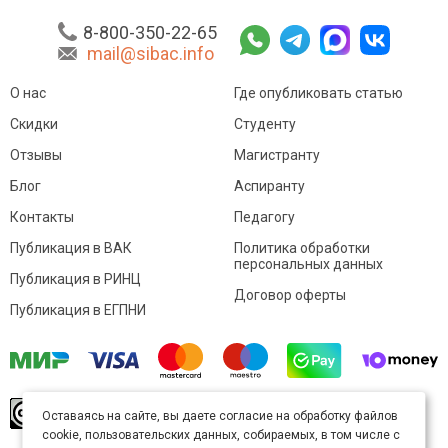
8-800-350-22-65
mail@sibac.info
О нас
Где опубликовать статью
Скидки
Студенту
Отзывы
Магистранту
Блог
Аспиранту
Контакты
Педагогу
Публикация в ВАК
Политика обработки
персональных данных
Публикация в РИНЦ
Договор оферты
Публикация в ЕГПНИ
© Sibac.info 2026. Все права защищены.
Это
Оставаясь на сайте, вы даете согласие на обработку файлов
произведение доступно по
лицензии Creative
cookie, пользовательских данных, собираемых, в том числе с
Commons «Attribution» («Атрибуция») 4.0