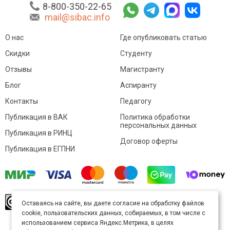
8-800-350-22-65
mail@sibac.info
О нас
Где опубликовать статью
Скидки
Студенту
Отзывы
Магистранту
Блог
Аспиранту
Контакты
Педагогу
Публикация в ВАК
Политика обработки
персональных данных
Публикация в РИНЦ
Договор оферты
Публикация в ЕГПНИ
© Sibac.info 2026. Все права защищены.
Это
Оставаясь на сайте, вы даете согласие на обработку файлов
произведение доступно по
лицензии Creative
cookie, пользовательских данных, собираемых, в том числе с
Commons «Attribution» («Атрибуция») 4.0
Непортированная
.
использованием сервиса Яндекс.Метрика, в целях