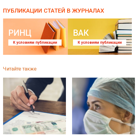
ПУБЛИКАЦИИ СТАТЕЙ
В ЖУРНАЛАХ
РИНЦ
ВАК
К условиям публикации
К условиям публикации
Читайте также