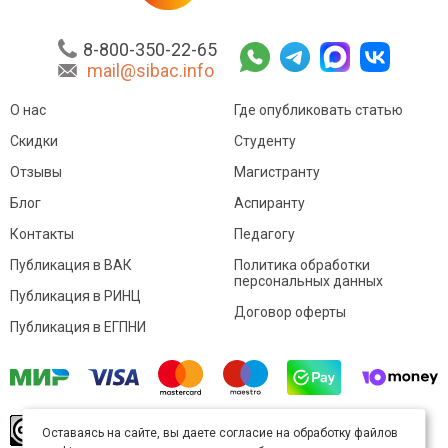
8-800-350-22-65
mail@sibac.info
О нас
Где опубликовать статью
Скидки
Студенту
Отзывы
Магистранту
Блог
Аспиранту
Контакты
Педагогу
Публикация в ВАК
Политика обработки
персональных данных
Публикация в РИНЦ
Договор оферты
Публикация в ЕГПНИ
© Sibac.info 2026. Все права защищены.
Это
Оставаясь на сайте, вы даете согласие на обработку файлов
произведение доступно по
лицензии Creative