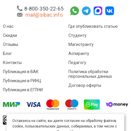
8-800-350-22-65
mail@sibac.info
О нас
Где опубликовать статью
Скидки
Студенту
Отзывы
Магистранту
Блог
Аспиранту
Контакты
Педагогу
Публикация в ВАК
Политика обработки
персональных данных
Публикация в РИНЦ
Договор оферты
Публикация в ЕГПНИ
© Sibac.info 2026. Все права защищены.
Это
Оставаясь на сайте, вы даете согласие на обработку файлов
произведение доступно по
лицензии Creative
cookie, пользовательских данных, собираемых, в том числе с
Commons «Attribution» («Атрибуция») 4.0