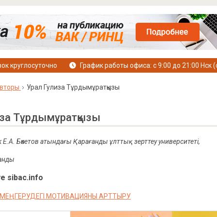
ок круглосуточно
График работы офиса: с 9:00 до 21:00 Нск (
вторы
Урал Гулиза Тұрдымұратқызы
иза Тұрдымұратқызы
 Е.А. Бөкетов атындағы Қарағанды ұлттық зерттеу университеті,
ғанды
е sibac.info
Н МЕҢГЕРУДЕГІ МОТИВАЦИЯНЫ АРТТЫРУ