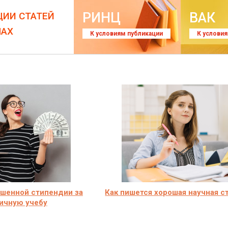
РИНЦ
ВАК
ЦИИ СТАТЕЙ
ЛАХ
К условиям публикации
К услови
шенной стипендии за
Как пишется хорошая научная с
ичную учебу